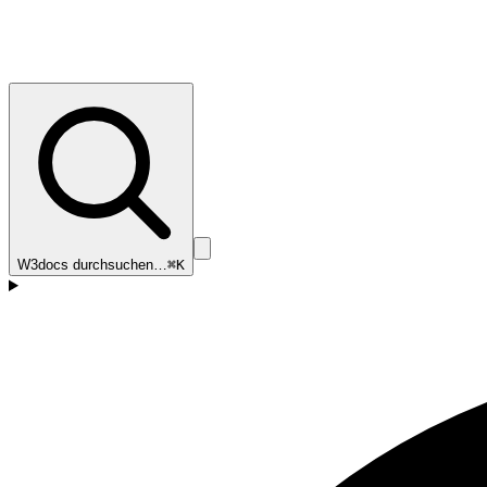
W3docs durchsuchen…
⌘K