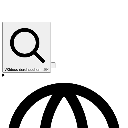
W3docs durchsuchen…
⌘K