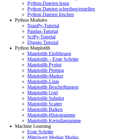
Python-Dateien lesen
Python Dateien schreiben/erstellen
Python Dateien löschen
Python Modules
NumPy-Tutorial
Pandas-Tutorial
SciPy-Tutorial
Django Tutorial
Python Matplotlib
Matplotlib Einführung
Matplotlib – Erste Schritte
Matplotlib Pyplot
Matplotlib Plotting
Matplotlib-Marker
Matplotlib-Linie
Matplotlib Beschriftungen
Matplotlib Grid
Matplotlib Subplot
Matplotlib Scatter
Matplotlib Balken
Matplotlib-Histogramme
Matplotlib Kreisdiagramme
Machine Learning
Erste Schritte
Mittelwert Median Modus