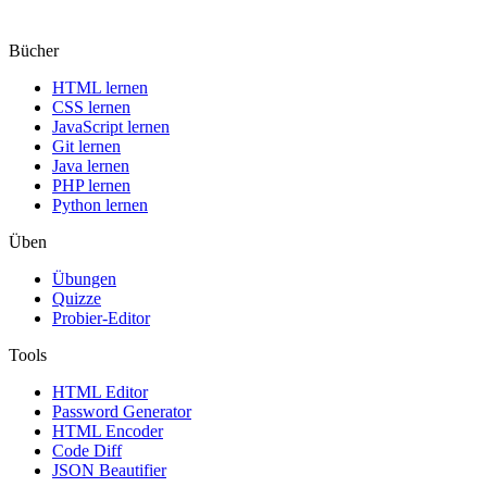
Bücher
HTML lernen
CSS lernen
JavaScript lernen
Git lernen
Java lernen
PHP lernen
Python lernen
Üben
Übungen
Quizze
Probier-Editor
Tools
HTML Editor
Password Generator
HTML Encoder
Code Diff
JSON Beautifier