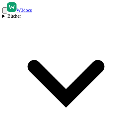
W3docs
Bücher