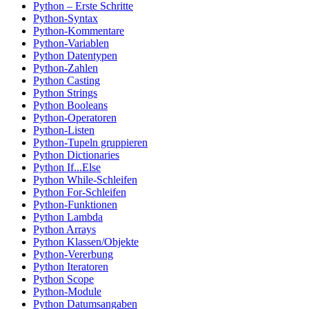
Python – Erste Schritte
Python-Syntax
Python-Kommentare
Python-Variablen
Python Datentypen
Python-Zahlen
Python Casting
Python Strings
Python Booleans
Python-Operatoren
Python-Listen
Python-Tupeln gruppieren
Python Dictionaries
Python If...Else
Python While-Schleifen
Python For-Schleifen
Python-Funktionen
Python Lambda
Python Arrays
Python Klassen/Objekte
Python-Vererbung
Python Iteratoren
Python Scope
Python-Module
Python Datumsangaben