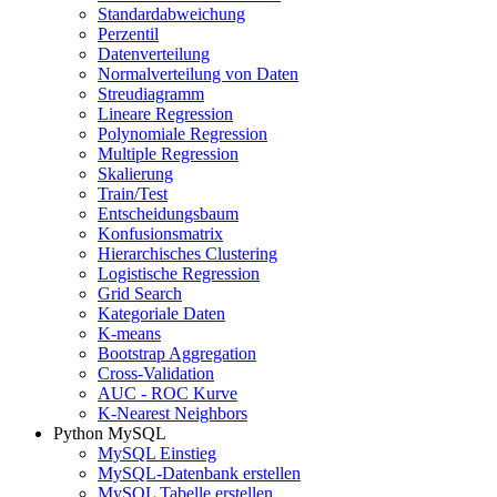
Standardabweichung
Perzentil
Datenverteilung
Normalverteilung von Daten
Streudiagramm
Lineare Regression
Polynomiale Regression
Multiple Regression
Skalierung
Train/Test
Entscheidungsbaum
Konfusionsmatrix
Hierarchisches Clustering
Logistische Regression
Grid Search
Kategoriale Daten
K-means
Bootstrap Aggregation
Cross-Validation
AUC - ROC Kurve
K-Nearest Neighbors
Python MySQL
MySQL Einstieg
MySQL-Datenbank erstellen
MySQL Tabelle erstellen