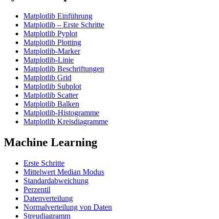
Matplotlib Einführung
Matplotlib – Erste Schritte
Matplotlib Pyplot
Matplotlib Plotting
Matplotlib-Marker
Matplotlib-Linie
Matplotlib Beschriftungen
Matplotlib Grid
Matplotlib Subplot
Matplotlib Scatter
Matplotlib Balken
Matplotlib-Histogramme
Matplotlib Kreisdiagramme
Machine Learning
Erste Schritte
Mittelwert Median Modus
Standardabweichung
Perzentil
Datenverteilung
Normalverteilung von Daten
Streudiagramm