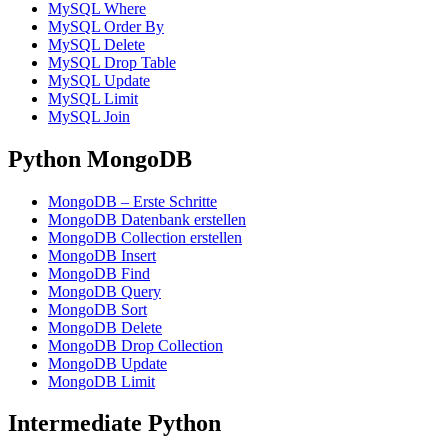
MySQL Where
MySQL Order By
MySQL Delete
MySQL Drop Table
MySQL Update
MySQL Limit
MySQL Join
Python MongoDB
MongoDB – Erste Schritte
MongoDB Datenbank erstellen
MongoDB Collection erstellen
MongoDB Insert
MongoDB Find
MongoDB Query
MongoDB Sort
MongoDB Delete
MongoDB Drop Collection
MongoDB Update
MongoDB Limit
Intermediate Python