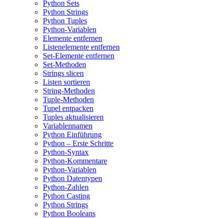
Python Sets
Python Strings
Python Tuples
Python-Variablen
Elemente entfernen
Listenelemente entfernen
Set-Elemente entfernen
Set-Methoden
Strings slicen
Listen sortieren
String-Methoden
Tuple-Methoden
Tupel entpacken
Tuples aktualisieren
Variablennamen
Python Einführung
Python – Erste Schritte
Python-Syntax
Python-Kommentare
Python-Variablen
Python Datentypen
Python-Zahlen
Python Casting
Python Strings
Python Booleans