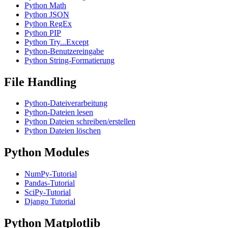
Python Math
Python JSON
Python RegEx
Python PIP
Python Try...Except
Python-Benutzereingabe
Python String-Formatierung
File Handling
Python-Dateiverarbeitung
Python-Dateien lesen
Python Dateien schreiben/erstellen
Python Dateien löschen
Python Modules
NumPy-Tutorial
Pandas-Tutorial
SciPy-Tutorial
Django Tutorial
Python Matplotlib