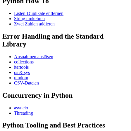
Python How To
Listen-Duplikate entfernen
String umkehren
Zwei Zahlen addieren
Error Handling and the Standard
Library
Ausnahmen auslösen
collections
itertools
os & sys
random
CSV-Dateien
Concurrency in Python
asyncio
Threading
Python Tooling and Best Practices