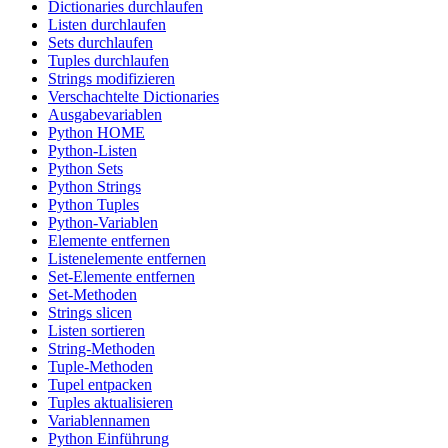
Dictionaries durchlaufen
Listen durchlaufen
Sets durchlaufen
Tuples durchlaufen
Strings modifizieren
Verschachtelte Dictionaries
Ausgabevariablen
Python HOME
Python-Listen
Python Sets
Python Strings
Python Tuples
Python-Variablen
Elemente entfernen
Listenelemente entfernen
Set-Elemente entfernen
Set-Methoden
Strings slicen
Listen sortieren
String-Methoden
Tuple-Methoden
Tupel entpacken
Tuples aktualisieren
Variablennamen
Python Einführung