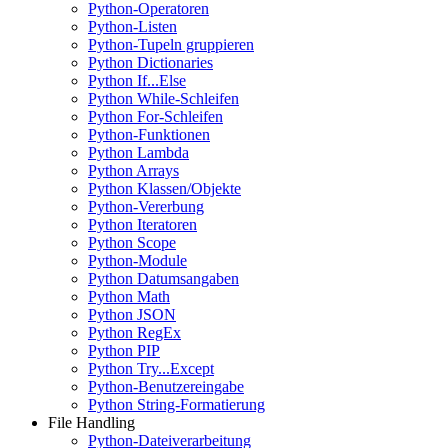
Python-Operatoren
Python-Listen
Python-Tupeln gruppieren
Python Dictionaries
Python If...Else
Python While-Schleifen
Python For-Schleifen
Python-Funktionen
Python Lambda
Python Arrays
Python Klassen/Objekte
Python-Vererbung
Python Iteratoren
Python Scope
Python-Module
Python Datumsangaben
Python Math
Python JSON
Python RegEx
Python PIP
Python Try...Except
Python-Benutzereingabe
Python String-Formatierung
File Handling
Python-Dateiverarbeitung