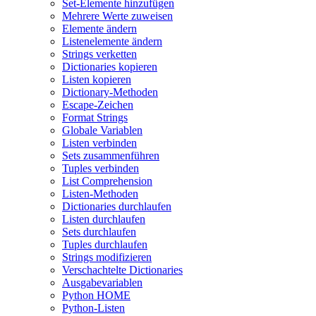
Set-Elemente hinzufügen
Mehrere Werte zuweisen
Elemente ändern
Listenelemente ändern
Strings verketten
Dictionaries kopieren
Listen kopieren
Dictionary-Methoden
Escape-Zeichen
Format Strings
Globale Variablen
Listen verbinden
Sets zusammenführen
Tuples verbinden
List Comprehension
Listen-Methoden
Dictionaries durchlaufen
Listen durchlaufen
Sets durchlaufen
Tuples durchlaufen
Strings modifizieren
Verschachtelte Dictionaries
Ausgabevariablen
Python HOME
Python-Listen