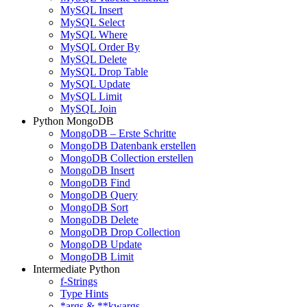
MySQL Insert
MySQL Select
MySQL Where
MySQL Order By
MySQL Delete
MySQL Drop Table
MySQL Update
MySQL Limit
MySQL Join
Python MongoDB
MongoDB – Erste Schritte
MongoDB Datenbank erstellen
MongoDB Collection erstellen
MongoDB Insert
MongoDB Find
MongoDB Query
MongoDB Sort
MongoDB Delete
MongoDB Drop Collection
MongoDB Update
MongoDB Limit
Intermediate Python
f-Strings
Type Hints
*args & **kwargs