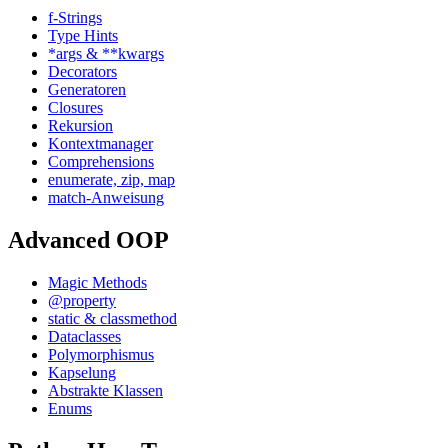
f-Strings
Type Hints
*args & **kwargs
Decorators
Generatoren
Closures
Rekursion
Kontextmanager
Comprehensions
enumerate, zip, map
match-Anweisung
Advanced OOP
Magic Methods
@property
static & classmethod
Dataclasses
Polymorphismus
Kapselung
Abstrakte Klassen
Enums