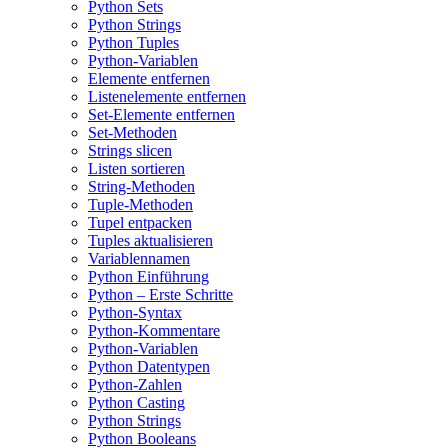
Python Sets
Python Strings
Python Tuples
Python-Variablen
Elemente entfernen
Listenelemente entfernen
Set-Elemente entfernen
Set-Methoden
Strings slicen
Listen sortieren
String-Methoden
Tuple-Methoden
Tupel entpacken
Tuples aktualisieren
Variablennamen
Python Einführung
Python – Erste Schritte
Python-Syntax
Python-Kommentare
Python-Variablen
Python Datentypen
Python-Zahlen
Python Casting
Python Strings
Python Booleans