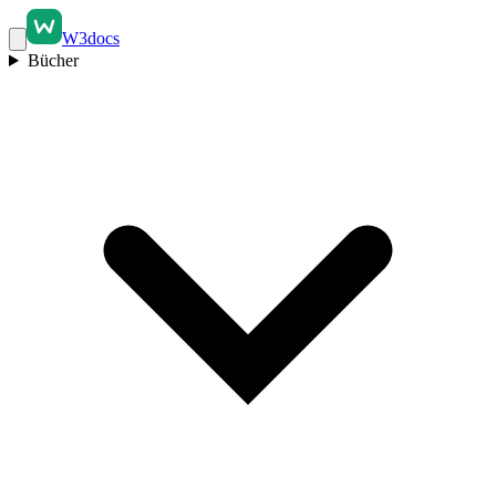
W3docs
Bücher