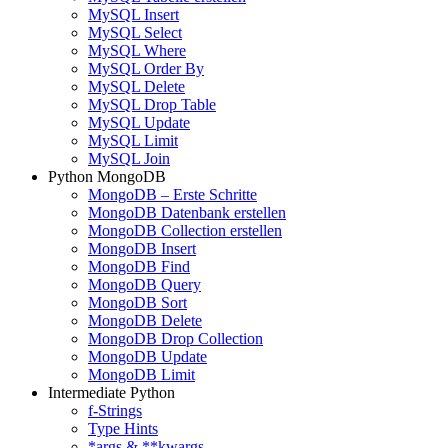
MySQL Insert
MySQL Select
MySQL Where
MySQL Order By
MySQL Delete
MySQL Drop Table
MySQL Update
MySQL Limit
MySQL Join
Python MongoDB
MongoDB – Erste Schritte
MongoDB Datenbank erstellen
MongoDB Collection erstellen
MongoDB Insert
MongoDB Find
MongoDB Query
MongoDB Sort
MongoDB Delete
MongoDB Drop Collection
MongoDB Update
MongoDB Limit
Intermediate Python
f-Strings
Type Hints
*args & **kwargs