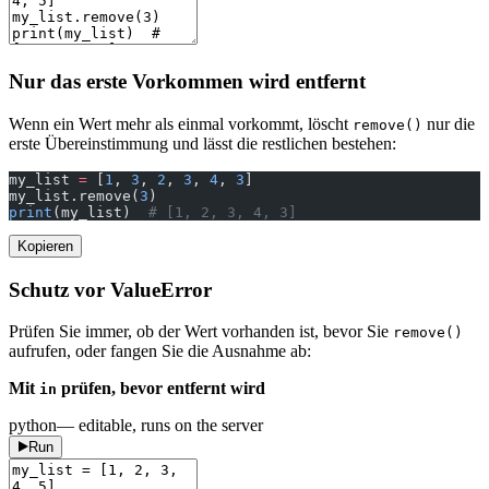
Nur das erste Vorkommen wird entfernt
Wenn ein Wert mehr als einmal vorkommt, löscht
nur die
remove()
erste Übereinstimmung und lässt die restlichen bestehen:
my_list 
=
 [
1
, 
3
, 
2
, 
3
, 
4
, 
3
]
my_list.remove(
3
)
print
(my_list)  
# [1, 2, 3, 4, 3]
Kopieren
Schutz vor ValueError
Prüfen Sie immer, ob der Wert vorhanden ist, bevor Sie
remove()
aufrufen, oder fangen Sie die Ausnahme ab:
Mit
prüfen, bevor entfernt wird
in
python
— editable, runs on the server
Run