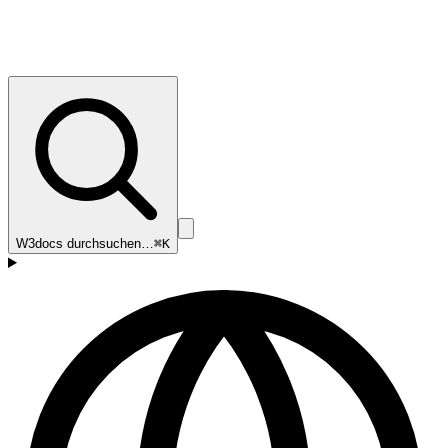
W3docs durchsuchen…
⌘K