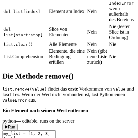
IndexError
wenn
Element am Index
Nein
del list[index]
außerhalb
des Bereichs
Nie (leerer
Slice von
del
Nein
Slice ist in
Elementen
list[start:stop]
Ordnung)
Alle Elemente
Nein
Nie
list.clear()
Elemente, die eine
Nein (gibt
List-Comprehension
Bedingung
neue Liste
Nie
erfüllen
zurück)
Die Methode remove()
findet das
erste
Vorkommen von
und
list.remove(value)
value
löscht es. Wenn der Wert nicht vorhanden ist, löst Python einen
aus.
ValueError
Ein Element nach seinem Wert entfernen
python
— editable, runs on the server
Run