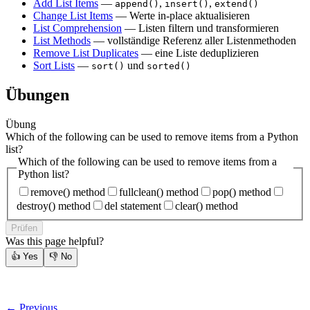
Add List Items
—
,
,
append()
insert()
extend()
Change List Items
— Werte in-place aktualisieren
List Comprehension
— Listen filtern und transformieren
List Methods
— vollständige Referenz aller Listenmethoden
Remove List Duplicates
— eine Liste deduplizieren
Sort Lists
—
und
sort()
sorted()
Übungen
Übung
Which of the following can be used to remove items from a Python
list?
Which of the following can be used to remove items from a
Python list?
remove() method
fullclean() method
pop() method
destroy() method
del statement
clear() method
Prüfen
Was this page helpful?
👍
Yes
👎
No
← Previous