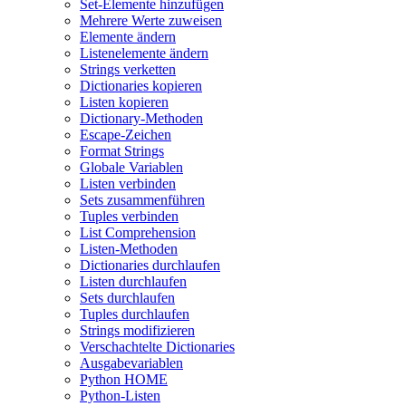
Set-Elemente hinzufügen
Mehrere Werte zuweisen
Elemente ändern
Listenelemente ändern
Strings verketten
Dictionaries kopieren
Listen kopieren
Dictionary-Methoden
Escape-Zeichen
Format Strings
Globale Variablen
Listen verbinden
Sets zusammenführen
Tuples verbinden
List Comprehension
Listen-Methoden
Dictionaries durchlaufen
Listen durchlaufen
Sets durchlaufen
Tuples durchlaufen
Strings modifizieren
Verschachtelte Dictionaries
Ausgabevariablen
Python HOME
Python-Listen