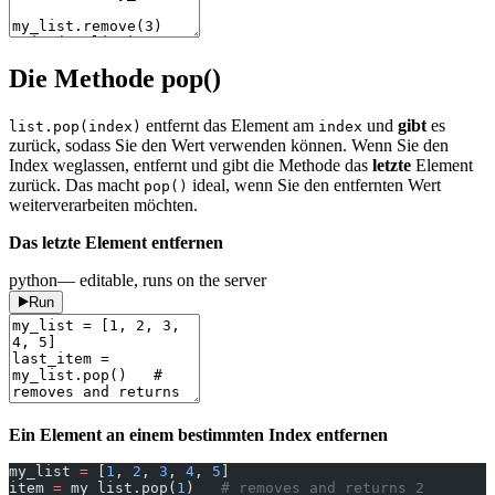
Die Methode pop()
entfernt das Element am
und
gibt
es
list.pop(index)
index
zurück, sodass Sie den Wert verwenden können. Wenn Sie den
Index weglassen, entfernt und gibt die Methode das
letzte
Element
zurück. Das macht
ideal, wenn Sie den entfernten Wert
pop()
weiterverarbeiten möchten.
Das letzte Element entfernen
python
— editable, runs on the server
Run
Ein Element an einem bestimmten Index entfernen
my_list 
=
 [
1
, 
2
, 
3
, 
4
, 
5
]
item 
=
 my_list.pop(
1
)   
# removes and returns 2