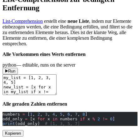
Entfernung
List-Comprehension
erstellt eine
neue Liste
, indem nur Elemente
einbezogen werden, die eine Bedingung erfüllen, und filtert so die
zu entfernenden Elemente heraus. Dies ist der klarste Weg, alle
Elemente zu entfernen, die einer komplexen Bedingung
entsprechen.
Alle Vorkommen eines Werts entfernen
python
— editable, runs on the server
Run
Alle geraden Zahlen entfernen
numbers 
=
 [
1
, 
2
, 
3
, 
4
, 
5
, 
6
, 
7
, 
8
]
odd_only 
=
 [x 
for
 x 
in
 numbers 
if
 x 
%
 2
 !=
 0
]
print
(odd_only)  
# [1, 3, 5, 7]
Kopieren