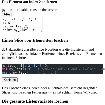
Das Element am Index 2 entfernen
python
— editable, runs on the server
Run
Einen Slice von Elementen löschen
akzeptiert dieselbe Slice-Notation wie die Indizierung und
del
ermöglicht so das einfache Entfernen eines Bereichs von Elementen
in einem Schritt:
my_list 
=
 [
1
, 
2
, 
3
, 
4
, 
5
]
del
 my_list[
1
:
3
]   
# removes index 1 and 2 (values 2 an
print
(my_list)     
# [1, 4, 5]
Kopieren
Das Löschen eines leeren oder außerhalb des Bereichs liegenden
Slices löst nie einen Fehler aus — es hat schlicht keine Wirkung.
Die gesamte Listenvariable löschen