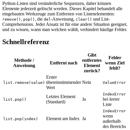
Python-Listen sind veränderliche Sequenzen, daher können
Elemente jederzeit gelöscht werden. Dieses Kapitel behandelt alle
eingebauten Werkzeuge zum Entfernen von Listenelementen:
,
, die
-Anweisung,
und List-
remove()
pop()
del
clear()
Comprehensions. Jeder Ansatz ist für eine andere Situation geeignet,
und zu wissen, wann man welchen wählt, verhindert häufige Fehler.
Schnellreferenz
Gibt
Fehler
Methode /
entferntes
Entfernt nach
wenn Ziel
Anweisung
Element
fehlt?
zurück?
Erster
übereinstimmender
Nein
list.remove(value)
ValueError
Wert
IndexError
Letztes Element
Ja
bei leerer
list.pop()
(Standard)
Liste
IndexError
wenn
Element am Index
Ja
list.pop(index)
außerhalb
des Bereichs