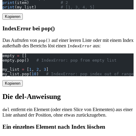
print
(item)             
# 2
print
(my_list)          
# [1, 3, 4, 5]
Kopieren
IndexError bei pop()
Das Aufrufen von
auf einer leeren Liste oder mit einem Index
pop()
außerhalb des Bereichs löst einen
aus:
IndexError
empty 
=
 []
empty.pop()   
# IndexError: pop from empty list
my_list 
=
 [
1
, 
2
, 
3
]
my_list.pop(
10
)   
# IndexError: pop index out of range
Kopieren
Die del-Anweisung
entfernt ein Element (oder einen Slice von Elementen) aus einer
del
Liste anhand der Position, ohne etwas zurückzugeben.
Ein einzelnes Element nach Index löschen