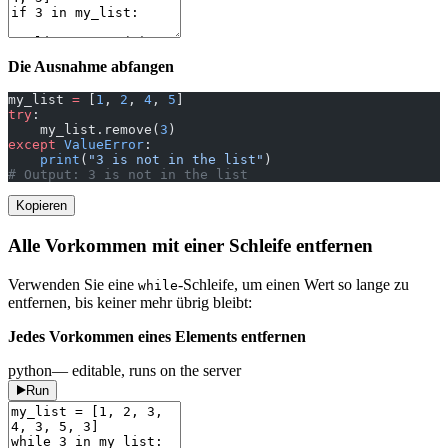
Die Ausnahme abfangen
my_list 
=
 [
1
, 
2
, 
4
, 
5
]
try
:
    my_list.remove(
3
)
except
 ValueError
:
    print
(
"3 is not in the list"
)
# Output: 3 is not in the list
Kopieren
Alle Vorkommen mit einer Schleife entfernen
Verwenden Sie eine
-Schleife, um einen Wert so lange zu
while
entfernen, bis keiner mehr übrig bleibt:
Jedes Vorkommen eines Elements entfernen
python
— editable, runs on the server
Run