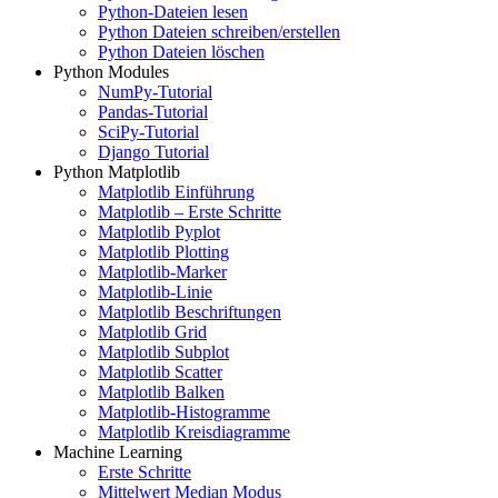
Python-Dateien lesen
Python Dateien schreiben/erstellen
Python Dateien löschen
Python Modules
NumPy-Tutorial
Pandas-Tutorial
SciPy-Tutorial
Django Tutorial
Python Matplotlib
Matplotlib Einführung
Matplotlib – Erste Schritte
Matplotlib Pyplot
Matplotlib Plotting
Matplotlib-Marker
Matplotlib-Linie
Matplotlib Beschriftungen
Matplotlib Grid
Matplotlib Subplot
Matplotlib Scatter
Matplotlib Balken
Matplotlib-Histogramme
Matplotlib Kreisdiagramme
Machine Learning
Erste Schritte
Mittelwert Median Modus