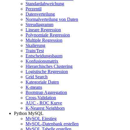
Standardabweichung
Perzentil
Datenverteilung
Normalverteilung von Daten
Streudiagramm
Lineare Regression
Polynomiale Regression
Multiple Regression
Skalierung
Train/Test
Entscheidungsbaum
Konfusionsmatrix
Hierarchisches Clustering
Logistische Regression
Grid Search
Kategoriale Daten
K-means
Bootstrap Aggregation
Cross-Validation
AUC - ROC Kurve
K-Nearest Neighbors
Python MySQL
MySQL Einstieg
MySQL-Datenbank erstellen
MySQL Tabelle erstellen