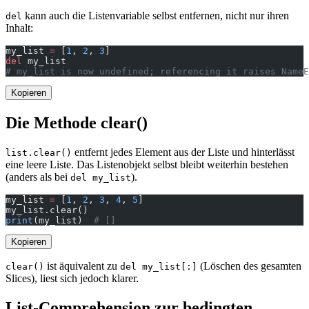
kann auch die Listenvariable selbst entfernen, nicht nur ihren
del
Inhalt:
my_list 
=
 [
1
, 
2
, 
3
]
del
 my_list
# my_list is now undefined; referencing it raises NameE
Kopieren
Die Methode clear()
entfernt jedes Element aus der Liste und hinterlässt
list.clear()
eine leere Liste. Das Listenobjekt selbst bleibt weiterhin bestehen
(anders als bei
).
del my_list
my_list 
=
 [
1
, 
2
, 
3
, 
4
, 
5
]
my_list.clear()
print
(my_list)  
# []
Kopieren
ist äquivalent zu
(Löschen des gesamten
clear()
del my_list[:]
Slices), liest sich jedoch klarer.
List-Comprehension zur bedingten