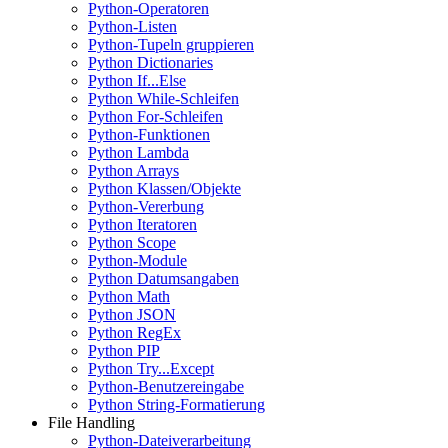
Python-Operatoren
Python-Listen
Python-Tupeln gruppieren
Python Dictionaries
Python If...Else
Python While-Schleifen
Python For-Schleifen
Python-Funktionen
Python Lambda
Python Arrays
Python Klassen/Objekte
Python-Vererbung
Python Iteratoren
Python Scope
Python-Module
Python Datumsangaben
Python Math
Python JSON
Python RegEx
Python PIP
Python Try...Except
Python-Benutzereingabe
Python String-Formatierung
File Handling
Python-Dateiverarbeitung