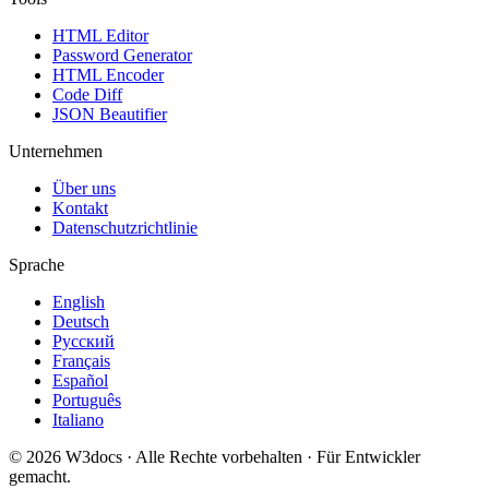
HTML Editor
Password Generator
HTML Encoder
Code Diff
JSON Beautifier
Unternehmen
Über uns
Kontakt
Datenschutzrichtlinie
Sprache
English
Deutsch
Русский
Français
Español
Português
Italiano
© 2026 W3docs · Alle Rechte vorbehalten · Für Entwickler
gemacht.