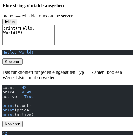
Eine string-Variable ausgeben
python
— editable, runs on the server
Run
Hello, World!
Kopieren
Das funktioniert für jeden eingebauten Typ — Zahlen, boolean-
Werte, Listen und so weiter:
count 
=
 42
price 
=
 9.99
active 
=
 True
print
(count)
print
(price)
print
(active)
Kopieren
42