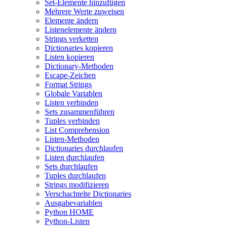
Set-Elemente hinzufügen
Mehrere Werte zuweisen
Elemente ändern
Listenelemente ändern
Strings verketten
Dictionaries kopieren
Listen kopieren
Dictionary-Methoden
Escape-Zeichen
Format Strings
Globale Variablen
Listen verbinden
Sets zusammenführen
Tuples verbinden
List Comprehension
Listen-Methoden
Dictionaries durchlaufen
Listen durchlaufen
Sets durchlaufen
Tuples durchlaufen
Strings modifizieren
Verschachtelte Dictionaries
Ausgabevariablen
Python HOME
Python-Listen