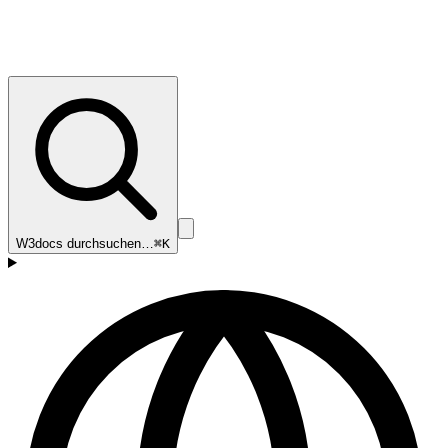
W3docs durchsuchen…
⌘K