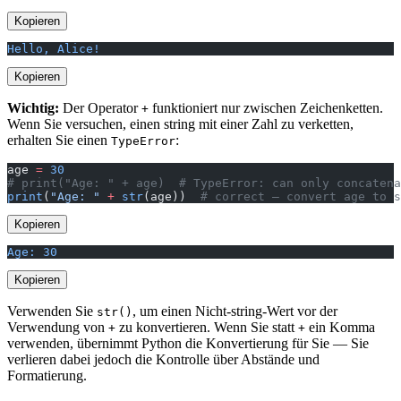
Kopieren
Hello, Alice!
Kopieren
Wichtig:
Der Operator
funktioniert nur zwischen Zeichenketten.
+
Wenn Sie versuchen, einen string mit einer Zahl zu verketten,
erhalten Sie einen
:
TypeError
age 
=
 30
# print("Age: " + age)  # TypeError: can only concatena
print
(
"Age: "
 +
 str
(age))  
# correct — convert age to s
Kopieren
Age: 30
Kopieren
Verwenden Sie
, um einen Nicht-string-Wert vor der
str()
Verwendung von
zu konvertieren. Wenn Sie statt
ein Komma
+
+
verwenden, übernimmt Python die Konvertierung für Sie — Sie
verlieren dabei jedoch die Kontrolle über Abstände und
Formatierung.