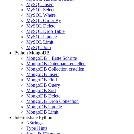
MySQL Insert
MySQL Select
MySQL Where
MySQL Order By
MySQL Delete
MySQL Drop Table
MySQL Update
MySQL Limit
MySQL Join
Python MongoDB
MongoDB – Erste Schritte
MongoDB Datenbank erstellen
MongoDB Collection erstellen
MongoDB Insert
MongoDB Find
MongoDB Query
MongoDB Sort
MongoDB Delete
MongoDB Drop Collection
MongoDB Update
MongoDB Limit
Intermediate Python
f-Strings
Type Hints
*args & **kwargs