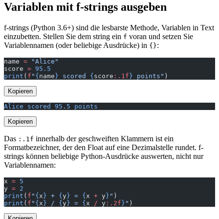
Variablen mit f-strings ausgeben
f-strings (Python 3.6+) sind die lesbarste Methode, Variablen in Text
einzubetten. Stellen Sie dem string ein
voran und setzen Sie
f
Variablennamen (oder beliebige Ausdrücke) in
:
{}
name 
=
 "Alice"
score 
=
 95.5
print
(
f
"
{
name
}
 scored 
{
score
:.1f
}
 points"
)
Kopieren
Alice scored 95.5 points
Kopieren
Das
innerhalb der geschweiften Klammern ist ein
:.1f
Formatbezeichner, der den Float auf eine Dezimalstelle rundet. f-
strings können beliebige Python-Ausdrücke auswerten, nicht nur
Variablennamen:
x 
=
 5
y 
=
 2
print
(
f
"
{
x
}
 + 
{
y
}
 = 
{
x 
+
 y
}
"
)
print
(
f
"
{
x
}
 / 
{
y
}
 = 
{
x 
/
 y
:.2f
}
"
)
Kopieren