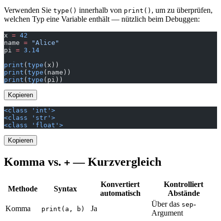
Verwenden Sie
innerhalb von
, um zu überprüfen,
type()
print()
welchen Typ eine Variable enthält — nützlich beim Debuggen:
x 
=
 42
name 
=
 "Alice"
pi 
=
 3.14
print
(
type
(x))
print
(
type
(name))
print
(
type
(pi))
Kopieren
<class 'int'>
<class 'str'>
<class 'float'>
Kopieren
Komma vs.
— Kurzvergleich
+
Konvertiert
Kontrolliert
Methode
Syntax
automatisch
Abstände
Über das
-
sep
Komma
Ja
print(a, b)
Argument