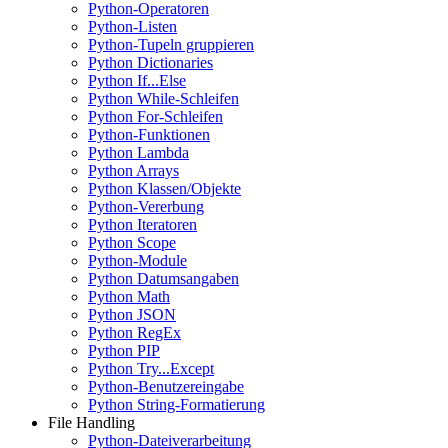
Python-Operatoren
Python-Listen
Python-Tupeln gruppieren
Python Dictionaries
Python If...Else
Python While-Schleifen
Python For-Schleifen
Python-Funktionen
Python Lambda
Python Arrays
Python Klassen/Objekte
Python-Vererbung
Python Iteratoren
Python Scope
Python-Module
Python Datumsangaben
Python Math
Python JSON
Python RegEx
Python PIP
Python Try...Except
Python-Benutzereingabe
Python String-Formatierung
File Handling
Python-Dateiverarbeitung