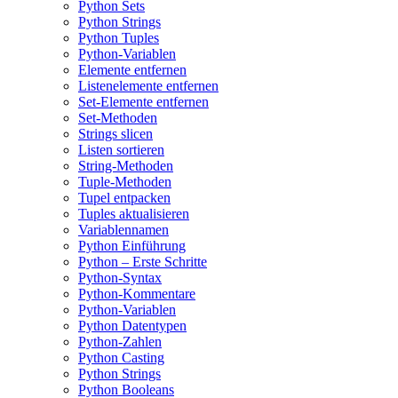
Python Sets
Python Strings
Python Tuples
Python-Variablen
Elemente entfernen
Listenelemente entfernen
Set-Elemente entfernen
Set-Methoden
Strings slicen
Listen sortieren
String-Methoden
Tuple-Methoden
Tupel entpacken
Tuples aktualisieren
Variablennamen
Python Einführung
Python – Erste Schritte
Python-Syntax
Python-Kommentare
Python-Variablen
Python Datentypen
Python-Zahlen
Python Casting
Python Strings
Python Booleans