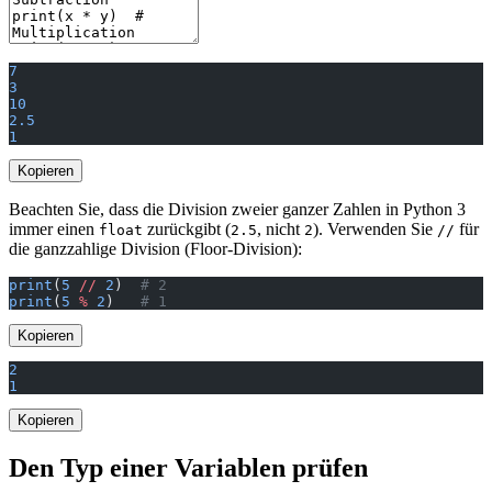
7
3
10
2.5
1
Kopieren
Beachten Sie, dass die Division zweier ganzer Zahlen in Python 3
immer einen
zurückgibt (
, nicht
). Verwenden Sie
für
float
2.5
2
//
die ganzzahlige Division (Floor-Division):
print
(
5
 //
 2
)  
# 2
print
(
5
 %
 2
)   
# 1
Kopieren
2
1
Kopieren
Den Typ einer Variablen prüfen