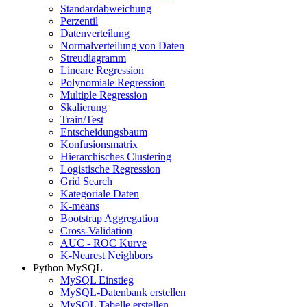
Standardabweichung
Perzentil
Datenverteilung
Normalverteilung von Daten
Streudiagramm
Lineare Regression
Polynomiale Regression
Multiple Regression
Skalierung
Train/Test
Entscheidungsbaum
Konfusionsmatrix
Hierarchisches Clustering
Logistische Regression
Grid Search
Kategoriale Daten
K-means
Bootstrap Aggregation
Cross-Validation
AUC - ROC Kurve
K-Nearest Neighbors
Python MySQL
MySQL Einstieg
MySQL-Datenbank erstellen
MySQL Tabelle erstellen