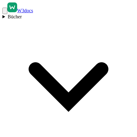
W3docs
Bücher