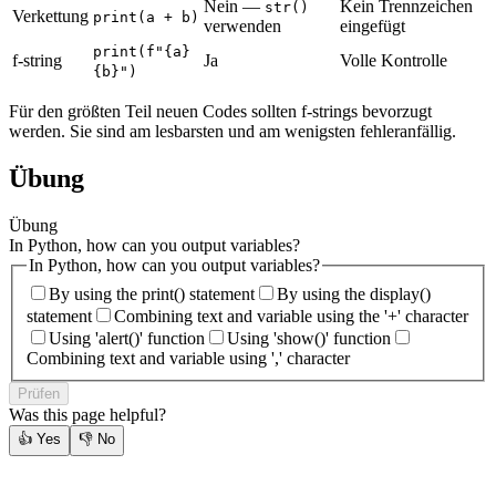
Nein —
Kein Trennzeichen
str()
Verkettung
print(a + b)
verwenden
eingefügt
print(f"{a}
f-string
Ja
Volle Kontrolle
{b}")
Für den größten Teil neuen Codes sollten f-strings bevorzugt
werden. Sie sind am lesbarsten und am wenigsten fehleranfällig.
Übung
Übung
In Python, how can you output variables?
In Python, how can you output variables?
By using the print() statement
By using the display()
statement
Combining text and variable using the '+' character
Using 'alert()' function
Using 'show()' function
Combining text and variable using ',' character
Prüfen
Was this page helpful?
👍
Yes
👎
No