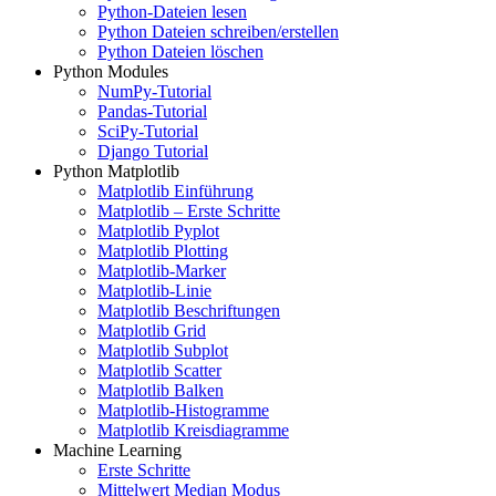
Python-Dateien lesen
Python Dateien schreiben/erstellen
Python Dateien löschen
Python Modules
NumPy-Tutorial
Pandas-Tutorial
SciPy-Tutorial
Django Tutorial
Python Matplotlib
Matplotlib Einführung
Matplotlib – Erste Schritte
Matplotlib Pyplot
Matplotlib Plotting
Matplotlib-Marker
Matplotlib-Linie
Matplotlib Beschriftungen
Matplotlib Grid
Matplotlib Subplot
Matplotlib Scatter
Matplotlib Balken
Matplotlib-Histogramme
Matplotlib Kreisdiagramme
Machine Learning
Erste Schritte
Mittelwert Median Modus