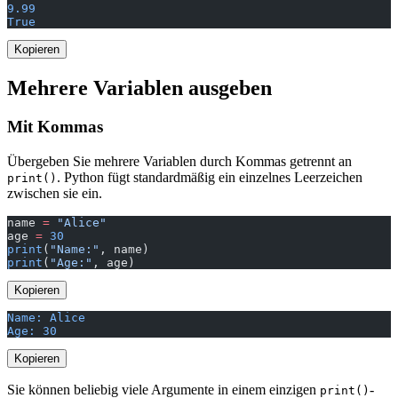
9.99
True
Kopieren
Mehrere Variablen ausgeben
Mit Kommas
Übergeben Sie mehrere Variablen durch Kommas getrennt an
. Python fügt standardmäßig ein einzelnes Leerzeichen
print()
zwischen sie ein.
name 
=
 "Alice"
age 
=
 30
print
(
"Name:"
, name)
print
(
"Age:"
, age)
Kopieren
Name: Alice
Age: 30
Kopieren
Sie können beliebig viele Argumente in einem einzigen
-
print()