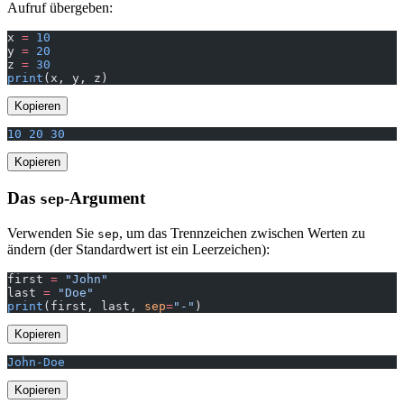
Aufruf übergeben:
x 
=
 10
y 
=
 20
z 
=
 30
print
(x, y, z)
Kopieren
10 20 30
Kopieren
Das
-Argument
sep
Verwenden Sie
, um das Trennzeichen zwischen Werten zu
sep
ändern (der Standardwert ist ein Leerzeichen):
first 
=
 "John"
last 
=
 "Doe"
print
(first, last, 
sep
=
"-"
)
Kopieren
John-Doe
Kopieren