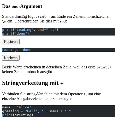
Das
-Argument
end
Standardmäßig fügt
am Ende ein Zeilenumbruchzeichen
print()
ein. Überschreiben Sie dies mit
:
\n
end
print
(
"Loading"
, 
end
=
"..."
)
print
(
"done"
)
Kopieren
Loading...done
Kopieren
Beide Werte erscheinen in derselben Zeile, weil das erste
print()
keinen Zeilenumbruch ausgibt.
Stringverkettung mit
+
Verbinden Sie string-Variablen mit dem Operator
, um eine
+
einzelne Ausgabezeichenkette zu erzeugen:
name 
=
 "Alice"
greeting 
=
 "Hello, "
 +
 name 
+
 "!"
print
(greeting)