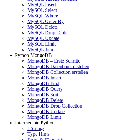
MySQL Insert
MySQL Select
MySQL Where
MySQL Order By
MySQL Delete
MySQL Drop Table
MySQL Update
MySQL Limit
MySQL Join
Python MongoDB
MongoDB – Erste Schritte
MongoDB Datenbank erstellen
MongoDB Collection erstellen
MongoDB Insert
MongoDB Find
MongoDB Query
MongoDB Sort
MongoDB Delete
MongoDB Drop Collection
MongoDB Update
MongoDB Limit
Intermediate Python
f-Strings
Type Hints
*args & **kwargs