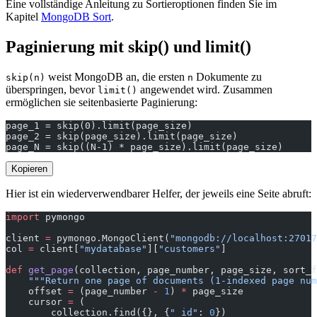
Eine vollständige Anleitung zu Sortieroptionen finden Sie im
Kapitel
MongoDB Sort
.
Paginierung mit skip() und limit()
weist MongoDB an, die ersten
Dokumente zu
skip(n)
n
überspringen, bevor
angewendet wird. Zusammen
limit()
ermöglichen sie seitenbasierte Paginierung:
page_1 = skip(0).limit(page_size)
page_2 = skip(page_size).limit(page_size)
page_N = skip((N-1) * page_size).limit(page_size)
Kopieren
Hier ist ein wiederverwendbarer Helfer, der jeweils eine Seite abruft:
import
 pymongo
client 
=
 pymongo.MongoClient(
"mongodb://localhost:27017
col 
=
 client[
"mydatabase"
][
"customers"
]
def
 get_page
(collection, page_number, page_size, sort_f
    """Return one page of documents (1-indexed page num
    offset 
=
 (page_number 
-
 1
) 
*
 page_size
    cursor 
=
 (
        collection.find({}, {
"_id"
: 
0
})