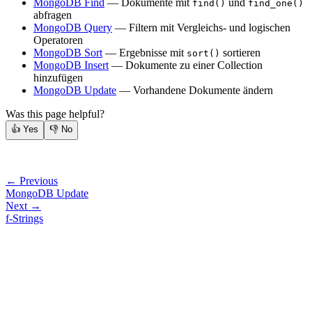
MongoDB Find
— Dokumente mit
und
find()
find_one()
abfragen
MongoDB Query
— Filtern mit Vergleichs- und logischen
Operatoren
MongoDB Sort
— Ergebnisse mit
sortieren
sort()
MongoDB Insert
— Dokumente zu einer Collection
hinzufügen
MongoDB Update
— Vorhandene Dokumente ändern
Was this page helpful?
👍
Yes
👎
No
← Previous
MongoDB Update
Next →
f-Strings