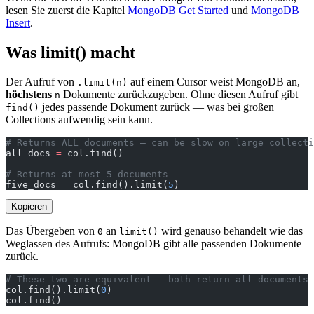
lesen Sie zuerst die Kapitel
MongoDB Get Started
und
MongoDB
Insert
.
Was limit() macht
Der Aufruf von
auf einem Cursor weist MongoDB an,
.limit(n)
höchstens
Dokumente zurückzugeben. Ohne diesen Aufruf gibt
n
jedes passende Dokument zurück — was bei großen
find()
Collections aufwendig sein kann.
# Returns ALL documents — can be slow on large collecti
all_docs 
=
 col.find()
# Returns at most 5 documents
five_docs 
=
 col.find().limit(
5
)
Kopieren
Das Übergeben von
an
wird genauso behandelt wie das
0
limit()
Weglassen des Aufrufs: MongoDB gibt alle passenden Dokumente
zurück.
# These two are equivalent — both return all documents
col.find().limit(
0
)
col.find()