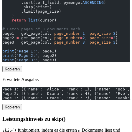
        .sort(sort_field, pymongo.
ASCENDING
)
        .skip(offset)
        .limit(page_size)
    )
    return
 list
(cursor)
# Fetch pages of 3 documents each
page1 
=
 get_page(col, 
page_number
=
1
, 
page_size
=
3
)
page2 
=
 get_page(col, 
page_number
=
2
, 
page_size
=
3
)
page3 
=
 get_page(col, 
page_number
=
3
, 
page_size
=
3
)
print
(
"Page 1:"
, page1)
print
(
"Page 2:"
, page2)
print
(
"Page 3:"
, page3)
Kopieren
Erwartete Ausgabe:
Page 1: [{'name': 'Alice', 'rank': 1}, {'name': 'Bob',
Page 2: [{'name': 'Diana', 'rank': 4}, {'name': 'Eve', 
Page 3: [{'name': 'Grace', 'rank': 7}, {'name': 'Hank',
Kopieren
Leistungshinweis zu skip()
funktioniert, indem es die ersten
Dokumente liest und
skip()
n