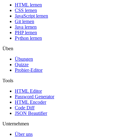
HTML lernen
CSS lernen
JavaScript lernen
Git lernen
Java lernen
PHP lernen
Python lernen
Üben
Übungen
Quizze
Probier-Editor
Tools
HTML Editor
Password Generator
HTML Encoder
Code Diff
JSON Beautifier
Unternehmen
Über uns