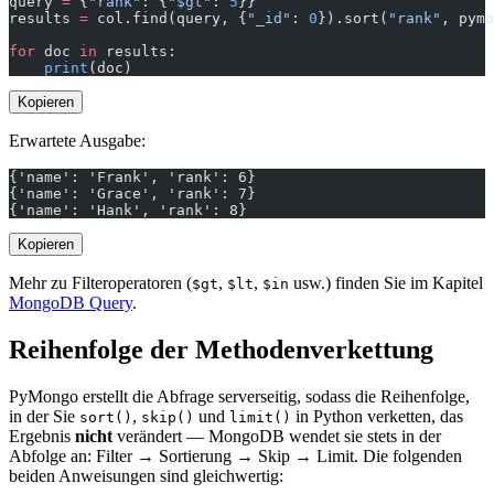
query 
=
 {
"rank"
: {
"$gt"
: 
5
}}
results 
=
 col.find(query, {
"_id"
: 
0
}).sort(
"rank"
, pymo
for
 doc 
in
 results:
    print
(doc)
Kopieren
Erwartete Ausgabe:
{'name': 'Frank', 'rank': 6}
{'name': 'Grace', 'rank': 7}
{'name': 'Hank', 'rank': 8}
Kopieren
Mehr zu Filteroperatoren (
,
,
usw.) finden Sie im Kapitel
$gt
$lt
$in
MongoDB Query
.
Reihenfolge der Methodenverkettung
PyMongo erstellt die Abfrage serverseitig, sodass die Reihenfolge,
in der Sie
,
und
in Python verketten, das
sort()
skip()
limit()
Ergebnis
nicht
verändert — MongoDB wendet sie stets in der
Abfolge an: Filter → Sortierung → Skip → Limit. Die folgenden
beiden Anweisungen sind gleichwertig: