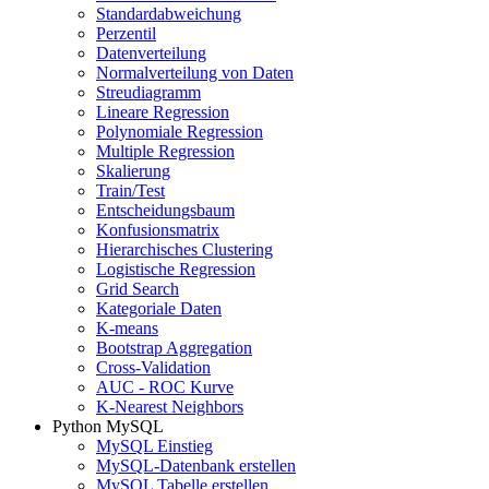
Standardabweichung
Perzentil
Datenverteilung
Normalverteilung von Daten
Streudiagramm
Lineare Regression
Polynomiale Regression
Multiple Regression
Skalierung
Train/Test
Entscheidungsbaum
Konfusionsmatrix
Hierarchisches Clustering
Logistische Regression
Grid Search
Kategoriale Daten
K-means
Bootstrap Aggregation
Cross-Validation
AUC - ROC Kurve
K-Nearest Neighbors
Python MySQL
MySQL Einstieg
MySQL-Datenbank erstellen
MySQL Tabelle erstellen