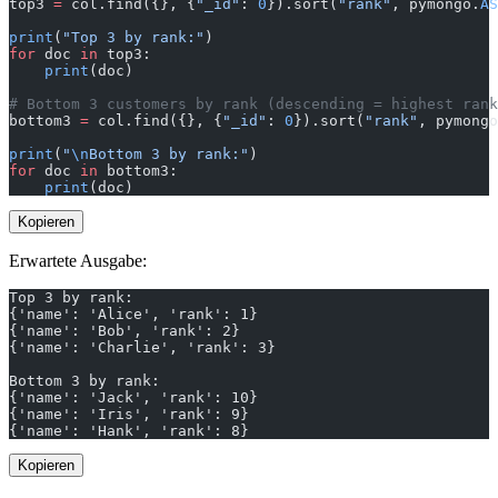
top3 
=
 col.find({}, {
"_id"
: 
0
}).sort(
"rank"
, pymongo.
AS
print
(
"Top 3 by rank:"
)
for
 doc 
in
 top3:
    print
(doc)
# Bottom 3 customers by rank (descending = highest rank
bottom3 
=
 col.find({}, {
"_id"
: 
0
}).sort(
"rank"
, pymongo
print
(
"
\n
Bottom 3 by rank:"
)
for
 doc 
in
 bottom3:
    print
(doc)
Kopieren
Erwartete Ausgabe:
Top 3 by rank:
{'name': 'Alice', 'rank': 1}
{'name': 'Bob', 'rank': 2}
{'name': 'Charlie', 'rank': 3}
Bottom 3 by rank:
{'name': 'Jack', 'rank': 10}
{'name': 'Iris', 'rank': 9}
{'name': 'Hank', 'rank': 8}
Kopieren