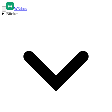
W3docs
Bücher