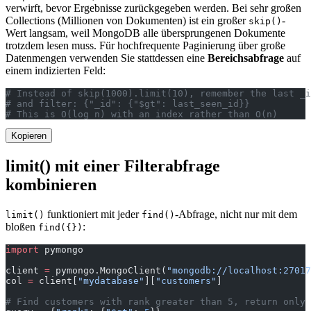
verwirft, bevor Ergebnisse zurückgegeben werden. Bei sehr großen
Collections (Millionen von Dokumenten) ist ein großer
-
skip()
Wert langsam, weil MongoDB alle übersprungenen Dokumente
trotzdem lesen muss. Für hochfrequente Paginierung über große
Datenmengen verwenden Sie stattdessen eine
Bereichsabfrage
auf
einem indizierten Feld:
# Instead of skip(1000).limit(10), remember the last _i
# and filter: {"_id": {"$gt": last_seen_id}}
# This is O(log n) with an index rather than O(n)
Kopieren
limit() mit einer Filterabfrage
kombinieren
funktioniert mit jeder
-Abfrage, nicht nur mit dem
limit()
find()
bloßen
:
find({})
import
 pymongo
client 
=
 pymongo.MongoClient(
"mongodb://localhost:27017
col 
=
 client[
"mydatabase"
][
"customers"
]
# Find customers with rank greater than 5, return only 