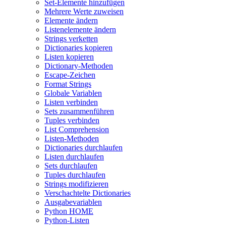
Set-Elemente hinzufügen
Mehrere Werte zuweisen
Elemente ändern
Listenelemente ändern
Strings verketten
Dictionaries kopieren
Listen kopieren
Dictionary-Methoden
Escape-Zeichen
Format Strings
Globale Variablen
Listen verbinden
Sets zusammenführen
Tuples verbinden
List Comprehension
Listen-Methoden
Dictionaries durchlaufen
Listen durchlaufen
Sets durchlaufen
Tuples durchlaufen
Strings modifizieren
Verschachtelte Dictionaries
Ausgabevariablen
Python HOME
Python-Listen