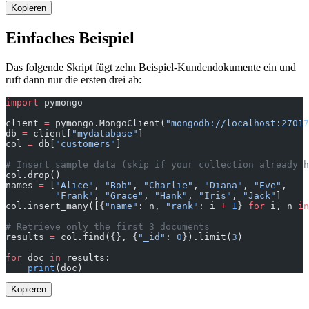
Kopieren
Einfaches Beispiel
Das folgende Skript fügt zehn Beispiel-Kundendokumente ein und
ruft dann nur die ersten drei ab:
import
 pymongo
client 
=
 pymongo.MongoClient(
"mongodb://localhost:27017
db 
=
 client[
"mydatabase"
]
col 
=
 db[
"customers"
]
# Insert sample data (skip if your collection already h
col.drop()
names 
=
 [
"Alice"
, 
"Bob"
, 
"Charlie"
, 
"Diana"
, 
"Eve"
,
         "Frank"
, 
"Grace"
, 
"Hank"
, 
"Iris"
, 
"Jack"
]
col.insert_many([{
"name"
: n, 
"rank"
: i 
+
 1
} 
for
 i, n 
in
# Retrieve only the first 3 documents
results 
=
 col.find({}, {
"_id"
: 
0
}).limit(
3
)
for
 doc 
in
 results:
    print
(doc)
Kopieren