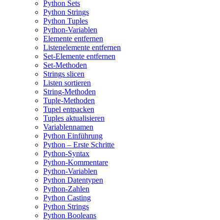
Python Sets
Python Strings
Python Tuples
Python-Variablen
Elemente entfernen
Listenelemente entfernen
Set-Elemente entfernen
Set-Methoden
Strings slicen
Listen sortieren
String-Methoden
Tuple-Methoden
Tupel entpacken
Tuples aktualisieren
Variablennamen
Python Einführung
Python – Erste Schritte
Python-Syntax
Python-Kommentare
Python-Variablen
Python Datentypen
Python-Zahlen
Python Casting
Python Strings
Python Booleans