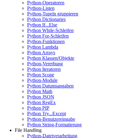
Python-Operatoren
Python-Listen
Python-Tupeln gruppieren
Python Dictionaries
Python If...Else
Python While-Schleifen
Python For-Schleifen
Python-Funktionen
Python Lambda
Python Arrays
Python Klassen/Objekte
Python-Vererbung
Python Iteratoren
Python Scope
Python-Module
Python Datumsangaben
Python Math
Python JSON
Python RegEx
Python PIP
Python Try...Except
Python-Benutzereingabe
Python String-Formatierung
File Handling
Python-Dateiverarbeitung