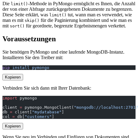
Die
-Methode in PyMongo ermöglicht es Ihnen, die Anzahl
limit()
der von einer Abfrage zurückgegebenen Dokumente zu begrenzen.
Diese Seite erklärt, was
tut, wann man es verwendet, wie
limit()
man es mit
für die Paginierung kombiniert und wie man es
skip()
mit
für geordnete, begrenzte Ergebnismengen verkettet.
sort()
Voraussetzungen
Sie benötigen PyMongo und eine laufende MongoDB-Instanz.
Installieren Sie den Treiber mit:
pip
 install
 pymongo
Kopieren
Verbinden Sie sich dann mit Ihrer Datenbank:
import
 pymongo
client 
=
 pymongo.MongoClient(
"mongodb://localhost:27017
db 
=
 client[
"mydatabase"
]
col 
=
 db[
"customers"
]
Kopieren
Wenn Sie neu im Verbinden und Einfügen von Dokumenten sind,