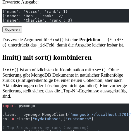
Erwartete Ausgabe:
{'name': 'Alice', 'rank': 1}
{'name': 'Bob', 'rank': 2}
{'name': 'Charlie', 'rank': 3}
Kopieren
Das zweite Argument für
ist eine
Projektion
—
find()
{"_id":
unterdrückt das
-Feld, damit die Ausgabe leichter lesbar ist.
0}
_id
limit() mit sort() kombinieren
ist am nützlichsten in Kombination mit
. Ohne
limit()
sort()
Sortierung gibt MongoDB Dokumente in natürlicher Reihenfolge
zurück (Einfügereihenfolge bei einer neuen Collection, aber nach
Aktualisierungen oder Löschungen nicht garantiert). Eine vorherige
Sortierung stellt sicher, dass die „Top-N"-Ergebnisse aussagekräftig
sind.
import
 pymongo
client 
=
 pymongo.MongoClient(
"mongodb://localhost:27017
col 
=
 client[
"mydatabase"
][
"customers"
]
# Top 3 customers by rank (ascending)