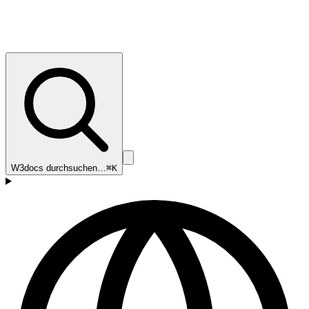
W3docs durchsuchen…
⌘K