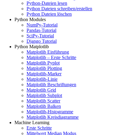
Python-Dateien lesen
Python Dateien schreiben/erstellen
Python Dateien löschen
Python Modules
NumPy-Tutorial
Pandas-Tutorial
SciPy-Tutorial
Django Tutorial
Python Matplotlib
Matplotlib Einführung
Matplotlib – Erste Schritte
Matplotlib Pyplot
Matplotlib Plotting
Matplotlib-Marker
Matplotlib-Linie
Matplotlib Beschriftungen
Matplotlib Grid
Matplotlib Subplot
Matplotlib Scatter
Matplotlib Balken
Matplotlib-Histogramme
Matplotlib Kreisdiagramme
Machine Learning
Erste Schritte
Mittelwert Median Modus