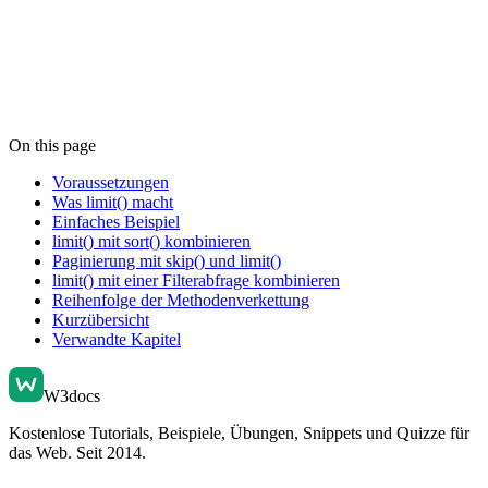
On this page
Voraussetzungen
Was limit() macht
Einfaches Beispiel
limit() mit sort() kombinieren
Paginierung mit skip() und limit()
limit() mit einer Filterabfrage kombinieren
Reihenfolge der Methodenverkettung
Kurzübersicht
Verwandte Kapitel
W3docs
Kostenlose Tutorials, Beispiele, Übungen, Snippets und Quizze für
das Web. Seit 2014.