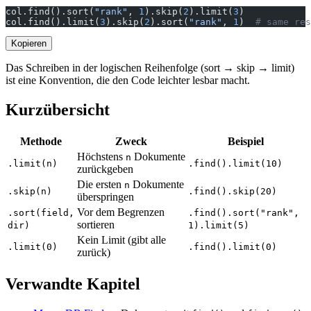
col.find().sort(
"rank"
, 
1
).skip(
2
).limit(
3
)
col.find().limit(
3
).skip(
2
).sort(
"rank"
, 
1
)  
# same res
Kopieren
Das Schreiben in der logischen Reihenfolge (sort → skip → limit)
ist eine Konvention, die den Code leichter lesbar macht.
Kurzübersicht
Methode
Zweck
Beispiel
Höchstens
Dokumente
n
.limit(n)
.find().limit(10)
zurückgeben
Die ersten
Dokumente
n
.skip(n)
.find().skip(20)
überspringen
Vor dem Begrenzen
.sort(field,
.find().sort("rank",
sortieren
dir)
1).limit(5)
Kein Limit (gibt alle
.limit(0)
.find().limit(0)
zurück)
Verwandte Kapitel