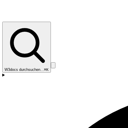
W3docs durchsuchen…
⌘K