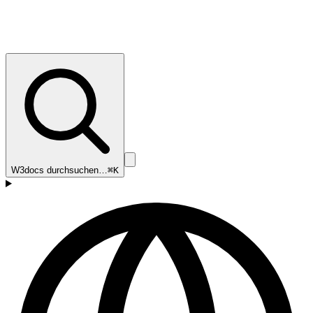
W3docs durchsuchen…
⌘K