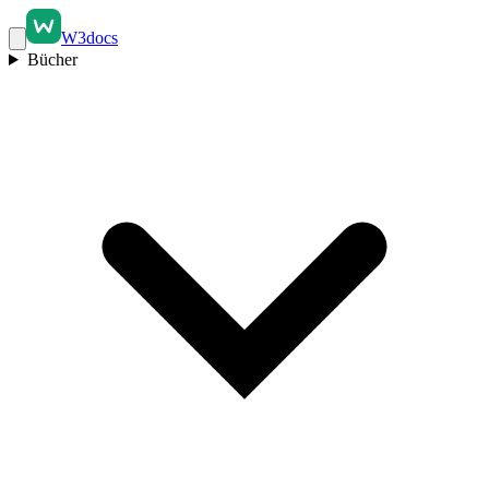
W3docs
Bücher