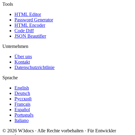
Tools
HTML Editor
Password Generator
HTML Encoder
Code Diff
JSON Beautifier
Unternehmen
Über uns
Kontakt
Datenschutzrichtlinie
Sprache
English
Deutsch
Русский
Français
Español
Português
Italiano
© 2026 W3docs · Alle Rechte vorbehalten · Für Entwickler