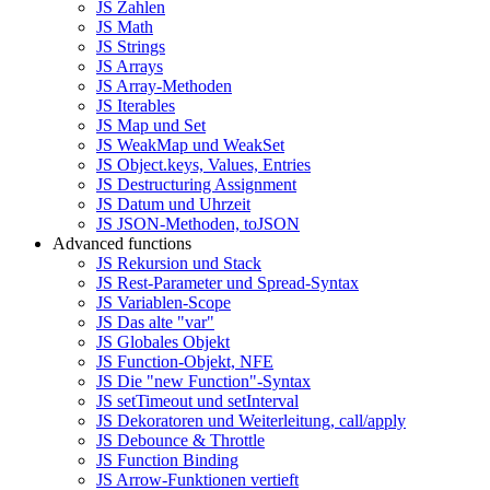
JS Zahlen
JS Math
JS Strings
JS Arrays
JS Array-Methoden
JS Iterables
JS Map und Set
JS WeakMap und WeakSet
JS Object.keys, Values, Entries
JS Destructuring Assignment
JS Datum und Uhrzeit
JS JSON-Methoden, toJSON
Advanced functions
JS Rekursion und Stack
JS Rest-Parameter und Spread-Syntax
JS Variablen-Scope
JS Das alte "var"
JS Globales Objekt
JS Function-Objekt, NFE
JS Die "new Function"-Syntax
JS setTimeout und setInterval
JS Dekoratoren und Weiterleitung, call/apply
JS Debounce & Throttle
JS Function Binding
JS Arrow-Funktionen vertieft