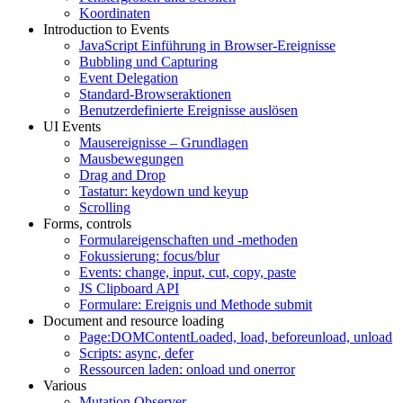
Koordinaten
Introduction to Events
JavaScript Einführung in Browser-Ereignisse
Bubbling und Capturing
Event Delegation
Standard-Browseraktionen
Benutzerdefinierte Ereignisse auslösen
UI Events
Mausereignisse – Grundlagen
Mausbewegungen
Drag and Drop
Tastatur: keydown und keyup
Scrolling
Forms, controls
Formulareigenschaften und -methoden
Fokussierung: focus/blur
Events: change, input, cut, copy, paste
JS Clipboard API
Formulare: Ereignis und Methode submit
Document and resource loading
Page:DOMContentLoaded, load, beforeunload, unload
Scripts: async, defer
Ressourcen laden: onload und onerror
Various
Mutation Observer