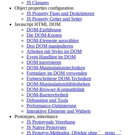
JS Closures
Object properties configuration
JS Property Flags und Deskriptoren
JS Property Getter und Setter
Javascript HTML DOM
DOM-Einführung
Die DOM-Knoten
DOM-Elemente auswählen
Den DOM manipulieren
Arbeiten mit Styles im DOM
Event-Handling im DOM
DOM traversieren
DOM-Manipulationstechniken
Formulare im DOM verwenden
Fortgeschrittene DOM-Techniken
DOM-Manipulationsbibliotheken
DOM-Browser-Kompatibilität
DOM-Barrierefreiheit
Debugging und Tools
Performance-Optimierung
Interaktive Elemente und Widgets
Prototypes, inheritance
JS Prototypale Vererbung
JS Native Prototypes
JS Prototyp-Methoden, Objekte ohne `__proto__`