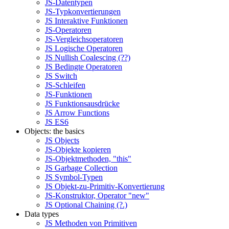
JS-Datentypen
JS-Typkonvertierungen
JS Interaktive Funktionen
JS-Operatoren
JS-Vergleichsoperatoren
JS Logische Operatoren
JS Nullish Coalescing (??)
JS Bedingte Operatoren
JS Switch
JS-Schleifen
JS-Funktionen
JS Funktionsausdrücke
JS Arrow Functions
JS ES6
Objects: the basics
JS Objects
JS-Objekte kopieren
JS-Objektmethoden, "this"
JS Garbage Collection
JS Symbol-Typen
JS Objekt-zu-Primitiv-Konvertierung
JS-Konstruktor, Operator "new"
JS Optional Chaining (?.)
Data types
JS Methoden von Primitiven