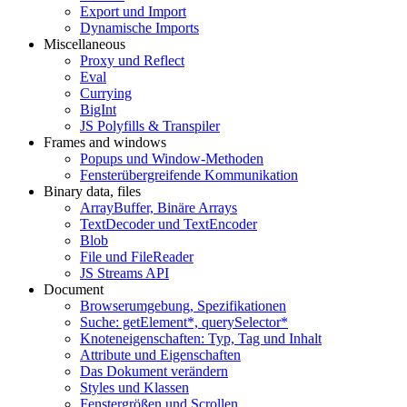
Export und Import
Dynamische Imports
Miscellaneous
Proxy und Reflect
Eval
Currying
BigInt
JS Polyfills & Transpiler
Frames and windows
Popups und Window-Methoden
Fensterübergreifende Kommunikation
Binary data, files
ArrayBuffer, Binäre Arrays
TextDecoder und TextEncoder
Blob
File und FileReader
JS Streams API
Document
Browserumgebung, Spezifikationen
Suche: getElement*, querySelector*
Knoteneigenschaften: Typ, Tag und Inhalt
Attribute und Eigenschaften
Das Dokument verändern
Styles und Klassen
Fenstergrößen und Scrollen