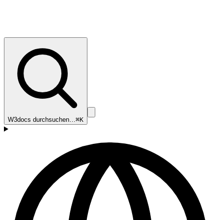
W3docs durchsuchen…
⌘K