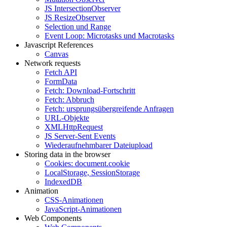
JS IntersectionObserver
JS ResizeObserver
Selection und Range
Event Loop: Microtasks und Macrotasks
Javascript References
Canvas
Network requests
Fetch API
FormData
Fetch: Download-Fortschritt
Fetch: Abbruch
Fetch: ursprungsübergreifende Anfragen
URL-Objekte
XMLHttpRequest
JS Server-Sent Events
Wiederaufnehmbarer Dateiupload
Storing data in the browser
Cookies: document.cookie
LocalStorage, SessionStorage
IndexedDB
Animation
CSS-Animationen
JavaScript-Animationen
Web Components