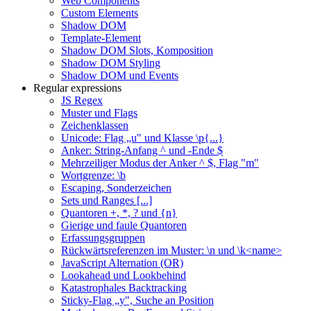
Web Components
Custom Elements
Shadow DOM
Template-Element
Shadow DOM Slots, Komposition
Shadow DOM Styling
Shadow DOM und Events
Regular expressions
JS Regex
Muster und Flags
Zeichenklassen
Unicode: Flag „u" und Klasse \p{...}
Anker: String-Anfang ^ und -Ende $
Mehrzeiliger Modus der Anker ^ $, Flag "m"
Wortgrenze: \b
Escaping, Sonderzeichen
Sets und Ranges [...]
Quantoren +, *, ? und {n}
Gierige und faule Quantoren
Erfassungsgruppen
Rückwärtsreferenzen im Muster: \n und \k<name>
JavaScript Alternation (OR)
Lookahead und Lookbehind
Katastrophales Backtracking
Sticky-Flag „y", Suche an Position