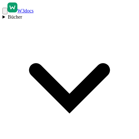
W3docs
Bücher