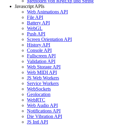
Methoden von RegExp und String
Javascript APIs
Web Animations API
File API
Battery API
WebGL
Push API
Screen Orientation API
History API
Console API
Fullscreen API
Validation API
Web Storage API
Web MIDI API
JS Web Workers
Service Workers
WebSockets
Geolocation
WebRTC
Web Audio API
Notifications API
Die Vibration API
JS Intl API