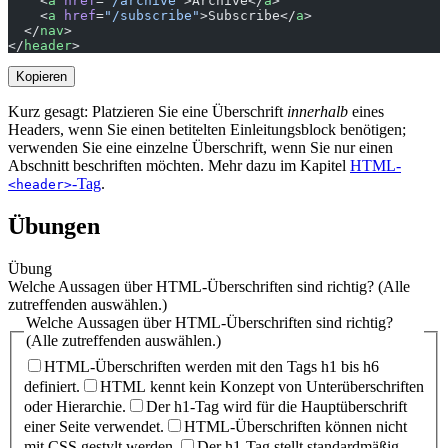
    <
a
 href
=
"/archive"
>Archive</
a
>
    <
a
 href
=
"/subscribe"
>Subscribe</
a
>
  </
nav
>
</
header
>
Kopieren
Kurz gesagt: Platzieren Sie eine Überschrift
innerhalb
eines
Headers, wenn Sie einen betitelten Einleitungsblock benötigen;
verwenden Sie eine einzelne Überschrift, wenn Sie nur einen
Abschnitt beschriften möchten. Mehr dazu im Kapitel
HTML-
-Tag
.
<header>
Übungen
Übung
Welche Aussagen über HTML-Überschriften sind richtig? (Alle
zutreffenden auswählen.)
Welche Aussagen über HTML-Überschriften sind richtig?
(Alle zutreffenden auswählen.)
HTML-Überschriften werden mit den Tags h1 bis h6
definiert.
HTML kennt kein Konzept von Unterüberschriften
oder Hierarchie.
Der h1-Tag wird für die Hauptüberschrift
einer Seite verwendet.
HTML-Überschriften können nicht
mit CSS gestylt werden.
Der h1-Tag stellt standardmäßig