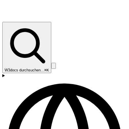
W3docs durchsuchen…
⌘K