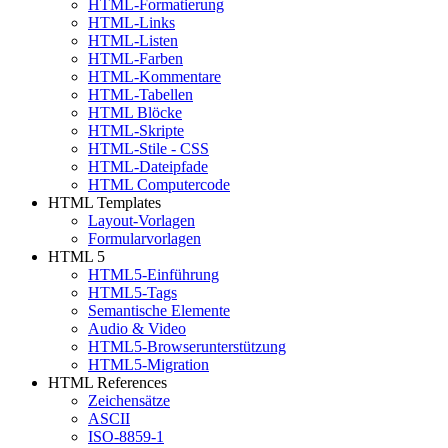
HTML-Formatierung
HTML-Links
HTML-Listen
HTML-Farben
HTML-Kommentare
HTML-Tabellen
HTML Blöcke
HTML-Skripte
HTML-Stile - CSS
HTML-Dateipfade
HTML Computercode
HTML Templates
Layout-Vorlagen
Formularvorlagen
HTML 5
HTML5-Einführung
HTML5-Tags
Semantische Elemente
Audio & Video
HTML5-Browserunterstützung
HTML5-Migration
HTML References
Zeichensätze
ASCII
ISO-8859-1