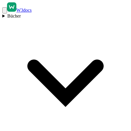
W3docs
Bücher