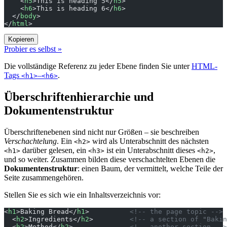
    <
h5
>This is heading 5</
h5
>
    <
h6
>This is heading 6</
h6
>
  </
body
>
</
html
>
Kopieren
Probier es selbst »
Die vollständige Referenz zu jeder Ebene finden Sie unter
HTML-
Tags
–
.
<h1>
<h6>
Überschriftenhierarchie und
Dokumentenstruktur
Überschriftenebenen sind nicht nur Größen – sie beschreiben
Verschachtelung
. Ein
wird als Unterabschnitt des nächsten
<h2>
darüber gelesen, ein
ist ein Unterabschnitt dieses
,
<h1>
<h3>
<h2>
und so weiter. Zusammen bilden diese verschachtelten Ebenen die
Dokumentenstruktur
: einen Baum, der vermittelt, welche Teile der
Seite zusammengehören.
Stellen Sie es sich wie ein Inhaltsverzeichnis vor:
<
h1
>Baking Bread</
h1
>          
<!-- the page topic -->
  <
h2
>Ingredients</
h2
>         
<!-- a section of "Bakin
  <
h2
>Method</
h2
>              
<!-- another section -->