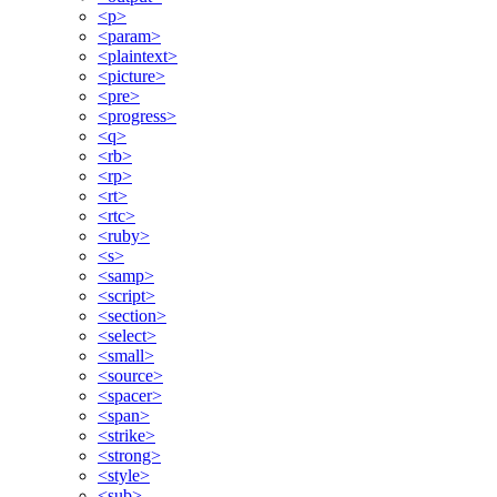
<p>
<param>
<plaintext>
<picture>
<pre>
<progress>
<q>
<rb>
<rp>
<rt>
<rtc>
<ruby>
<s>
<samp>
<script>
<section>
<select>
<small>
<source>
<spacer>
<span>
<strike>
<strong>
<style>
<sub>