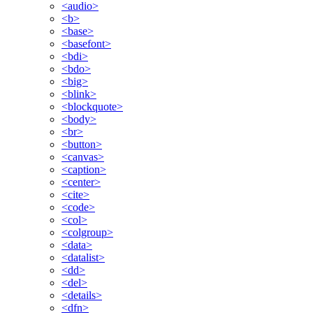
<audio>
<b>
<base>
<basefont>
<bdi>
<bdo>
<big>
<blink>
<blockquote>
<body>
<br>
<button>
<canvas>
<caption>
<center>
<cite>
<code>
<col>
<colgroup>
<data>
<datalist>
<dd>
<del>
<details>
<dfn>