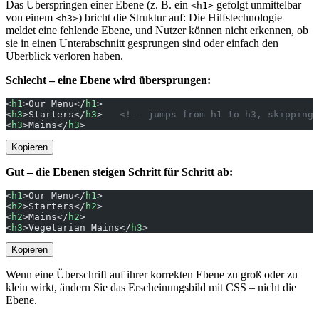
Das Überspringen einer Ebene (z. B. ein
gefolgt unmittelbar
<h1>
von einem
) bricht die Struktur auf: Die Hilfstechnologie
<h3>
meldet eine fehlende Ebene, und Nutzer können nicht erkennen, ob
sie in einen Unterabschnitt gesprungen sind oder einfach den
Überblick verloren haben.
Schlecht – eine Ebene wird übersprungen:
<
h1
>Our Menu</
h1
>
<
h3
>Starters</
h3
>   
<!-- jumps from h1 to h3, skipping 
<
h3
>Mains</
h3
>
Kopieren
Gut – die Ebenen steigen Schritt für Schritt ab:
<
h1
>Our Menu</
h1
>
<
h2
>Starters</
h2
>
<
h2
>Mains</
h2
>
<
h3
>Vegetarian Mains</
h3
>
Kopieren
Wenn eine Überschrift auf ihrer korrekten Ebene zu groß oder zu
klein wirkt, ändern Sie das Erscheinungsbild mit CSS – nicht die
Ebene.