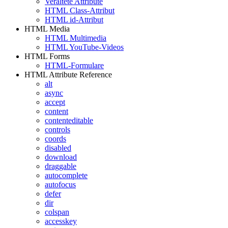
Veraltete Attribute
HTML Class-Attribut
HTML id-Attribut
HTML Media
HTML Multimedia
HTML YouTube-Videos
HTML Forms
HTML-Formulare
HTML Attribute Reference
alt
async
accept
content
contenteditable
controls
coords
disabled
download
draggable
autocomplete
autofocus
defer
dir
colspan
accesskey