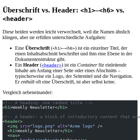
Überschrift vs. Header:
–
vs.
<h1>
<h6>
<header>
Diese beiden werden leicht verwechselt, weil die Namen ähnlich
klingen, aber sie erfüllen unterschiedliche Aufgaben:
Eine
Überschrift
(
–
) ist ein einzelner Titel, der
<h1>
<h6>
einen Inhaltsabschnitt beschriftet und ihm eine Ebene in der
Dokumentenstruktur gibt.
Ein
Header
(
) ist ein
Container
für einleitende
<header>
Inhalte am Anfang einer Seite oder eines Abschnitts –
typischerweise ein Logo, der Seitentitel und die Navigation.
Er
enthält
oft eine Überschrift, ist aber selbst keine.
Vergleich nebeneinander:
<!-- A heading: one ranked title -->
<
h1
>Weekly Newsletter</
h1
>
<!-- A header: a block of introductory content that wra
<
header
>
  <
img
 src
=
"logo.png"
 alt
=
"Acme logo"
 />
  <
h1
>Weekly Newsletter</
h1
>
  <
nav
>