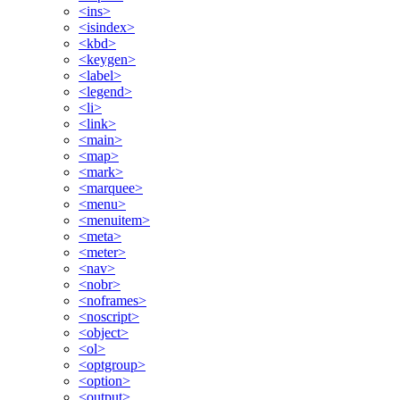
<ins>
<isindex>
<kbd>
<keygen>
<label>
<legend>
<li>
<link>
<main>
<map>
<mark>
<marquee>
<menu>
<menuitem>
<meta>
<meter>
<nav>
<nobr>
<noframes>
<noscript>
<object>
<ol>
<optgroup>
<option>
<output>