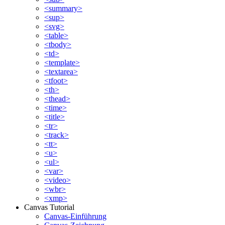
<summary>
<sup>
<svg>
<table>
<tbody>
<td>
<template>
<textarea>
<tfoot>
<th>
<thead>
<time>
<title>
<tr>
<track>
<tt>
<u>
<ul>
<var>
<video>
<wbr>
<xmp>
Canvas Tutorial
Canvas-Einführung