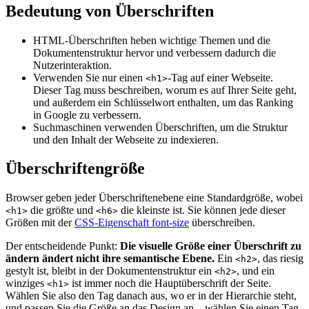
Bedeutung von Überschriften
HTML-Überschriften heben wichtige Themen und die
Dokumentenstruktur hervor und verbessern dadurch die
Nutzerinteraktion.
Verwenden Sie nur einen
-Tag auf einer Webseite.
<h1>
Dieser Tag muss beschreiben, worum es auf Ihrer Seite geht,
und außerdem ein Schlüsselwort enthalten, um das Ranking
in Google zu verbessern.
Suchmaschinen verwenden Überschriften, um die Struktur
und den Inhalt der Webseite zu indexieren.
Überschriftengröße
Browser geben jeder Überschriftenebene eine Standardgröße, wobei
die größte und
die kleinste ist. Sie können jede dieser
<h1>
<h6>
Größen mit der
CSS-Eigenschaft font-size
überschreiben.
Der entscheidende Punkt:
Die visuelle Größe einer Überschrift zu
ändern ändert nicht ihre semantische Ebene.
Ein
, das riesig
<h2>
gestylt ist, bleibt in der Dokumentenstruktur ein
, und ein
<h2>
winziges
ist immer noch die Hauptüberschrift der Seite.
<h1>
Wählen Sie also den Tag danach aus, wo er in der Hierarchie steht,
und passen Sie die Größe an das Design an – wählen Sie einen Tag