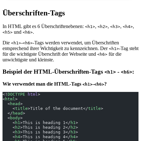
Überschriften-Tags
In HTML gibt es 6 Überschriftenebenen:
,
,
,
,
<h1>
<h2>
<h3>
<h4>
und
.
<h5>
<h6>
Die
-
-Tags werden verwendet, um Überschriften
<h1>
<h6>
entsprechend ihrer Wichtigkeit zu kennzeichnen. Der
-Tag steht
<h1>
für die wichtigste Überschrift der Webseite und
für die
<h6>
unwichtigste und kleinste.
Beispiel der HTML-Überschriften-Tags
-
:
<h1>
<h6>
Wie verwendet man die HTML-Tags
-
?
<h1>
<h6>
<!
DOCTYPE
 html
>
<
html
>
  <
head
>
    <
title
>Title of the document</
title
>
  </
head
>
  <
body
>
    <
h1
>This is heading 1</
h1
>
    <
h2
>This is heading 2</
h2
>
    <
h3
>This is heading 3</
h3
>
    <
h4
>This is heading 4</
h4
>