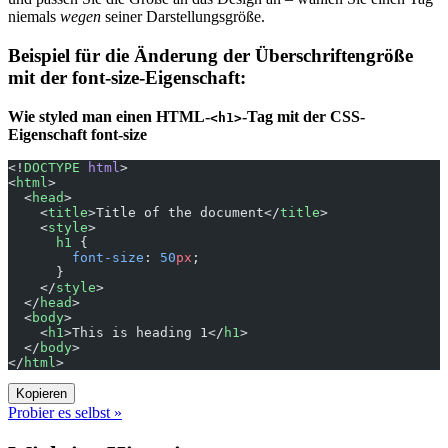
niemals
wegen
seiner Darstellungsgröße.
Beispiel für die Änderung der Überschriftengröße
mit der font-size-Eigenschaft:
Wie styled man einen HTML-
-Tag mit der CSS-
<h1>
Eigenschaft font-size
<!
DOCTYPE
 html
>
<
html
>
  <
head
>
    <
title
>Title of the document</
title
>
    <
style
>
      h1
 {
        font-size
: 
50
px
;
      }
    </
style
>
  </
head
>
  <
body
>
    <
h1
>This is heading 1</
h1
>
  </
body
>
</
html
>
Kopieren
Probier es selbst »