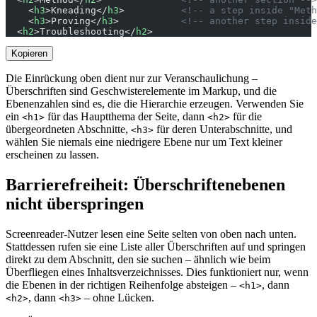
    <
h3
>Kneading</
h3
>          
<!-- a step inside "Meth
    <
h3
>Proving</
h3
>           
<!-- another step inside
  <
h2
>Troubleshooting</
h2
>
Kopieren
Die Einrückung oben dient nur zur Veranschaulichung –
Überschriften sind Geschwisterelemente im Markup, und die
Ebenenzahlen sind es, die die Hierarchie erzeugen. Verwenden Sie
ein
für das Hauptthema der Seite, dann
für die
<h1>
<h2>
übergeordneten Abschnitte,
für deren Unterabschnitte, und
<h3>
wählen Sie niemals eine niedrigere Ebene nur um Text kleiner
erscheinen zu lassen.
Barrierefreiheit: Überschriftenebenen
nicht überspringen
Screenreader-Nutzer lesen eine Seite selten von oben nach unten.
Stattdessen rufen sie eine Liste aller Überschriften auf und springen
direkt zu dem Abschnitt, den sie suchen – ähnlich wie beim
Überfliegen eines Inhaltsverzeichnisses. Dies funktioniert nur, wenn
die Ebenen in der richtigen Reihenfolge absteigen –
, dann
<h1>
, dann
– ohne Lücken.
<h2>
<h3>