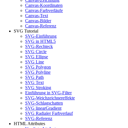
Canvas-Zeichnung
Canvas-Koordinaten
Canvas-Farbverläufe
Canvas-Text
Canvas-Bilder
Canvas-Referenz
SVG Tutorial
SVG-Einführung
SVG in HTML5
SVG-Rechteck
SVG Circle
SVG Ellipse
SVG Line
SVG Polygon
SVG Polyline
SVG Path
SVG Text
SVG Stroking
Einführung in SVG-Filter
SVG-Weichzeichnereffekte
SVG-Schlagschatten
SVG linearGradient
SVG Radialer Farbverlauf
SVG-Referenz
HTML Attributes