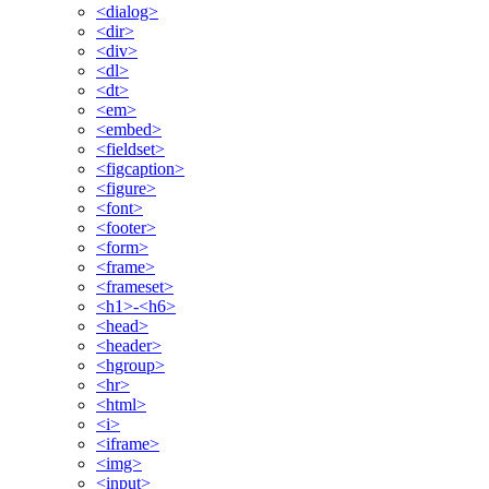
<dialog>
<dir>
<div>
<dl>
<dt>
<em>
<embed>
<fieldset>
<figcaption>
<figure>
<font>
<footer>
<form>
<frame>
<frameset>
<h1>-<h6>
<head>
<header>
<hgroup>
<hr>
<html>
<i>
<iframe>
<img>
<input>