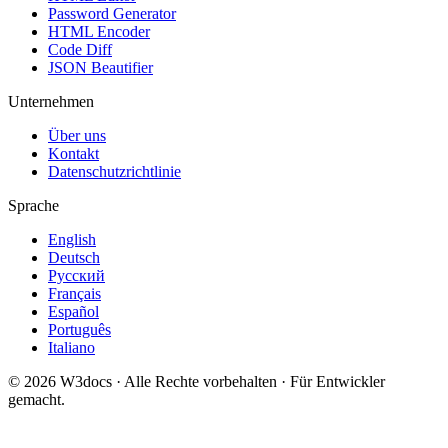
Password Generator
HTML Encoder
Code Diff
JSON Beautifier
Unternehmen
Über uns
Kontakt
Datenschutzrichtlinie
Sprache
English
Deutsch
Русский
Français
Español
Português
Italiano
© 2026 W3docs · Alle Rechte vorbehalten · Für Entwickler
gemacht.