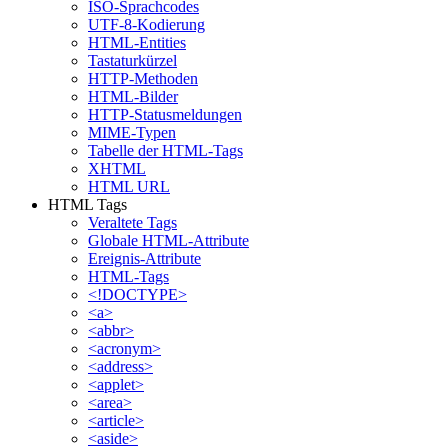
ISO-Sprachcodes
UTF-8-Kodierung
HTML-Entities
Tastaturkürzel
HTTP-Methoden
HTML-Bilder
HTTP-Statusmeldungen
MIME-Typen
Tabelle der HTML-Tags
XHTML
HTML URL
HTML Tags
Veraltete Tags
Globale HTML-Attribute
Ereignis-Attribute
HTML-Tags
<!DOCTYPE>
<a>
<abbr>
<acronym>
<address>
<applet>
<area>
<article>
<aside>