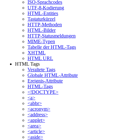
ISO-Sprachcodes
UTF-8-Kodierung
HTML-Entities
Tastaturkürzel
HTTP-Methoden
HTML-Bilder
HTTP-Statusmeldungen
MIME-Typen
Tabelle der HTML-Tags
XHTML
HTML URL
HTML Tags
Veraltete Tags
Globale HTML-Attribute
Ereignis-Attribute
HTML-Tags
<!DOCTYPE>
<a>
<abbr>
<acronym>
<address>
<applet>
<area>
<article>
<aside>