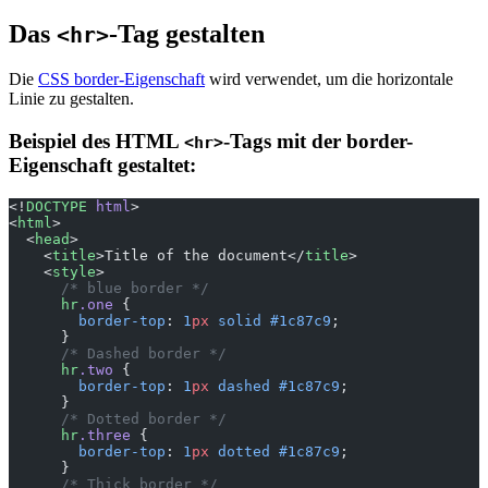
Das
-Tag gestalten
<hr>
Die
CSS border-Eigenschaft
wird verwendet, um die horizontale
Linie zu gestalten.
Beispiel des HTML
-Tags mit der border-
<hr>
Eigenschaft gestaltet:
<!
DOCTYPE
 html
>
<
html
>
  <
head
>
    <
title
>Title of the document</
title
>
    <
style
>
      /* blue border */
      hr
.one
 {
        border-top
: 
1
px
 solid
 #1c87c9
;
      }
      /* Dashed border */
      hr
.two
 {
        border-top
: 
1
px
 dashed
 #1c87c9
;
      }
      /* Dotted border */
      hr
.three
 {
        border-top
: 
1
px
 dotted
 #1c87c9
;
      }
      /* Thick border */