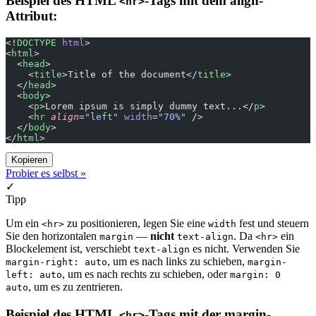
Beispiel des HTML
-Tags mit dem align-
<hr>
Attribut:
<!
DOCTYPE
 html
>
<
html
>
  <
head
>
    <
title
>Title of the document</
title
>
  </
head
>
  <
body
>
    <
p
>Lorem ipsum is simply dummy text...</
p
>
    <
hr
 align
=
"left"
 width
=
"70%"
 />
  </
body
>
</
html
>
Kopieren
Probier es selbst »
✓
Tipp
Um ein
zu positionieren, legen Sie eine
fest und steuern
<hr>
width
Sie den horizontalen
—
nicht
. Da
ein
margin
text-align
<hr>
Blockelement ist, verschiebt
es nicht. Verwenden Sie
text-align
, um es nach links zu schieben,
margin-right: auto
margin-
, um es nach rechts zu schieben, oder
left: auto
margin: 0
, um es zu zentrieren.
auto
Beispiel des HTML
-Tags mit der margin-
<hr>