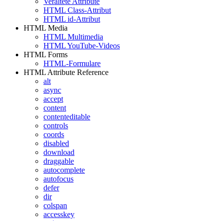
Veraltete Attribute
HTML Class-Attribut
HTML id-Attribut
HTML Media
HTML Multimedia
HTML YouTube-Videos
HTML Forms
HTML-Formulare
HTML Attribute Reference
alt
async
accept
content
contenteditable
controls
coords
disabled
download
draggable
autocomplete
autofocus
defer
dir
colspan
accesskey