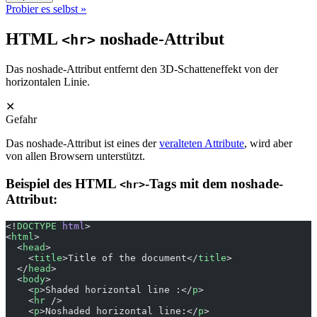
Probier es selbst »
HTML
noshade-Attribut
<hr>
Das noshade-Attribut entfernt den 3D-Schatteneffekt von der
horizontalen Linie.
✕
Gefahr
Das noshade-Attribut ist eines der
veralteten Attribute
, wird aber
von allen Browsern unterstützt.
Beispiel des HTML
-Tags mit dem noshade-
<hr>
Attribut:
<!
DOCTYPE
 html
>
<
html
>
  <
head
>
    <
title
>Title of the document</
title
>
  </
head
>
  <
body
>
    <
p
>Shaded horizontal line :</
p
>
    <
hr
 />
    <
p
>Noshaded horizontal line:</
p
>