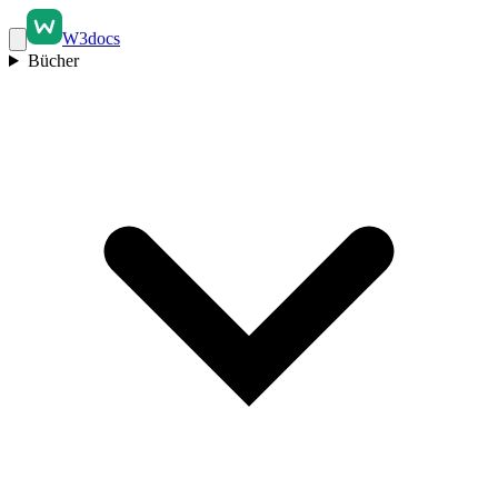
W3docs
Bücher