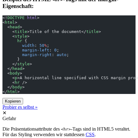
Eigenschaft:
<!
DOCTYPE
 html
>
<
html
>
  <
head
>
    <
title
>Title of the document</
title
>
    <
style
>
      hr
 {
        width
: 
50
%
;
        margin-left
: 
0
;
        margin-right
: 
auto
;
      }
    </
style
>
  </
head
>
  <
body
>
    <
p
>A horizontal line specified with CSS margin prop
    <
hr
 />
  </
body
>
</
html
>
Kopieren
Probier es selbst »
✕
Gefahr
Die Präsentationsattribute des
-Tags sind in HTML5 veraltet.
<hr>
Für das Styling verwenden wir stattdessen
CSS
.