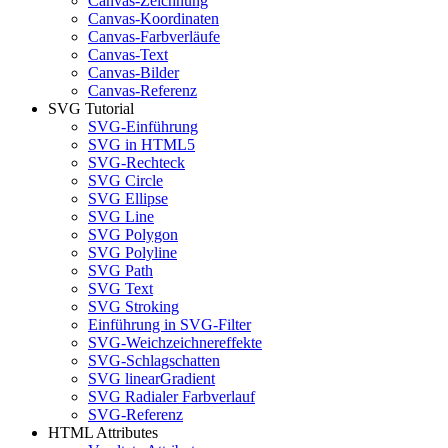
Canvas-Zeichnung
Canvas-Koordinaten
Canvas-Farbverläufe
Canvas-Text
Canvas-Bilder
Canvas-Referenz
SVG Tutorial
SVG-Einführung
SVG in HTML5
SVG-Rechteck
SVG Circle
SVG Ellipse
SVG Line
SVG Polygon
SVG Polyline
SVG Path
SVG Text
SVG Stroking
Einführung in SVG-Filter
SVG-Weichzeichnereffekte
SVG-Schlagschatten
SVG linearGradient
SVG Radialer Farbverlauf
SVG-Referenz
HTML Attributes