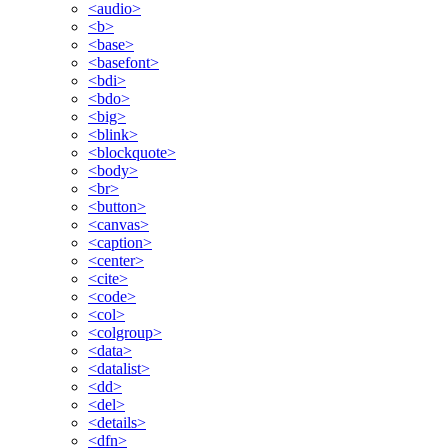
<audio>
<b>
<base>
<basefont>
<bdi>
<bdo>
<big>
<blink>
<blockquote>
<body>
<br>
<button>
<canvas>
<caption>
<center>
<cite>
<code>
<col>
<colgroup>
<data>
<datalist>
<dd>
<del>
<details>
<dfn>