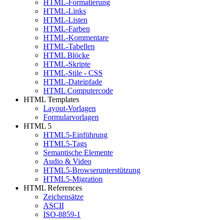
HTML-Formatierung
HTML-Links
HTML-Listen
HTML-Farben
HTML-Kommentare
HTML-Tabellen
HTML Blöcke
HTML-Skripte
HTML-Stile - CSS
HTML-Dateipfade
HTML Computercode
HTML Templates
Layout-Vorlagen
Formularvorlagen
HTML 5
HTML5-Einführung
HTML5-Tags
Semantische Elemente
Audio & Video
HTML5-Browserunterstützung
HTML5-Migration
HTML References
Zeichensätze
ASCII
ISO-8859-1