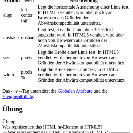
Attribut
Wert
Beschreibung
Legt die horizontale Ausrichtung einer Linie fest.
left
In HTML5 veraltet, wird aber noch von
align
center
Browsern aus Gründen der
right
Abwärtskompatibilität unterstützt.
Legt fest, dass die Linie ohne 3D-Effekt
angezeigt wird. In HTML5 veraltet, wird aber
noshade
noshade
noch von Browsern aus Gründen der
Abwärtskompatibilität unterstützt.
Legt die Größe einer Linie fest. In HTML5
size
pixels
veraltet, wird aber noch von Browsern aus
Gründen der Abwärtskompatibilität unterstützt.
Legt die Breite einer Linie fest. In HTML5
pixels
width
veraltet, wird aber noch von Browsern aus
%
Gründen der Abwärtskompatibilität unterstützt.
Das
-Tag unterstützt die
Globalen Attribute
und die
<hr>
Ereignisattribute
.
Übung
Übung
Was repräsentiert das HTML hr-Element in HTML5?
Was repräsentiert das HTML hr-Element in HTML5?