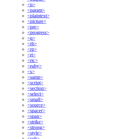
<p>
<param>
<plaintext>
<picture>
<pre>
<progress>
<q>
<rb>
<rp>
<rt>
<rtc>
<ruby>
<s>
<samp>
<script>
<section>
<select>
<small>
<source>
<spacer>
<span>
<strike>
<strong>
<style>
<sub>