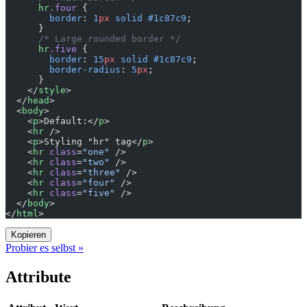
      hr
.four
 {
        border
: 
1
px
 solid
 #1c87c9
;
      }
      /* Large rounded border */
      hr
.five
 {
        border
: 
15
px
 solid
 #1c87c9
;
        border-radius
: 
5
px
;
      }
    </
style
>
  </
head
>
  <
body
>
    <
p
>Default:</
p
>
    <
hr
 />
    <
p
>Styling "hr" tag</
p
>
    <
hr
 class
=
"one"
 />
    <
hr
 class
=
"two"
 />
    <
hr
 class
=
"three"
 />
    <
hr
 class
=
"four"
 />
    <
hr
 class
=
"five"
 />
  </
body
>
</
html
>
Kopieren
Probier es selbst »
Attribute