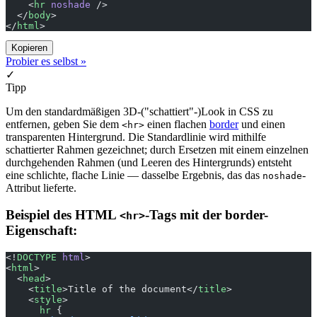
    <
hr
 noshade
 />
  </
body
>
</
html
>
Kopieren
Probier es selbst »
✓
Tipp
Um den standardmäßigen 3D-("schattiert"-)Look in CSS zu
entfernen, geben Sie dem
einen flachen
border
und einen
<hr>
transparenten Hintergrund. Die Standardlinie wird mithilfe
schattierter Rahmen gezeichnet; durch Ersetzen mit einem einzelnen
durchgehenden Rahmen (und Leeren des Hintergrunds) entsteht
eine schlichte, flache Linie — dasselbe Ergebnis, das das
-
noshade
Attribut lieferte.
Beispiel des HTML
-Tags mit der border-
<hr>
Eigenschaft:
<!
DOCTYPE
 html
>
<
html
>
  <
head
>
    <
title
>Title of the document</
title
>
    <
style
>
      hr
 {