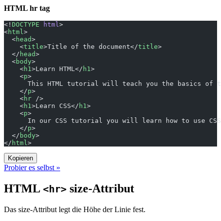
HTML hr tag
<!
DOCTYPE
 html
>
<
html
>
  <
head
>
    <
title
>Title of the document</
title
>
  </
head
>
  <
body
>
    <
h1
>Learn HTML</
h1
>
    <
p
>
      This HTML tutorial will teach you the basics of t
    </
p
>
    <
hr
 />
    <
h1
>Learn CSS</
h1
>
    <
p
>
      In our CSS tutorial you will learn how to use CSS
    </
p
>
  </
body
>
</
html
>
Kopieren
Probier es selbst »
HTML
size-Attribut
<hr>
Das size-Attribut legt die Höhe der Linie fest.