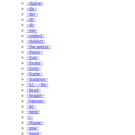
<dialog>
<dir>
<div>
<dl>
<dt>
<em>
<embed>
<fieldset>
<figcaption>
<figure>
<font>
<footer>
<form>
<frame>
<frameset>
<h1>-<h6>
<head>
<header>
<hgroup>
<hr>
<html>
<i>
<iframe>
<img>
<input>