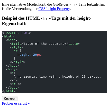
Eine alternative Möglichkeit, die Größe des
-Tags festzulegen,
<hr>
ist die Verwendung der
CSS height Property
.
Beispiel des HTML
-Tags mit der height-
<hr>
Eigenschaft:
<!
DOCTYPE
 html
>
<
html
>
  <
head
>
    <
title
>Title of the document</
title
>
    <
style
>
      hr
 {
        height
: 
20
px
;
      }
    </
style
>
  </
head
>
  <
body
>
    <
p
>
      A horizontal line with a height of 20 pixels.
    </
p
>
    <
hr
 />
  </
body
>
</
html
>
Kopieren
Probier es selbst »