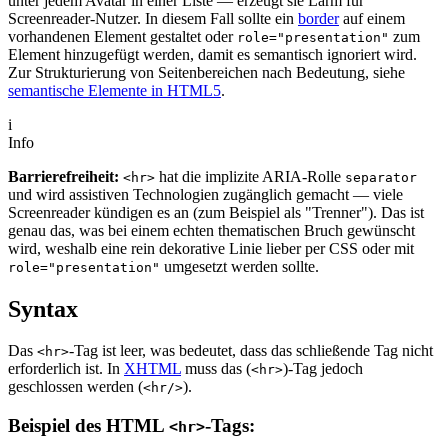
unter jedem Avatar in einer Liste — erzeugt sie Lärm für
Screenreader-Nutzer. In diesem Fall sollte ein
border
auf einem
vorhandenen Element gestaltet oder
zum
role="presentation"
Element hinzugefügt werden, damit es semantisch ignoriert wird.
Zur Strukturierung von Seitenbereichen nach Bedeutung, siehe
semantische Elemente in HTML5
.
i
Info
Barrierefreiheit:
hat die implizite ARIA-Rolle
<hr>
separator
und wird assistiven Technologien zugänglich gemacht — viele
Screenreader kündigen es an (zum Beispiel als "Trenner"). Das ist
genau das, was bei einem echten thematischen Bruch gewünscht
wird, weshalb eine rein dekorative Linie lieber per CSS oder mit
umgesetzt werden sollte.
role="presentation"
Syntax
Das
-Tag ist leer, was bedeutet, dass das schließende Tag nicht
<hr>
erforderlich ist. In
XHTML
muss das (
)-Tag jedoch
<hr>
geschlossen werden (
).
<hr/>
Beispiel des HTML
-Tags:
<hr>