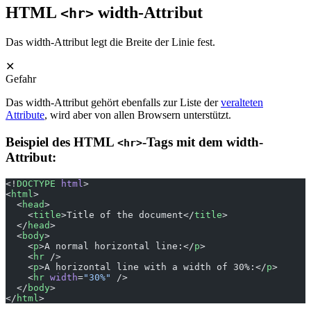
HTML
width-Attribut
<hr>
Das width-Attribut legt die Breite der Linie fest.
✕
Gefahr
Das width-Attribut gehört ebenfalls zur Liste der
veralteten
Attribute
, wird aber von allen Browsern unterstützt.
Beispiel des HTML
-Tags mit dem width-
<hr>
Attribut:
<!
DOCTYPE
 html
>
<
html
>
  <
head
>
    <
title
>Title of the document</
title
>
  </
head
>
  <
body
>
    <
p
>A normal horizontal line:</
p
>
    <
hr
 />
    <
p
>A horizontal line with a width of 30%:</
p
>
    <
hr
 width
=
"30%"
 />
  </
body
>
</
html
>