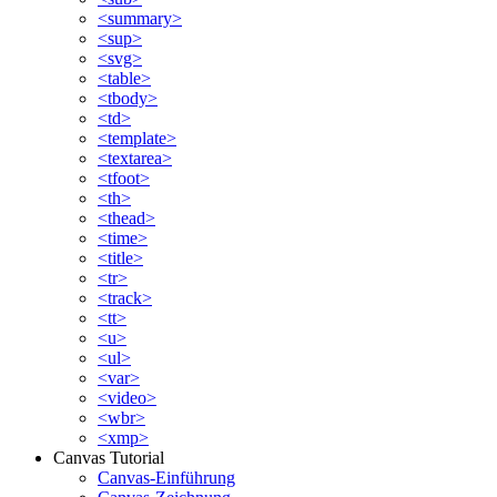
<summary>
<sup>
<svg>
<table>
<tbody>
<td>
<template>
<textarea>
<tfoot>
<th>
<thead>
<time>
<title>
<tr>
<track>
<tt>
<u>
<ul>
<var>
<video>
<wbr>
<xmp>
Canvas Tutorial
Canvas-Einführung