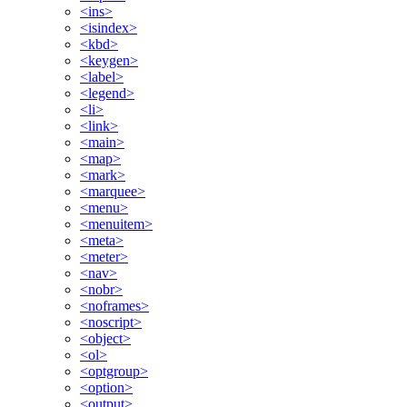
<ins>
<isindex>
<kbd>
<keygen>
<label>
<legend>
<li>
<link>
<main>
<map>
<mark>
<marquee>
<menu>
<menuitem>
<meta>
<meter>
<nav>
<nobr>
<noframes>
<noscript>
<object>
<ol>
<optgroup>
<option>
<output>