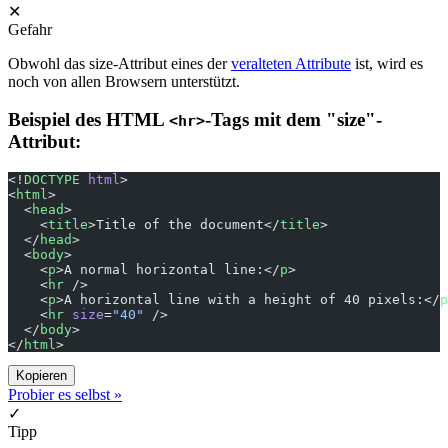
✕
Gefahr
Obwohl das size-Attribut eines der
veralteten Attribute
ist, wird es
noch von allen Browsern unterstützt.
Beispiel des HTML
-Tags mit dem "size"-
<hr>
Attribut:
<!
DOCTYPE
 html
>
<
html
>
  <
head
>
    <
title
>Title of the document</
title
>
  </
head
>
  <
body
>
    <
p
>A normal horizontal line:</
p
>
    <
hr
 />
    <
p
>A horizontal line with a height of 40 pixels:</
p
    <
hr
 size
=
"40"
 />
  </
body
>
</
html
>
Kopieren
Probier es selbst »
✓
Tipp