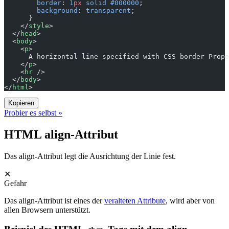
        border
: 
1
px
 solid
 #000000
;
        background
: 
transparent
;
      }
    </
style
>
  </
head
>
  <
body
>
    <
p
>
      A horizontal line specified with CSS border Prope
    </
p
>
    <
hr
 />
  </
body
>
</
html
>
Kopieren
Probier es selbst »
HTML align-Attribut
Das align-Attribut legt die Ausrichtung der Linie fest.
✕
Gefahr
Das align-Attribut ist eines der
veralteten Attribute
, wird aber von
allen Browsern unterstützt.