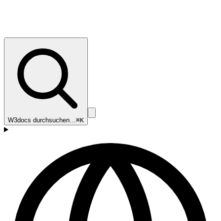
W3docs durchsuchen…
⌘K