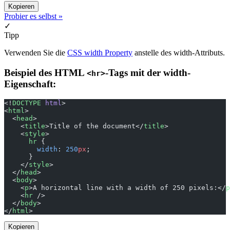
Kopieren
Probier es selbst »
✓
Tipp
Verwenden Sie die
CSS width Property
anstelle des width-Attributs.
Beispiel des HTML
-Tags mit der width-
<hr>
Eigenschaft:
<!
DOCTYPE
 html
>
<
html
>
  <
head
>
    <
title
>Title of the document</
title
>
    <
style
>
      hr
 {
        width
: 
250
px
;
      }
    </
style
>
  </
head
>
  <
body
>
    <
p
>A horizontal line with a width of 250 pixels:</
p
    <
hr
 />
  </
body
>
</
html
>
Kopieren