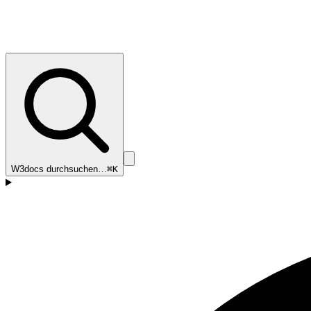
W3docs durchsuchen…
⌘K