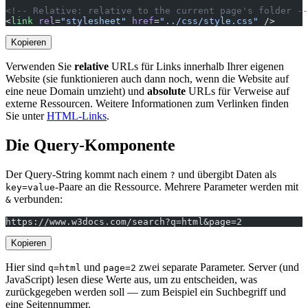
<!-- Relative: relative to the current page's folder --
<
link
 rel
=
"stylesheet"
 href
=
"../css/style.css"
 />
Kopieren
Verwenden Sie
relative
URLs für Links innerhalb Ihrer eigenen
Website (sie funktionieren auch dann noch, wenn die Website auf
eine neue Domain umzieht) und
absolute
URLs für Verweise auf
externe Ressourcen. Weitere Informationen zum Verlinken finden
Sie unter
HTML-Links
.
Die Query-Komponente
Der Query-String kommt nach einem
und übergibt Daten als
?
-Paare an die Ressource. Mehrere Parameter werden mit
key=value
verbunden:
&
https://www.w3docs.com/search?q=html&page=2
Kopieren
Hier sind
und
zwei separate Parameter. Server (und
q=html
page=2
JavaScript) lesen diese Werte aus, um zu entscheiden, was
zurückgegeben werden soll — zum Beispiel ein Suchbegriff und
eine Seitennummer.