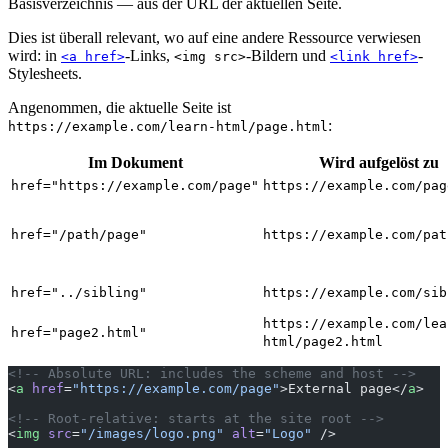
Basisverzeichnis — aus der URL der aktuellen Seite.
Dies ist überall relevant, wo auf eine andere Ressource verwiesen
wird: in
-Links,
-Bildern und
-
<a href>
<img src>
<link href>
Stylesheets.
Angenommen, die aktuelle Seite ist
:
https://example.com/learn-html/page.html
Im Dokument
Wird aufgelöst zu
href="https://example.com/page"
https://example.com/pag
href="/path/page"
https://example.com/pat
href="../sibling"
https://example.com/sib
https://example.com/lea
href="page2.html"
html/page2.html
<!-- Absolute URL: includes the scheme and host -->
<
a
 href
=
"https://example.com/page"
>External page</
a
>
<!-- Root-relative: starts at the site root -->
<
img
 src
=
"/images/logo.png"
 alt
=
"Logo"
 />