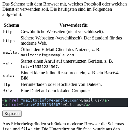
Das Schema teilt dem Browser mit, welches Protokoll oder welchen
Dienst er verwenden soll. Die häufigsten sind im Folgenden
aufgeführt.
Schema
Verwendet für
Gewöhnliche Webseiten (nicht verschlüsselt).
http
Sichere Webseiten (verschlüsselt). Der Standard für das
https
moderne Web.
Öffnet den E-Mail-Client des Nutzers, z. B.
mailto:
.
mailto:
info@example.com
Startet einen Anruf auf unterstützten Geräten, z. B.
tel:
.
tel:+15551234567
Bindet kleine inline Ressourcen ein, z. B. ein Base64-
data:
Bild.
Herunterladen oder Hochladen von Dateien.
ftp
Eine Datei auf dem lokalen Computer.
file
<
a
 href
=
"mailto:
info@example.com
"
>Email us</
a
>
<
a
 href
=
"tel:+15551234567"
>Call us</
a
>
Kopieren
Aus Sicherheitsgründen schränken moderne Browser die Schemas
und
ein: Die Unterstützung für
wurde aus den
ftp:
file:
ftp: