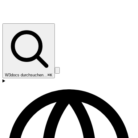
W3docs durchsuchen…
⌘K