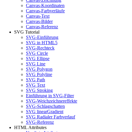
Canvas-Zeichnung
Canvas-Koordinaten
Canvas-Farbverläufe
Canvas-Text
Canvas-Bilder
Canvas-Referenz
SVG Tutorial
SVG-Einführung
SVG in HTML5
SVG-Rechteck
SVG Circle
SVG Ellipse
SVG Line
SVG Polygon
SVG Polyline
SVG Path
SVG Text
SVG Stroking
Einführung in SVG-Filter
SVG-Weichzeichnereffekte
SVG-Schlagschatten
SVG linearGradient
SVG Radialer Farbverlauf
SVG-Referenz
HTML Attributes