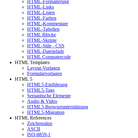
HTML-Formatierung
HTML-Links
HTML-Listen
HTML-Farben
HTML-Kommentare
HTML-Tabellen
HTML Blöcke
HTML-Skripte
HTML-Stile - CSS
HTML-Dateipfade
HTML Computercode
HTML Templates
Layout-Vorlagen
Formularvorlagen
HTML 5
HTML5-Einführung
HTML5-Tags
Semantische Elemente
Audio & Video
HTML5-Browserunterstützung
HTML5-Migration
HTML References
Zeichensätze
ASCII
ISO-8859-1