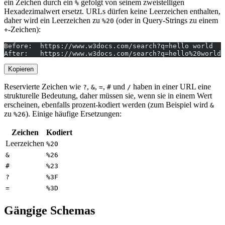
ein Zeichen durch ein
gefolgt von seinem zweistelligen
%
Hexadezimalwert ersetzt. URLs dürfen keine Leerzeichen enthalten,
daher wird ein Leerzeichen zu
(oder in Query-Strings zu einem
%20
-Zeichen):
+
Before:  https://www.w3docs.com/search?q=hello world
After:   https://www.w3docs.com/search?q=hello%20world
Kopieren
Reservierte Zeichen wie
,
,
,
und
haben in einer URL eine
?
&
=
#
/
strukturelle Bedeutung, daher müssen sie, wenn sie in einem Wert
erscheinen, ebenfalls prozent-kodiert werden (zum Beispiel wird
&
zu
). Einige häufige Ersetzungen:
%26
Zeichen
Kodiert
Leerzeichen
%20
&
%26
#
%23
?
%3F
=
%3D
Gängige Schemas