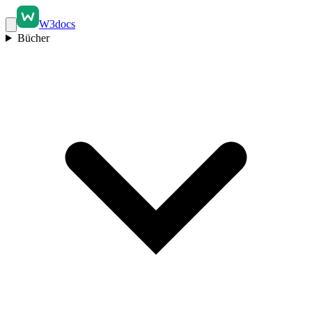
W3docs
Bücher