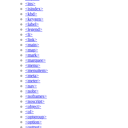
<ins>
<isindex>
<kbd>
<keygen>
<label>
<legend>
<li>
<link>
<main>
<map>
<mark>
<marquee>
<menu>
<menuitem>
<meta>
<meter>
<nav>
<nobr>
<noframes>
<noscript>
<object>
<ol>
<optgroup>
<option>
<output>