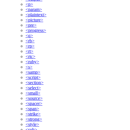
<p>
<param>
<plaintext>
<picture>
<pre>
<progress>
<q>
<rb>
<rp>
<rt>
<rtc>
<ruby>
<s>
<samp>
<script>
<section>
<select>
<small>
<source>
<spacer>
<span>
<strike>
<strong>
<style>
<sub>