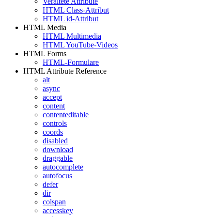
Veraltete Attribute
HTML Class-Attribut
HTML id-Attribut
HTML Media
HTML Multimedia
HTML YouTube-Videos
HTML Forms
HTML-Formulare
HTML Attribute Reference
alt
async
accept
content
contenteditable
controls
coords
disabled
download
draggable
autocomplete
autofocus
defer
dir
colspan
accesskey