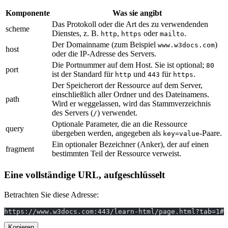
Komponente
Was sie angibt
Das Protokoll oder die Art des zu verwendenden
scheme
Dienstes, z. B.
,
oder
.
http
https
mailto
Der Domainname (zum Beispiel
)
www.w3docs.com
host
oder die IP-Adresse des Servers.
Die Portnummer auf dem Host. Sie ist optional;
80
port
ist der Standard für
und
für
.
http
443
https
Der Speicherort der Ressource auf dem Server,
einschließlich aller Ordner und des Dateinamens.
path
Wird er weggelassen, wird das Stammverzeichnis
des Servers (
) verwendet.
/
Optionale Parameter, die an die Ressource
query
übergeben werden, angegeben als
-Paare.
key=value
Ein optionaler Bezeichner (Anker), der auf einen
fragment
bestimmten Teil der Ressource verweist.
Eine vollständige URL, aufgeschlüsselt
Betrachten Sie diese Adresse:
https://www.w3docs.com:443/learn-html/page.html?tab=1#i
Kopieren