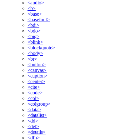
<audio>
<b>
<base>
<basefont>
<bdi>
<bdo>
<big>
<blink>
<blockquote>
<body>
<br>
<button>
<canvas>
<caption>
<center>
<cite>
<code>
<col>
<colgroup>
<data>
<datalist>
<dd>
<del>
<details>
<dfn>