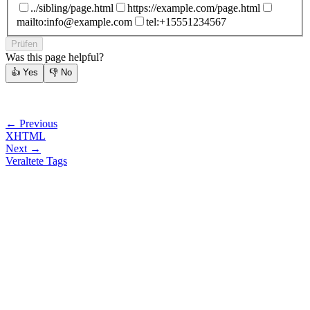
../sibling/page.html
https://example.com/page.html
mailto:
info@example.com
tel:+15551234567
Prüfen
Was this page helpful?
👍
Yes
👎
No
← Previous
XHTML
Next →
Veraltete Tags