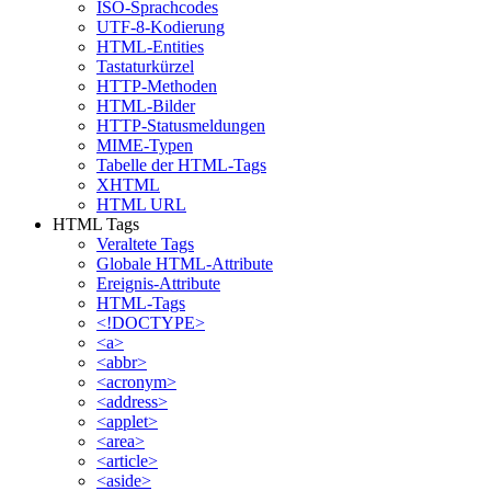
ISO-Sprachcodes
UTF-8-Kodierung
HTML-Entities
Tastaturkürzel
HTTP-Methoden
HTML-Bilder
HTTP-Statusmeldungen
MIME-Typen
Tabelle der HTML-Tags
XHTML
HTML URL
HTML Tags
Veraltete Tags
Globale HTML-Attribute
Ereignis-Attribute
HTML-Tags
<!DOCTYPE>
<a>
<abbr>
<acronym>
<address>
<applet>
<area>
<article>
<aside>