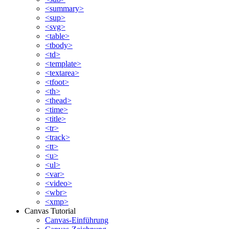
<summary>
<sup>
<svg>
<table>
<tbody>
<td>
<template>
<textarea>
<tfoot>
<th>
<thead>
<time>
<title>
<tr>
<track>
<tt>
<u>
<ul>
<var>
<video>
<wbr>
<xmp>
Canvas Tutorial
Canvas-Einführung