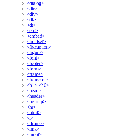
<dialog>
<dir>
<div>
<dl>
<dt>
<em>
<embed>
<fieldset>
<figcaption>
<figure>
<font>
<footer>
<form>
<frame>
<frameset>
<h1>-<h6>
<head>
<header>
<hgroup>
<hr>
<html>
<i>
<iframe>
<img>
<input>