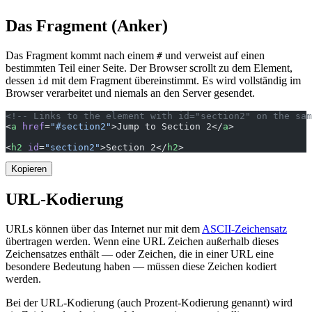
Das Fragment (Anker)
Das Fragment kommt nach einem
und verweist auf einen
#
bestimmten Teil einer Seite. Der Browser scrollt zu dem Element,
dessen
mit dem Fragment übereinstimmt. Es wird vollständig im
id
Browser verarbeitet und niemals an den Server gesendet.
<!-- Links to the element with id="section2" on the sam
<
a
 href
=
"#section2"
>Jump to Section 2</
a
>
<
h2
 id
=
"section2"
>Section 2</
h2
>
Kopieren
URL-Kodierung
URLs können über das Internet nur mit dem
ASCII-Zeichensatz
übertragen werden. Wenn eine URL Zeichen außerhalb dieses
Zeichensatzes enthält — oder Zeichen, die in einer URL eine
besondere Bedeutung haben — müssen diese Zeichen kodiert
werden.
Bei der URL-Kodierung (auch Prozent-Kodierung genannt) wird