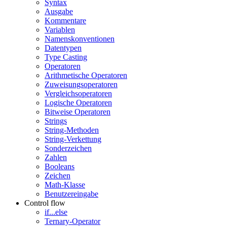
Syntax
Ausgabe
Kommentare
Variablen
Namenskonventionen
Datentypen
Type Casting
Operatoren
Arithmetische Operatoren
Zuweisungsoperatoren
Vergleichsoperatoren
Logische Operatoren
Bitweise Operatoren
Strings
String-Methoden
String-Verkettung
Sonderzeichen
Zahlen
Booleans
Zeichen
Math-Klasse
Benutzereingabe
Control flow
if...else
Ternary-Operator