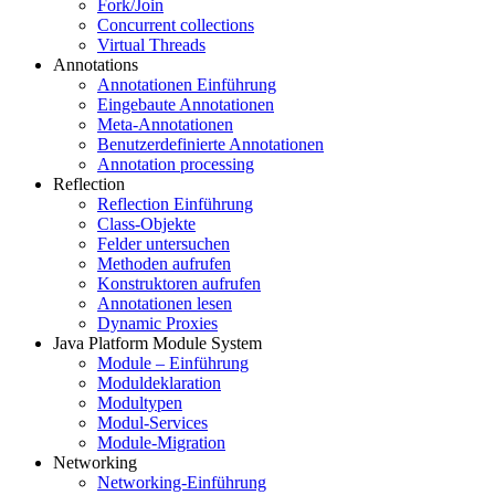
Fork/Join
Concurrent collections
Virtual Threads
Annotations
Annotationen Einführung
Eingebaute Annotationen
Meta-Annotationen
Benutzerdefinierte Annotationen
Annotation processing
Reflection
Reflection Einführung
Class-Objekte
Felder untersuchen
Methoden aufrufen
Konstruktoren aufrufen
Annotationen lesen
Dynamic Proxies
Java Platform Module System
Module – Einführung
Moduldeklaration
Modultypen
Modul-Services
Module-Migration
Networking
Networking-Einführung