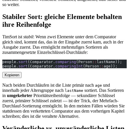
so weiter.
Stabiler Sort: gleiche Elemente behalten
ihre Reihenfolge
TimSort ist
stabil
: Wenn zwei Elemente unter dem Comparator
gleich sind, kommt das, das in der Eingabe zuerst kam, auch in der
Ausgabe zuerst. Das ermöglicht mehrstufiges Sortieren als
zusammengesetzte Einzelschlüssel-Durchläufe:
people.
sort
(Comparator.
comparing
(Person
::
lastName));   
people.
sort
(Comparator.
comparingInt
(Person
::
age));     
Kopieren
Nach beiden Durchläufen ist die Liste primär nach
und
age
innerhalb jeder Altersgruppe nach
sortiert. Das Sortieren
lastName
in
umgekehrter
Prioritätsreihenfolge — sekundärer Schlüssel
zuerst, primärer Schlüssel zuletzt — ist der Trick, der Mehrfach-
Durchlauf-Sortierung ermöglicht. In den meisten Fällen würden Sie
stattdessen den verketteten Comparator aus dem vorherigen Kapitel
schreiben; dies ist die veraltete Alternative.
Veränderliche vs. unveränderliche Listen