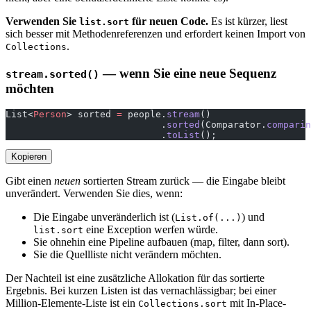
Verwenden Sie
für neuen Code.
Es ist kürzer, liest
list.sort
sich besser mit Methodenreferenzen und erfordert keinen Import von
.
Collections
— wenn Sie eine neue Sequenz
stream.sorted()
möchten
List<
Person
> sorted 
=
 people.
stream
()
                            .
sorted
(Comparator.
comparin
                            .
toList
();
Kopieren
Gibt einen
neuen
sortierten Stream zurück — die Eingabe bleibt
unverändert. Verwenden Sie dies, wenn:
Die Eingabe unveränderlich ist (
) und
List.of(...)
eine Exception werfen würde.
list.sort
Sie ohnehin eine Pipeline aufbauen (map, filter, dann sort).
Sie die Quellliste nicht verändern möchten.
Der Nachteil ist eine zusätzliche Allokation für das sortierte
Ergebnis. Bei kurzen Listen ist das vernachlässigbar; bei einer
Million-Elemente-Liste ist ein
mit In-Place-
Collections.sort