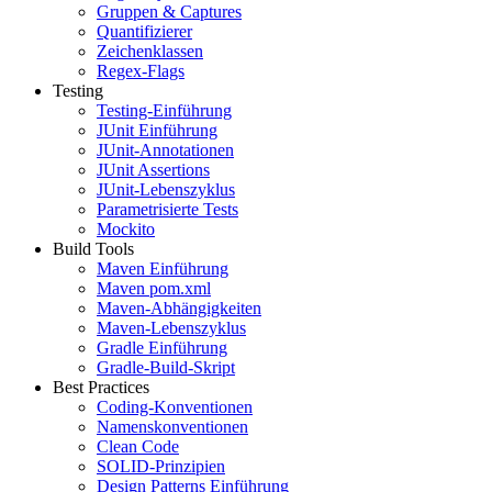
Gruppen & Captures
Quantifizierer
Zeichenklassen
Regex-Flags
Testing
Testing-Einführung
JUnit Einführung
JUnit-Annotationen
JUnit Assertions
JUnit-Lebenszyklus
Parametrisierte Tests
Mockito
Build Tools
Maven Einführung
Maven pom.xml
Maven-Abhängigkeiten
Maven-Lebenszyklus
Gradle Einführung
Gradle-Build-Skript
Best Practices
Coding-Konventionen
Namenskonventionen
Clean Code
SOLID-Prinzipien
Design Patterns Einführung