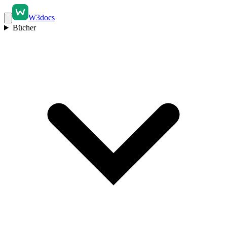
W3docs
Bücher