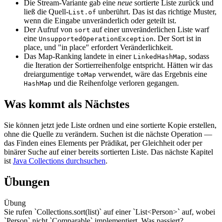
Die Stream-Variante gab eine
neue
sortierte Liste zurück und
ließ die Quell-
unberührt. Das ist das richtige Muster,
List.of
wenn die Eingabe unveränderlich oder geteilt ist.
Der Aufruf von
auf einer unveränderlichen Liste warf
sort
eine
. Der Sort ist in
UnsupportedOperationException
place, und "in place" erfordert Veränderlichkeit.
Das Map-Ranking landete in einer
, sodass
LinkedHashMap
die Iteration der Sortierreihenfolge entspricht. Hätten wir das
dreiargumentige
verwendet, wäre das Ergebnis eine
toMap
und die Reihenfolge verloren gegangen.
HashMap
Was kommt als Nächstes
Sie können jetzt jede Liste ordnen und eine sortierte Kopie erstellen,
ohne die Quelle zu verändern. Suchen ist die nächste Operation —
das Finden eines Elements per Prädikat, per Gleichheit oder per
binärer Suche auf einer bereits sortierten Liste. Das nächste Kapitel
ist
Java Collections durchsuchen
.
Übungen
Übung
Sie rufen `Collections.sort(list)` auf einer `List<Person>` auf, wobei
`Person` nicht `Comparable` implementiert. Was passiert?