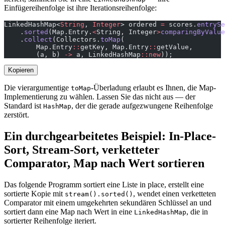
Einfügereihenfolge ist ihre Iterationsreihenfolge:
LinkedHashMap<
String
, 
Integer
> ordered 
=
 scores.
entrySe
    .
sorted
(Map.Entry.
<
String, Integer
>
comparingByValue
    .
collect
(Collectors.
toMap
(
        Map.Entry
::
getKey, Map.Entry
::
getValue,
        (a, b) 
->
 a, LinkedHashMap
::new
));
Kopieren
Die vierargumentige
-Überladung erlaubt es Ihnen, die Map-
toMap
Implementierung zu wählen. Lassen Sie das nicht aus — der
Standard ist
, der die gerade aufgezwungene Reihenfolge
HashMap
zerstört.
Ein durchgearbeitetes Beispiel: In-Place-
Sort, Stream-Sort, verketteter
Comparator, Map nach Wert sortieren
Das folgende Programm sortiert eine Liste in place, erstellt eine
sortierte Kopie mit
, wendet einen verketteten
stream().sorted()
Comparator mit einem umgekehrten sekundären Schlüssel an und
sortiert dann eine Map nach Wert in eine
, die in
LinkedHashMap
sortierter Reihenfolge iteriert.