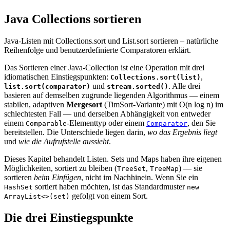
Java Collections sortieren
Java-Listen mit Collections.sort und List.sort sortieren – natürliche
Reihenfolge und benutzerdefinierte Comparatoren erklärt.
Das Sortieren einer Java-Collection ist eine Operation mit drei
idiomatischen Einstiegspunkten:
,
Collections.sort(list)
und
. Alle drei
list.sort(comparator)
stream.sorted()
basieren auf demselben zugrunde liegenden Algorithmus — einem
stabilen, adaptiven
Mergesort
(TimSort-Variante) mit O(n log n) im
schlechtesten Fall — und derselben Abhängigkeit von entweder
einem
-Elementtyp oder einem
, den Sie
Comparable
Comparator
bereitstellen. Die Unterschiede liegen darin,
wo das Ergebnis liegt
und
wie die Aufrufstelle aussieht
.
Dieses Kapitel behandelt Listen. Sets und Maps haben ihre eigenen
Möglichkeiten, sortiert zu bleiben (
,
) — sie
TreeSet
TreeMap
sortieren
beim Einfügen
, nicht im Nachhinein. Wenn Sie ein
sortiert haben möchten, ist das Standardmuster
HashSet
new
gefolgt von einem Sort.
ArrayList<>(set)
Die drei Einstiegspunkte