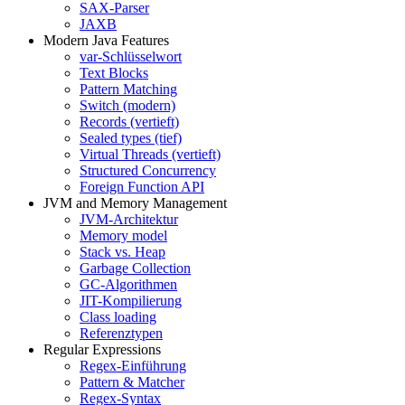
SAX-Parser
JAXB
Modern Java Features
var-Schlüsselwort
Text Blocks
Pattern Matching
Switch (modern)
Records (vertieft)
Sealed types (tief)
Virtual Threads (vertieft)
Structured Concurrency
Foreign Function API
JVM and Memory Management
JVM-Architektur
Memory model
Stack vs. Heap
Garbage Collection
GC-Algorithmen
JIT-Kompilierung
Class loading
Referenztypen
Regular Expressions
Regex-Einführung
Pattern & Matcher
Regex-Syntax