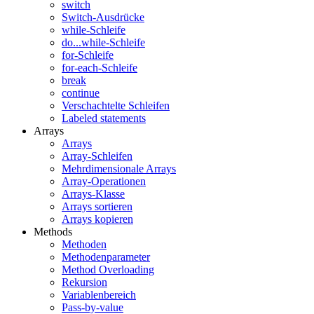
switch
Switch-Ausdrücke
while-Schleife
do...while-Schleife
for-Schleife
for-each-Schleife
break
continue
Verschachtelte Schleifen
Labeled statements
Arrays
Arrays
Array-Schleifen
Mehrdimensionale Arrays
Array-Operationen
Arrays-Klasse
Arrays sortieren
Arrays kopieren
Methods
Methoden
Methodenparameter
Method Overloading
Rekursion
Variablenbereich
Pass-by-value