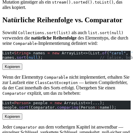
Mutation günstiger als ein
, das
stream().sorted().toList()
alles kopiert.
Natürliche Reihenfolge vs. Comparator
Sowohl
als auch
Collections.sort(list)
list.sort(null)
verwenden die
natürliche Reihenfolge
des Elementtyps, die durch
seine
-Implementierung definiert wird:
Comparable
List<
String
> names 
=
 new
 ArrayList<>(List.
of
(
"carol"
, 
"
names.
sort
(
null
);                        
// [alice, bob
Kopieren
Wenn der Elementtyp
nicht implementiert, erhalten Sie
Comparable
zur Laufzeit eine
— keinen Compilerfehler,
ClassCastException
da der Cast innerhalb des Sorts erfolgt. Übergeben Sie einen
explizit, um das zu beheben:
Comparator
List<
Person
> people 
=
 new
 ArrayList<>(...);
people.
sort
(Comparator.
comparing
(Person
::
name));
Kopieren
Jeder
aus dem vorherigen Kapitel ist anwendbar —
Comparator
einzelner Schlüssel, verkettete Schlüssel, umgekehrt, null-sicher und