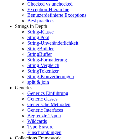
Checked vs unchecked
Exception-Hierarchie
Benutzerdefinierte Exceptions
Best practices
Strings In Depth
String-Klasse
String Pool
String-Unveränderlichkeit
StringBuilder
StringBuffer
String-Formatierung
String-Vergleich
StringTokenizer
String-Konvertierungen
split & join
Generics
Generics Einführung
Generic classes
Generische Methoden
Generic Interfaces
Begrenzte Typen
Wildcards
Type Erasure
Einschränkungen
Collections Framework