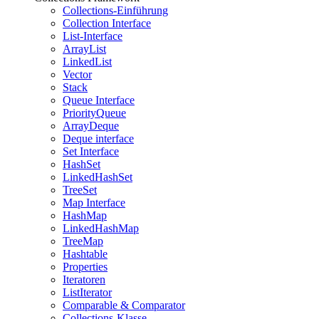
Collections-Einführung
Collection Interface
List-Interface
ArrayList
LinkedList
Vector
Stack
Queue Interface
PriorityQueue
ArrayDeque
Deque interface
Set Interface
HashSet
LinkedHashSet
TreeSet
Map Interface
HashMap
LinkedHashMap
TreeMap
Hashtable
Properties
Iteratoren
ListIterator
Comparable & Comparator
Collections-Klasse