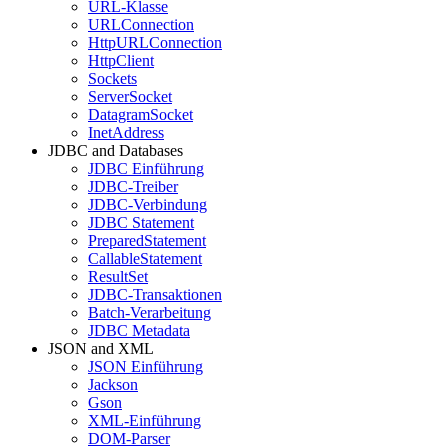
URL-Klasse
URLConnection
HttpURLConnection
HttpClient
Sockets
ServerSocket
DatagramSocket
InetAddress
JDBC and Databases
JDBC Einführung
JDBC-Treiber
JDBC-Verbindung
JDBC Statement
PreparedStatement
CallableStatement
ResultSet
JDBC-Transaktionen
Batch-Verarbeitung
JDBC Metadata
JSON and XML
JSON Einführung
Jackson
Gson
XML-Einführung
DOM-Parser