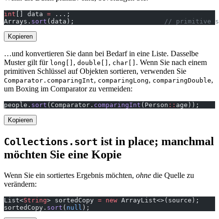
int
[] data 
=
 ...;
Arrays.
sort
(data);                       
// primitive s
Kopieren
…und konvertieren Sie dann bei Bedarf in eine Liste. Dasselbe
Muster gilt für
,
,
. Wenn Sie nach einem
long[]
double[]
char[]
primitiven Schlüssel auf Objekten sortieren, verwenden Sie
,
,
,
Comparator.comparingInt
comparingLong
comparingDouble
um Boxing im Comparator zu vermeiden:
people.
sort
(Comparator.
comparingInt
(Person
::
age));     
Kopieren
ist in place; manchmal
Collections.sort
möchten Sie eine Kopie
Wenn Sie ein sortiertes Ergebnis möchten,
ohne
die Quelle zu
verändern:
List<
String
> sortedCopy 
=
 new
 ArrayList<>(source);
sortedCopy.
sort
(
null
);