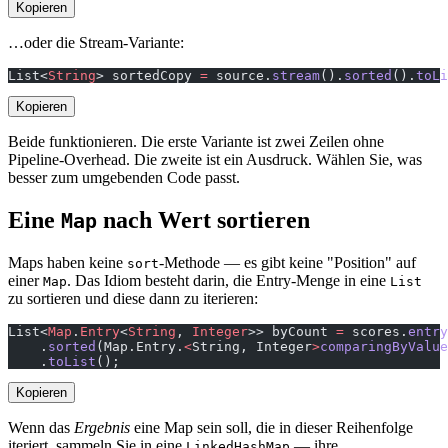
Kopieren
…oder die Stream-Variante:
List<
String
> sortedCopy 
=
 source.
stream
().
sorted
().
toLi
Kopieren
Beide funktionieren. Die erste Variante ist zwei Zeilen ohne
Pipeline-Overhead. Die zweite ist ein Ausdruck. Wählen Sie, was
besser zum umgebenden Code passt.
Eine
nach Wert sortieren
Map
Maps haben keine
-Methode — es gibt keine "Position" auf
sort
einer
. Das Idiom besteht darin, die Entry-Menge in eine
Map
List
zu sortieren und diese dann zu iterieren:
List<
Map
.
Entry
<
String
, 
Integer
>> byCount 
=
 scores.
entry
    .
sorted
(Map.Entry.
<
String, Integer
>
comparingByValue
    .
toList
();
Kopieren
Wenn das
Ergebnis
eine Map sein soll, die in dieser Reihenfolge
iteriert, sammeln Sie in eine
— ihre
LinkedHashMap