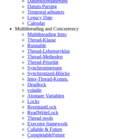
Datumsformatierung
Datum-Parsing
Temporal adjusters
Legacy Date
Calendar
Multithreading and Concurrency
Multithreading Intro
Thread-Klasse
Runnable
Thread-Lebenszyklus
Thread-Methoden
Thread-Priorität
Synchronisierung
Synchronized-Blöcke
Inter-Thread-Komm.
Deadlock
volatile
Atomare Variablen
Locks
ReentrantLock
ReadWriteLock
Thread pools
Executor framework
Callable & Future
CompletableFuture