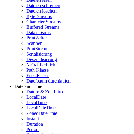
Dateien lesen
Dateien schreiben
Dateien löschen
Byte-Streams
Character Streams
Buffered Streams
Data streams
PrintWriter
Scanner
PrintStream
Serialisierung
Deserialisierung
NIO-Überblick
Path-Klasse
Files-Klasse
Dateibaum durchlaufen
Date and Time
Datum & Zeit Intro
LocalDate
LocalTime
LocalDateTime
ZonedDateTime
Instant
Duration
Period