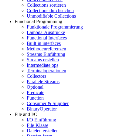
Collections sortieren
Collections durchsuchen
Unmodifiable Collections
Functional Programming
Funktionale Programmierung
Lambda-Ausdrücke
Functional Interfaces
Built-in interfaces
Methodenreferenzen
Streams-Einführung
Streams erstellen
Intermediate ops
Terminaloperationen
Collectors
Parallele Streams
Optional
Predicate
Function
Consumer & Supplier
BinaryOperator
File and I/O
I/O Einführung
File-Klasse
Dateien erstellen