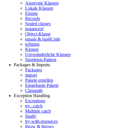
Anonyme Klassen
Lokale Klassen
Enums
Records
Sealed classes
instanceof
Object-Klasse
equals & hashCode
toString
Klonen
Unveränderliche Klassen
Singleton-Pattern
Packages & Imports
Packages
import
Pakete erstellen
Eingebaute Pakete
Classpath
Exception Handling
Exceptions
try...catch
Multiple catch
finally
try-with-resources
throw & throws