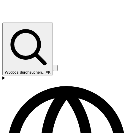
W3docs durchsuchen…
⌘K