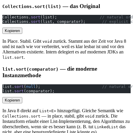
— das Original
Collections.sort(list)
Collections.
sort
(list);                  
// natural ord
Collections.
sort
(list, comparator);       
// explicit c
Kopieren
In Place. Stabil. Gibt
zurück. Stammt aus der Zeit vor Java 8
void
und ist nach wie vor verbreitet, weil es klar lesbar ist und vor den
Alternativen existierte. Intern delegiert es auf modernen JDKs an
.
list.sort
— die moderne
list.sort(comparator)
Instanzmethode
list.
sort
(
null
);                          
// natural or
list.
sort
(comparator);
Kopieren
In Java 8 direkt auf
hinzugefügt. Gleiche Semantik wie
List<E>
— in place, stabil, gibt
zurück. Die
Collections.sort
void
Instanzform erlaubt einer List-Implementierung, den Algorithmus zu
überschreiben, wenn sie es besser kann (z. B. tut
das
LinkedList
nicht, aber eine benutzerdefinierte Liste könnte es).