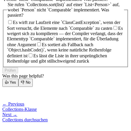
Sie rufen `Collections.sort(list)` auf einer `List<Person>` auf,
wobei `Person` nicht `Comparable` implementiert. Was
passiert?
Es wirft zur Laufzeit eine `ClassCastException`, wenn der
Sort versucht, die Elemente nach `Comparable` zu casten
Es
weigert sich zu kompilieren — der Compiler verlangt, dass der
Elementtyp `Comparable` implementiert, für die Überladung
ohne Argument
Es sortiert als Fallback nach
`Object.hashCode()`, wenn keine natürliche Reihenfolge
definiert ist
Es lässt die Liste in ihrer ursprünglichen
Reihenfolge und gibt stillschweigend zurück
Prüfen
Was this page helpful?
👍
Yes
👎
No
← Previous
Collections-Klasse
Next →
Collections durchsuchen