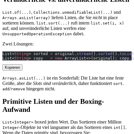
,
und
List.of(...)
Collections.unmodifiableList(...)
liefern Listen, die Sie
nicht
in place
Arrays.asList(array)
sortieren können.
ruft intern
list.sort(...)
list.set(i, x)
auf, und unveränderliche Listen werfen eine
dabei.
UnsupportedOperationException
Zwei Lösungen:
List<
String
> sorted 
=
 original.
stream
().
sorted
().
toList
List<
String
> copy   
=
 new
 ArrayList<>(original); copy.
s
Kopieren
ist ein Sonderfall: Die Liste hat eine feste
Arrays.asList(...)
Größe, aber die
Slots sind veränderlich
, daher funktioniert
.
sort
/
hingegen nicht.
add
remove
Primitive Listen und der Boxing-
Aufwand
boxed jeden Wert. Das Sortieren einer Million
List<Integer>
-Objekte ist viel langsamer als das Sortieren eines
.
Integer
int[]
Wenn die Daten primitiv sind, bevorzugen Sie: