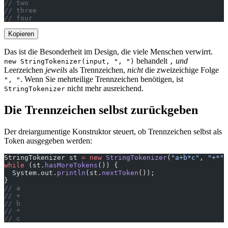
// two
// three
// four
Kopieren
Das ist die Besonderheit im Design, die viele Menschen verwirrt.
behandelt
und
new StringTokenizer(input, ", ")
,
Leerzeichen
jeweils
als Trennzeichen,
nicht
die zweizeichige Folge
. Wenn Sie mehrteilige Trennzeichen benötigen, ist
", "
nicht mehr ausreichend.
StringTokenizer
Die Trennzeichen selbst zurückgeben
Der dreiargumentige Konstruktor steuert, ob Trennzeichen selbst als
Token ausgegeben werden:
StringTokenizer st 
=
 new
 StringTokenizer
(
"a+b*c"
, 
"+*"
,
while
 (st.
hasMoreTokens
()) {
  System.out.
println
(st.
nextToken
());
}
// a
// +
// b
// *
// c