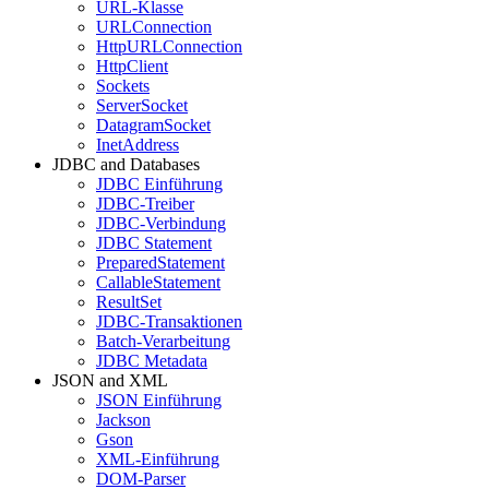
URL-Klasse
URLConnection
HttpURLConnection
HttpClient
Sockets
ServerSocket
DatagramSocket
InetAddress
JDBC and Databases
JDBC Einführung
JDBC-Treiber
JDBC-Verbindung
JDBC Statement
PreparedStatement
CallableStatement
ResultSet
JDBC-Transaktionen
Batch-Verarbeitung
JDBC Metadata
JSON and XML
JSON Einführung
Jackson
Gson
XML-Einführung
DOM-Parser