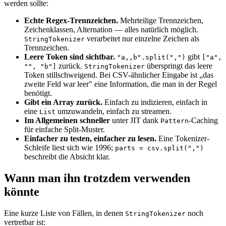
werden sollte:
Echte Regex-Trennzeichen.
Mehrteilige Trennzeichen,
Zeichenklassen, Alternation — alles natürlich möglich.
verarbeitet nur einzelne Zeichen als
StringTokenizer
Trennzeichen.
Leere Token sind sichtbar.
gibt
"a,,b".split(",")
["a",
zurück.
überspringt das leere
"", "b"]
StringTokenizer
Token stillschweigend. Bei CSV-ähnlicher Eingabe ist „das
zweite Feld war leer" eine Information, die man in der Regel
benötigt.
Gibt ein Array zurück.
Einfach zu indizieren, einfach in
eine
umzuwandeln, einfach zu streamen.
List
Im Allgemeinen schneller
unter JIT dank
-Caching
Pattern
für einfache Split-Muster.
Einfacher zu testen, einfacher zu lesen.
Eine Tokenizer-
Schleife liest sich wie 1996;
parts = csv.split(",")
beschreibt die Absicht klar.
Wann man ihn trotzdem verwenden
könnte
Eine kurze Liste von Fällen, in denen
noch
StringTokenizer
vertretbar ist: