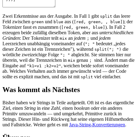
Zwei Erkenntnisse aus der Ausgabe. In Fall 1 gibt
das leere
split
Feld zwischen
und
aus (
); der
green
blue
[red, green, , blue]
Tokenizer fasst es zusammen (
). In Fall 2
[red, green, blue]
erzeugen beide zufällig dieselben Token, aber aus
unterschiedlichen
Gründen
: Der Tokenizer teilt
an
jedem
und
jedem
mix
;
Leerzeichen unabhängig voneinander auf (
bedeutet „jedes
"; "
dieser Zeichen ist ein Trennzeichen"), während
die
split("; ")
wörtliche zweizeichige Folge
abgleicht. Sie stimmen hier nur
"; "
überein, weil die Trennzeichen in
genau
sind. Ändert man die
mix
;
Eingabe auf
, weichen beide sofort voneinander
"k1=v1 ;k2=v2"
ab. Welches Verhalten auch immer gewünscht wird — der Code
sollte es explizit machen, und das ist mit
viel einfacher.
split
Was kommt als Nächstes
Bisher haben wir Strings in Teile aufgeteilt. Oft ist es das eigentliche
Ziel, einen
String
in eine
Zahl
, einen
boolean
oder ein anderes
Primitiv umzuwandeln — und umgekehrt, Primitive zurück in
Strings. Dieser Hin- und Rückweg hat seine eigenen Hilfsmethoden
und Fallstricke. Weiter geht es mit
Java-String-Konvertierungen
.