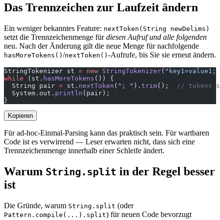
Das Trennzeichen zur Laufzeit ändern
Ein weniger bekanntes Feature:
nextToken(String newDelims)
setzt die Trennzeichenmenge für
diesen Aufruf und alle folgenden
neu. Nach der Änderung gilt die neue Menge für nachfolgende
/
-Aufrufe, bis Sie sie erneut ändern.
hasMoreTokens()
nextToken()
StringTokenizer st 
=
 new
 StringTokenizer
(
"key1=value1; 
while
 (st.
hasMoreTokens
()) {
  String pair 
=
 st.
nextToken
(
"; "
).
trim
();  
// tokens s
  System.out.
println
(pair);
}
Kopieren
Für ad-hoc-Einmal-Parsing kann das praktisch sein. Für wartbaren
Code ist es verwirrend — Leser erwarten nicht, dass sich eine
Trennzeichenmenge innerhalb einer Schleife ändert.
Warum
in der Regel besser
String.split
ist
Die Gründe, warum
(oder
String.split
) für neuen Code bevorzugt
Pattern.compile(...).split