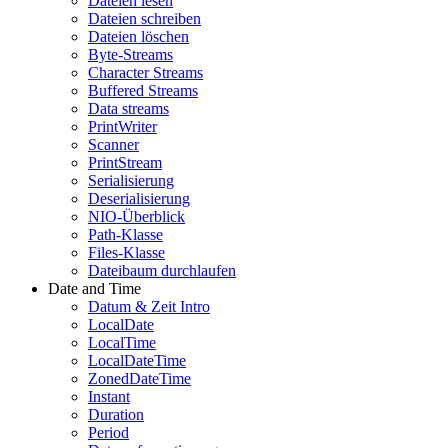
Dateien lesen
Dateien schreiben
Dateien löschen
Byte-Streams
Character Streams
Buffered Streams
Data streams
PrintWriter
Scanner
PrintStream
Serialisierung
Deserialisierung
NIO-Überblick
Path-Klasse
Files-Klasse
Dateibaum durchlaufen
Date and Time
Datum & Zeit Intro
LocalDate
LocalTime
LocalDateTime
ZonedDateTime
Instant
Duration
Period