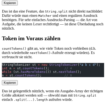
Kopieren
Das ist das eine Feature, das
nicht direkt nachbildet:
String.split
Dafür würde man einen
und einen regulären Ausdruck
Matcher
benötigen. Für sehr einfaches Ausdrucks-Parsing — die Art von
Aufgabe, die keinen Lexer rechtfertigt — ist diese Überladung noch
nützlich.
Token im Voraus zählen
gibt an, wie viele Token noch verbleiben (d.h.
countTokens()
durch wiederholte
-Aufrufe erzeugt würden). Es
nextToken()
verbraucht
sie nicht.
StringTokenizer st 
=
 new
 StringTokenizer
(
"a b c d"
);
int
 n 
=
 st.
countTokens
();        
// 4
while
 (st.
hasMoreTokens
()) st.
nextToken
();
n 
=
 st.
countTokens
();            
// 0
Kopieren
Das ist gelegentlich nützlich, wenn ein Ausgabe-Array der richtigen
Größe allokiert werden soll — obwohl man mit
String.split
einfach
aufrufen würde.
.split(...).length