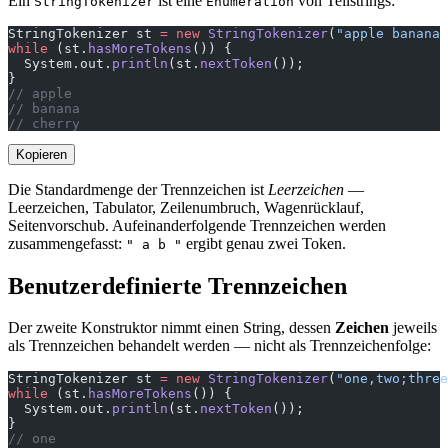
Ein
ist eine
von Teilstrings:
StringTokenizer
Enumeration
StringTokenizer st 
=
 new
 StringTokenizer
(
"apple banana 
while
 (st.
hasMoreTokens
()) {
  System.out.
println
(st.
nextToken
());
}
// apple
// banana
// cherry
Kopieren
Die Standardmenge der Trennzeichen ist
Leerzeichen
—
Leerzeichen, Tabulator, Zeilenumbruch, Wagenrücklauf,
Seitenvorschub. Aufeinanderfolgende Trennzeichen werden
zusammengefasst:
ergibt genau zwei Token.
" a b "
Benutzerdefinierte Trennzeichen
Der zweite Konstruktor nimmt einen String, dessen
Zeichen
jeweils
als Trennzeichen behandelt werden — nicht als Trennzeichenfolge:
StringTokenizer st 
=
 new
 StringTokenizer
(
"one,two;three
while
 (st.
hasMoreTokens
()) {
  System.out.
println
(st.
nextToken
());
}
// one