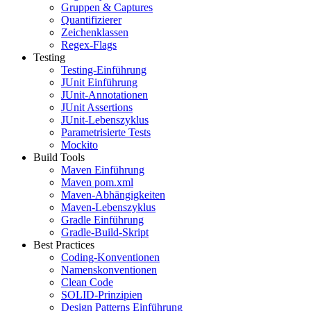
Gruppen & Captures
Quantifizierer
Zeichenklassen
Regex-Flags
Testing
Testing-Einführung
JUnit Einführung
JUnit-Annotationen
JUnit Assertions
JUnit-Lebenszyklus
Parametrisierte Tests
Mockito
Build Tools
Maven Einführung
Maven pom.xml
Maven-Abhängigkeiten
Maven-Lebenszyklus
Gradle Einführung
Gradle-Build-Skript
Best Practices
Coding-Konventionen
Namenskonventionen
Clean Code
SOLID-Prinzipien
Design Patterns Einführung