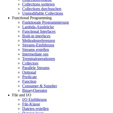
Collections sortieren
Collections durchsuchen
Unmodifiable Collections
Functional Programming
Funktionale Programmierung
Lambda-Ausdrücke
Functional Interfaces
Built-in interfaces
Methodenreferenzen
Streams-Einführung
Streams erstellen
Intermediate ops
Terminaloperationen
Collectors
Parallele Streams
Optional
Predicate
Function
Consumer & Supplier
BinaryOperator
File and I/O
I/O Einführung
File-Klasse
Dateien erstellen