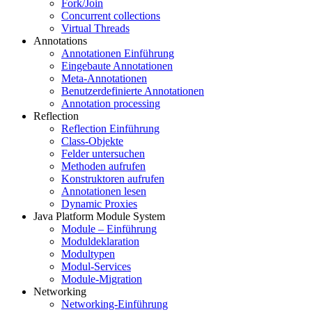
Fork/Join
Concurrent collections
Virtual Threads
Annotations
Annotationen Einführung
Eingebaute Annotationen
Meta-Annotationen
Benutzerdefinierte Annotationen
Annotation processing
Reflection
Reflection Einführung
Class-Objekte
Felder untersuchen
Methoden aufrufen
Konstruktoren aufrufen
Annotationen lesen
Dynamic Proxies
Java Platform Module System
Module – Einführung
Moduldeklaration
Modultypen
Modul-Services
Module-Migration
Networking
Networking-Einführung