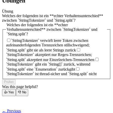
Übungen
Übung
Welches der folgenden ist ein **echter Verhaltensunterschied**
zwischen `StringTokenizer` und `String.split`?
Welches der folgenden ist ein **echter
Verhaltensunterschied** zwischen `StringTokenizer` und
`String.split`?
`StringTokenizer` verwirft leere Token zwischen
aufeinanderfolgenden Trennzeichen stillschweigend;
`String.split` gibt sie als leere Strings zurück
`StringTokenizer` akzeptiert nur Regex-Trennzeichen;
`String.split` akzeptiert nur Einzelzeichen-Trennzeichen
`StringTokenizer` gibt ein `String[]` zurück, während
`String.split` eine `Enumeration` zurückgibt
`StringTokenizer` ist thread-sicher und `String.split` nicht
Prüfen
Was this page helpful?
👍
Yes
👎
No
← Previous