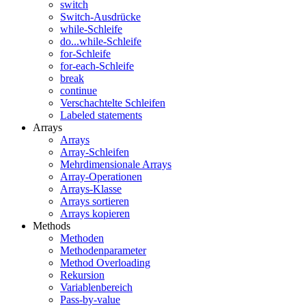
switch
Switch-Ausdrücke
while-Schleife
do...while-Schleife
for-Schleife
for-each-Schleife
break
continue
Verschachtelte Schleifen
Labeled statements
Arrays
Arrays
Array-Schleifen
Mehrdimensionale Arrays
Array-Operationen
Arrays-Klasse
Arrays sortieren
Arrays kopieren
Methods
Methoden
Methodenparameter
Method Overloading
Rekursion
Variablenbereich
Pass-by-value