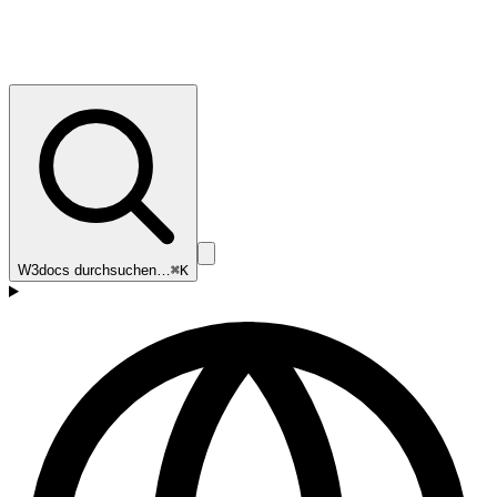
W3docs durchsuchen…
⌘K