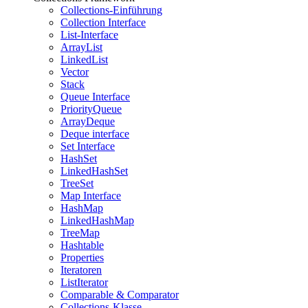
Collections-Einführung
Collection Interface
List-Interface
ArrayList
LinkedList
Vector
Stack
Queue Interface
PriorityQueue
ArrayDeque
Deque interface
Set Interface
HashSet
LinkedHashSet
TreeSet
Map Interface
HashMap
LinkedHashMap
TreeMap
Hashtable
Properties
Iteratoren
ListIterator
Comparable & Comparator
Collections-Klasse