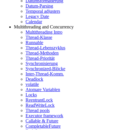
Datumsformatierung
Datum-Parsing
Temporal adjusters
Legacy Date
Calendar
Multithreading and Concurrency
Multithreading Intro
Thread-Klasse
Runnable
Thread-Lebenszyklus
Thread-Methoden
Thread-Priorität
Synchronisierung
Synchronized-Blöcke
Inter-Thread-Komm.
Deadlock
volatile
Atomare Variablen
Locks
ReentrantLock
ReadWriteLock
Thread pools
Executor framework
Callable & Future
CompletableFuture