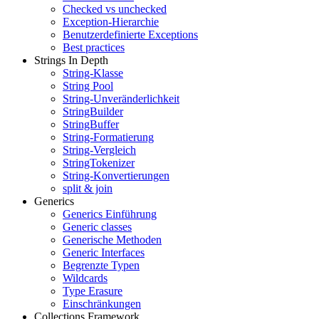
Checked vs unchecked
Exception-Hierarchie
Benutzerdefinierte Exceptions
Best practices
Strings In Depth
String-Klasse
String Pool
String-Unveränderlichkeit
StringBuilder
StringBuffer
String-Formatierung
String-Vergleich
StringTokenizer
String-Konvertierungen
split & join
Generics
Generics Einführung
Generic classes
Generische Methoden
Generic Interfaces
Begrenzte Typen
Wildcards
Type Erasure
Einschränkungen
Collections Framework