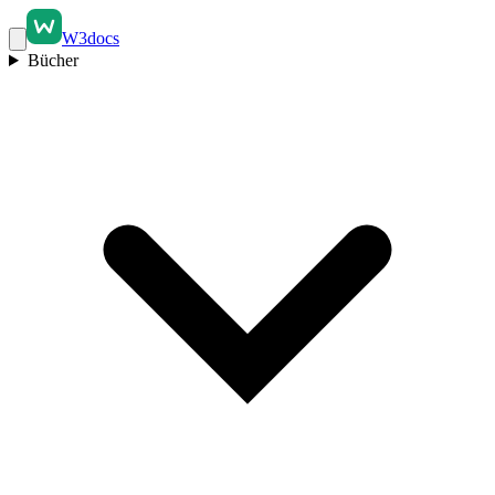
W3docs
Bücher