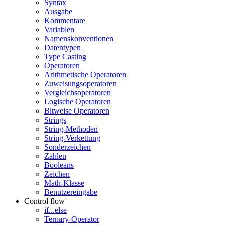
Syntax
Ausgabe
Kommentare
Variablen
Namenskonventionen
Datentypen
Type Casting
Operatoren
Arithmetische Operatoren
Zuweisungsoperatoren
Vergleichsoperatoren
Logische Operatoren
Bitweise Operatoren
Strings
String-Methoden
String-Verkettung
Sonderzeichen
Zahlen
Booleans
Zeichen
Math-Klasse
Benutzereingabe
Control flow
if...else
Ternary-Operator