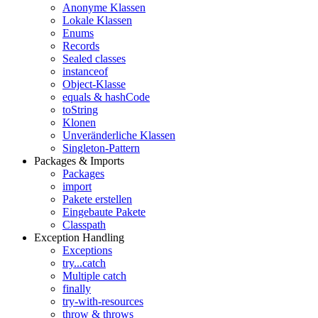
Anonyme Klassen
Lokale Klassen
Enums
Records
Sealed classes
instanceof
Object-Klasse
equals & hashCode
toString
Klonen
Unveränderliche Klassen
Singleton-Pattern
Packages & Imports
Packages
import
Pakete erstellen
Eingebaute Pakete
Classpath
Exception Handling
Exceptions
try...catch
Multiple catch
finally
try-with-resources
throw & throws