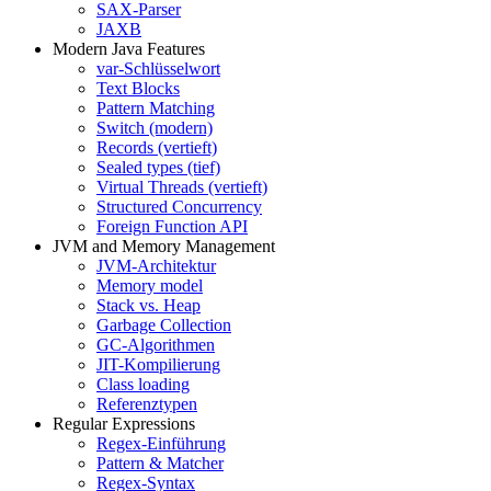
SAX-Parser
JAXB
Modern Java Features
var-Schlüsselwort
Text Blocks
Pattern Matching
Switch (modern)
Records (vertieft)
Sealed types (tief)
Virtual Threads (vertieft)
Structured Concurrency
Foreign Function API
JVM and Memory Management
JVM-Architektur
Memory model
Stack vs. Heap
Garbage Collection
GC-Algorithmen
JIT-Kompilierung
Class loading
Referenztypen
Regular Expressions
Regex-Einführung
Pattern & Matcher
Regex-Syntax