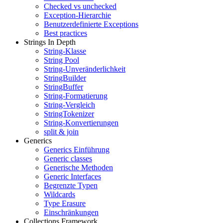
Checked vs unchecked
Exception-Hierarchie
Benutzerdefinierte Exceptions
Best practices
Strings In Depth
String-Klasse
String Pool
String-Unveränderlichkeit
StringBuilder
StringBuffer
String-Formatierung
String-Vergleich
StringTokenizer
String-Konvertierungen
split & join
Generics
Generics Einführung
Generic classes
Generische Methoden
Generic Interfaces
Begrenzte Typen
Wildcards
Type Erasure
Einschränkungen
Collections Framework