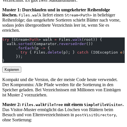
Verzeichnis. Es gibt zwei Standardmuster:
Muster 1: Durchlaufen und in umgekehrter Reihenfolge
löschen.
liefert einen
in beliebiger
Files.walk
Stream<Path>
Reihenfolge; das umgekehrte Sortieren schiebt Blätter nach vorne,
sodass jedes übergeordnete Verzeichnis leer ist, wenn Sie es
erreichen.
try
 (Stream<
Path
> walk 
=
 Files.
walk
(root)) {
  walk.
sorted
(Comparator.
reverseOrder
())
      .
forEach
(p 
->
 {
        try
 { Files.
delete
(p); } 
catch
 (IOException 
e
) 
      });
}
Kopieren
Kompakt und die Version, die der meiste Code heute verwendet.
Der Kompromiss: Alle Pfade werden für die Sortierung in den
Speicher geladen. Bei Verzeichnissen mit Millionen von Einträgen
ist Muster 2 vorzuziehen.
Muster 2:
mit einem
.
Files.walkFileTree
SimpleFileVisitor
Das Visitor-Muster ermöglicht das Löschen von Blättern beim
Besuch und von Elternverzeichnissen in
,
postVisitDirectory
ohne Sortierung: