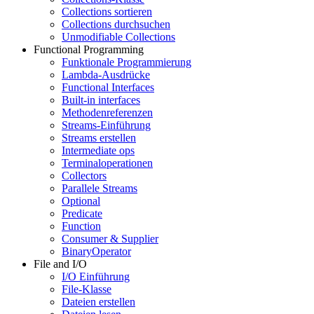
Collections sortieren
Collections durchsuchen
Unmodifiable Collections
Functional Programming
Funktionale Programmierung
Lambda-Ausdrücke
Functional Interfaces
Built-in interfaces
Methodenreferenzen
Streams-Einführung
Streams erstellen
Intermediate ops
Terminaloperationen
Collectors
Parallele Streams
Optional
Predicate
Function
Consumer & Supplier
BinaryOperator
File and I/O
I/O Einführung
File-Klasse
Dateien erstellen