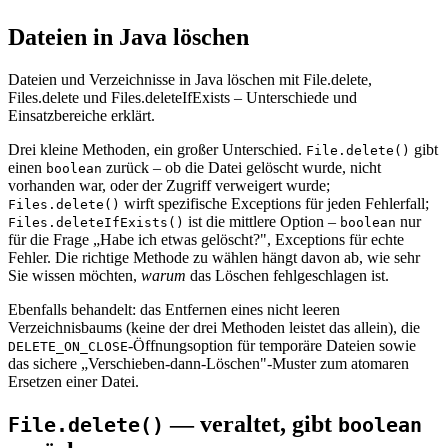
Dateien in Java löschen
Dateien und Verzeichnisse in Java löschen mit File.delete,
Files.delete und Files.deleteIfExists – Unterschiede und
Einsatzbereiche erklärt.
Drei kleine Methoden, ein großer Unterschied.
gibt
File.delete()
einen
zurück – ob die Datei gelöscht wurde, nicht
boolean
vorhanden war, oder der Zugriff verweigert wurde;
wirft spezifische Exceptions für jeden Fehlerfall;
Files.delete()
ist die mittlere Option –
nur
Files.deleteIfExists()
boolean
für die Frage „Habe ich etwas gelöscht?", Exceptions für echte
Fehler. Die richtige Methode zu wählen hängt davon ab, wie sehr
Sie wissen möchten,
warum
das Löschen fehlgeschlagen ist.
Ebenfalls behandelt: das Entfernen eines nicht leeren
Verzeichnisbaums (keine der drei Methoden leistet das allein), die
-Öffnungsoption für temporäre Dateien sowie
DELETE_ON_CLOSE
das sichere „Verschieben-dann-Löschen"-Muster zum atomaren
Ersetzen einer Datei.
— veraltet, gibt
File.delete()
boolean