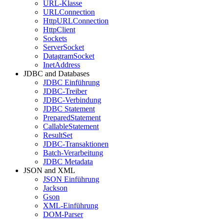
URL-Klasse
URLConnection
HttpURLConnection
HttpClient
Sockets
ServerSocket
DatagramSocket
InetAddress
JDBC and Databases
JDBC Einführung
JDBC-Treiber
JDBC-Verbindung
JDBC Statement
PreparedStatement
CallableStatement
ResultSet
JDBC-Transaktionen
Batch-Verarbeitung
JDBC Metadata
JSON and XML
JSON Einführung
Jackson
Gson
XML-Einführung
DOM-Parser