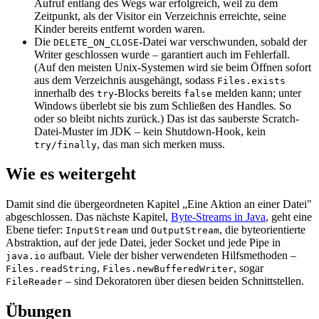
Aufruf entlang des Wegs war erfolgreich, weil zu dem
Zeitpunkt, als der Visitor ein Verzeichnis erreichte, seine
Kinder bereits entfernt worden waren.
Die
-Datei war verschwunden, sobald der
DELETE_ON_CLOSE
Writer geschlossen wurde – garantiert auch im Fehlerfall.
(Auf den meisten Unix-Systemen wird sie beim Öffnen sofort
aus dem Verzeichnis ausgehängt, sodass
Files.exists
innerhalb des
-Blocks bereits
melden kann; unter
try
false
Windows überlebt sie bis zum Schließen des Handles. So
oder so bleibt nichts zurück.) Das ist das sauberste Scratch-
Datei-Muster im JDK – kein Shutdown-Hook, kein
, das man sich merken muss.
try/finally
Wie es weitergeht
Damit sind die übergeordneten Kapitel „Eine Aktion an einer Datei"
abgeschlossen. Das nächste Kapitel,
Byte-Streams in Java
, geht eine
Ebene tiefer:
und
, die byteorientierte
InputStream
OutputStream
Abstraktion, auf der jede Datei, jeder Socket und jede Pipe in
aufbaut. Viele der bisher verwendeten Hilfsmethoden –
java.io
,
, sogar
Files.readString
Files.newBufferedWriter
– sind Dekoratoren über diesen beiden Schnittstellen.
FileReader
Übungen