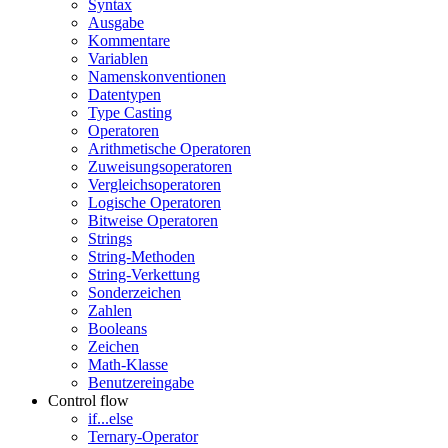
Syntax
Ausgabe
Kommentare
Variablen
Namenskonventionen
Datentypen
Type Casting
Operatoren
Arithmetische Operatoren
Zuweisungsoperatoren
Vergleichsoperatoren
Logische Operatoren
Bitweise Operatoren
Strings
String-Methoden
String-Verkettung
Sonderzeichen
Zahlen
Booleans
Zeichen
Math-Klasse
Benutzereingabe
Control flow
if...else
Ternary-Operator