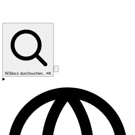
W3docs durchsuchen…
⌘K