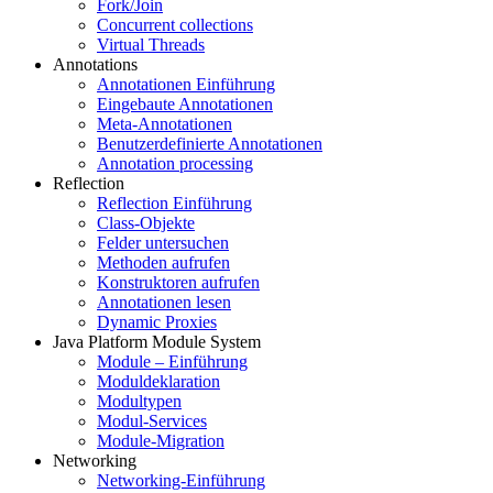
Fork/Join
Concurrent collections
Virtual Threads
Annotations
Annotationen Einführung
Eingebaute Annotationen
Meta-Annotationen
Benutzerdefinierte Annotationen
Annotation processing
Reflection
Reflection Einführung
Class-Objekte
Felder untersuchen
Methoden aufrufen
Konstruktoren aufrufen
Annotationen lesen
Dynamic Proxies
Java Platform Module System
Module – Einführung
Moduldeklaration
Modultypen
Modul-Services
Module-Migration
Networking
Networking-Einführung