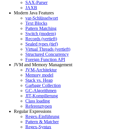
SAX-Parser
JAXB
Modern Java Features
var-Schlüsselwort
Text Blocks
Pattern Matching
Switch (modern)
Records (vertieft)
Sealed types (tief)
Virtual Threads (vertieft)
Structured Concurrency
Foreign Function API
JVM and Memory Management
JVM-Architektur
Memory model
Stack vs. Heap
Garbage Collection
GC-Algorithmen
JIT-Kompilierung
Class loading
Referenztypen
Regular Expressions
Regex-Einführung
Pattern & Matcher
Regex-Syntax