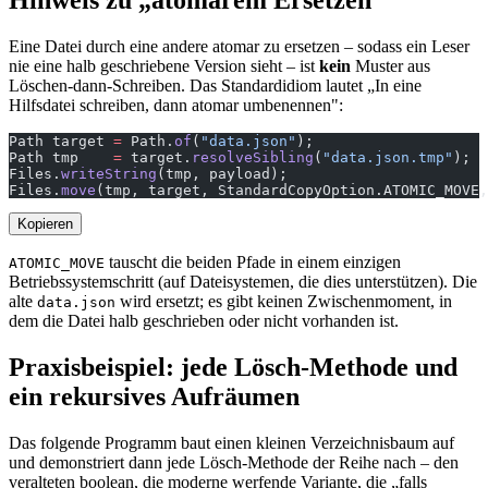
Eine Datei durch eine andere atomar zu ersetzen – sodass ein Leser
nie eine halb geschriebene Version sieht – ist
kein
Muster aus
Löschen-dann-Schreiben. Das Standardidiom lautet „In eine
Hilfsdatei schreiben, dann atomar umbenennen":
Path target 
=
 Path.
of
(
"data.json"
);
Path tmp    
=
 target.
resolveSibling
(
"data.json.tmp"
);
Files.
writeString
(tmp, payload);
Files.
move
(tmp, target, StandardCopyOption.ATOMIC_MOVE,
Kopieren
tauscht die beiden Pfade in einem einzigen
ATOMIC_MOVE
Betriebssystemschritt (auf Dateisystemen, die dies unterstützen). Die
alte
wird ersetzt; es gibt keinen Zwischenmoment, in
data.json
dem die Datei halb geschrieben oder nicht vorhanden ist.
Praxisbeispiel: jede Lösch-Methode und
ein rekursives Aufräumen
Das folgende Programm baut einen kleinen Verzeichnisbaum auf
und demonstriert dann jede Lösch-Methode der Reihe nach – den
veralteten boolean, die moderne werfende Variante, die „falls