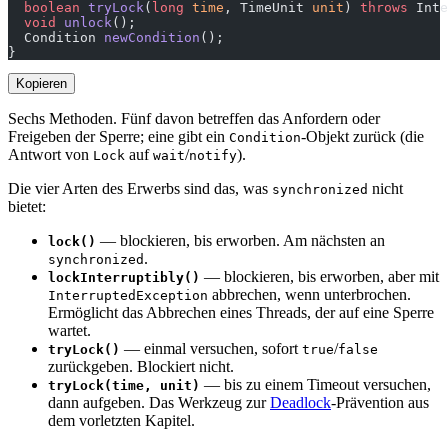
  boolean
 tryLock
(
long
 time
, TimeUnit 
unit
) 
throws
 Inte
  void
 unlock
();
  Condition 
newCondition
();
}
Kopieren
Sechs Methoden. Fünf davon betreffen das Anfordern oder
Freigeben der Sperre; eine gibt ein
-Objekt zurück (die
Condition
Antwort von
auf
/
).
Lock
wait
notify
Die vier Arten des Erwerbs sind das, was
nicht
synchronized
bietet:
— blockieren, bis erworben. Am nächsten an
lock()
.
synchronized
— blockieren, bis erworben, aber mit
lockInterruptibly()
abbrechen, wenn unterbrochen.
InterruptedException
Ermöglicht das Abbrechen eines Threads, der auf eine Sperre
wartet.
— einmal versuchen, sofort
/
tryLock()
true
false
zurückgeben. Blockiert nicht.
— bis zu einem Timeout versuchen,
tryLock(time, unit)
dann aufgeben. Das Werkzeug zur
Deadlock
-Prävention aus
dem vorletzten Kapitel.