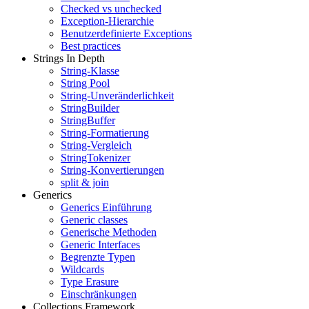
Checked vs unchecked
Exception-Hierarchie
Benutzerdefinierte Exceptions
Best practices
Strings In Depth
String-Klasse
String Pool
String-Unveränderlichkeit
StringBuilder
StringBuffer
String-Formatierung
String-Vergleich
StringTokenizer
String-Konvertierungen
split & join
Generics
Generics Einführung
Generic classes
Generische Methoden
Generic Interfaces
Begrenzte Typen
Wildcards
Type Erasure
Einschränkungen
Collections Framework