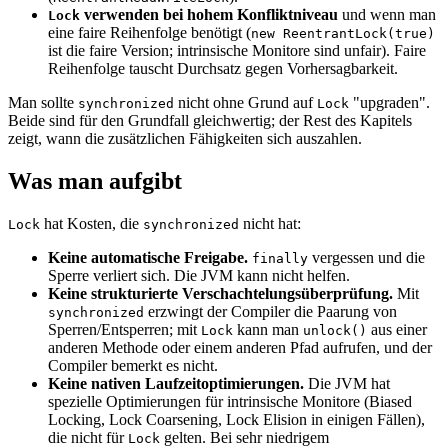
verwenden bei hohem Konfliktniveau
und wenn man
Lock
eine faire Reihenfolge benötigt (
new ReentrantLock(true)
ist die faire Version; intrinsische Monitore sind unfair). Faire
Reihenfolge tauscht Durchsatz gegen Vorhersagbarkeit.
Man sollte
nicht ohne Grund auf
"upgraden".
synchronized
Lock
Beide sind für den Grundfall gleichwertig; der Rest des Kapitels
zeigt, wann die zusätzlichen Fähigkeiten sich auszahlen.
Was man aufgibt
hat Kosten, die
nicht hat:
Lock
synchronized
Keine automatische Freigabe.
vergessen und die
finally
Sperre verliert sich. Die JVM kann nicht helfen.
Keine strukturierte Verschachtelungsüberprüfung.
Mit
erzwingt der Compiler die Paarung von
synchronized
Sperren/Entsperren; mit
kann man
aus einer
Lock
unlock()
anderen Methode oder einem anderen Pfad aufrufen, und der
Compiler bemerkt es nicht.
Keine nativen Laufzeitoptimierungen.
Die JVM hat
spezielle Optimierungen für intrinsische Monitore (Biased
Locking, Lock Coarsening, Lock Elision in einigen Fällen),
die nicht für
gelten. Bei sehr niedrigem
Lock