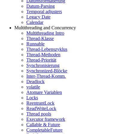
Datumsformatierung
Datum-Parsing
Temporal adjusters
Legacy Date
Calendar
Multithreading and Concurrency
Multithreading Intro
Thread-Klasse
Runnable
Thread-Lebenszyklus
Thread-Methoden
Thread-Priorität
Synchronisierung
Synchronized-Blöcke
Inter-Thread-Komm.
Deadlock
volatile
Atomare Variablen
Locks
ReentrantLock
ReadWriteLock
Thread pools
Executor framework
Callable & Future
CompletableFuture