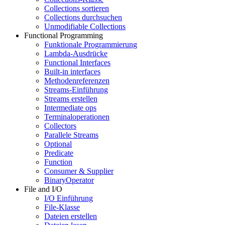
Collections sortieren
Collections durchsuchen
Unmodifiable Collections
Functional Programming
Funktionale Programmierung
Lambda-Ausdrücke
Functional Interfaces
Built-in interfaces
Methodenreferenzen
Streams-Einführung
Streams erstellen
Intermediate ops
Terminaloperationen
Collectors
Parallele Streams
Optional
Predicate
Function
Consumer & Supplier
BinaryOperator
File and I/O
I/O Einführung
File-Klasse
Dateien erstellen