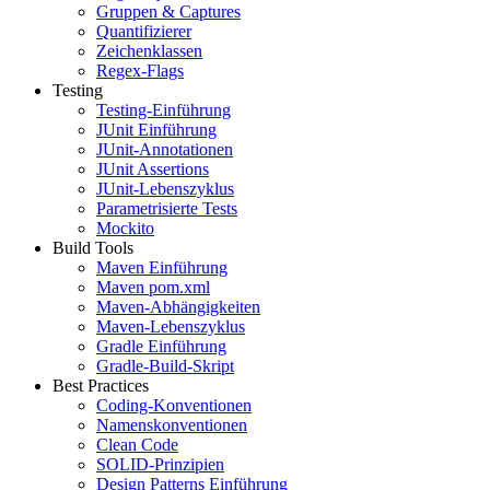
Gruppen & Captures
Quantifizierer
Zeichenklassen
Regex-Flags
Testing
Testing-Einführung
JUnit Einführung
JUnit-Annotationen
JUnit Assertions
JUnit-Lebenszyklus
Parametrisierte Tests
Mockito
Build Tools
Maven Einführung
Maven pom.xml
Maven-Abhängigkeiten
Maven-Lebenszyklus
Gradle Einführung
Gradle-Build-Skript
Best Practices
Coding-Konventionen
Namenskonventionen
Clean Code
SOLID-Prinzipien
Design Patterns Einführung