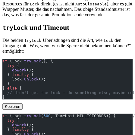
Resources für
direkt (es ist nicht
), aber es gibt
Lock
AutoCloseable
Wrapper-Muster, die das nachahmen. Das obige Standardmuster ist
das, was fast der gesamte Produktionscode verwendet.
und Timeout
tryLock
Die beiden
-Überladungen sind die Art, wie
den
tryLock
Lock
Umgang mit "Was, wenn wir die Sperre nicht bekommen können?"
ermöglicht:
if
 (lock.
tryLock
()) {
  try
 {
    doWork
();
  } 
finally
 {
    lock.
unlock
();
  }
} 
else
 {
  // didn't get the lock — do something else, maybe ret
}
Kopieren
if
 (lock.
tryLock
(
500
, TimeUnit.MILLISECONDS)) {       
/
  try
 {
    doWork
();
  } 
finally
 {
    lock.
unlock
();