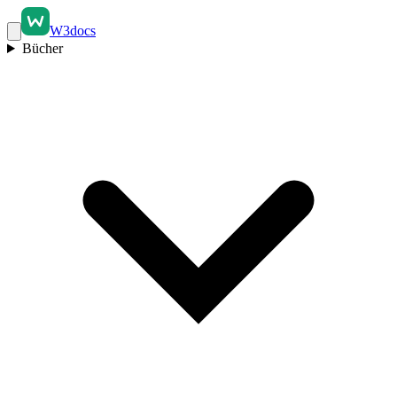
W3docs
Bücher