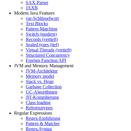
SAX-Parser
JAXB
Modern Java Features
var-Schlüsselwort
Text Blocks
Pattern Matching
Switch (modern)
Records (vertieft)
Sealed types (tief)
Virtual Threads (vertieft)
Structured Concurrency
Foreign Function API
JVM and Memory Management
JVM-Architektur
Memory model
Stack vs. Heap
Garbage Collection
GC-Algorithmen
JIT-Kompilierung
Class loading
Referenztypen
Regular Expressions
Regex-Einführung
Pattern & Matcher
Regex-Syntax