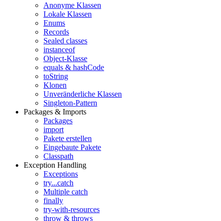
Anonyme Klassen
Lokale Klassen
Enums
Records
Sealed classes
instanceof
Object-Klasse
equals & hashCode
toString
Klonen
Unveränderliche Klassen
Singleton-Pattern
Packages & Imports
Packages
import
Pakete erstellen
Eingebaute Pakete
Classpath
Exception Handling
Exceptions
try...catch
Multiple catch
finally
try-with-resources
throw & throws