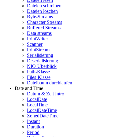
Dateien lesen
Dateien schreiben
Dateien löschen
Byte-Streams
Character Streams
Buffered Streams
Data streams
PrintWriter
Scanner
PrintStream
Serialisierung
Deserialisierung
NIO-Überblick
Path-Klasse
Files-Klasse
Dateibaum durchlaufen
Date and Time
Datum & Zeit Intro
LocalDate
LocalTime
LocalDateTime
ZonedDateTime
Instant
Duration
Period