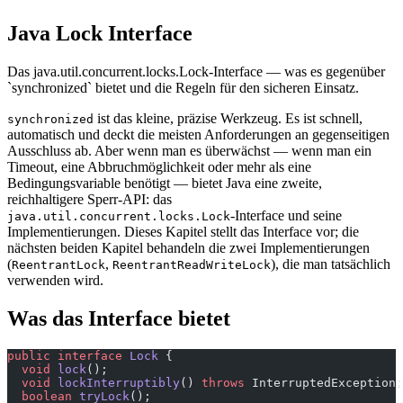
Java Lock Interface
Das java.util.concurrent.locks.Lock-Interface — was es gegenüber
`synchronized` bietet und die Regeln für den sicheren Einsatz.
ist das kleine, präzise Werkzeug. Es ist schnell,
synchronized
automatisch und deckt die meisten Anforderungen an gegenseitigen
Ausschluss ab. Aber wenn man es überwächst — wenn man ein
Timeout, eine Abbruchmöglichkeit oder mehr als eine
Bedingungsvariable benötigt — bietet Java eine zweite,
reichhaltigere Sperr-API: das
-Interface und seine
java.util.concurrent.locks.Lock
Implementierungen. Dieses Kapitel stellt das Interface vor; die
nächsten beiden Kapitel behandeln die zwei Implementierungen
(
,
), die man tatsächlich
ReentrantLock
ReentrantReadWriteLock
verwenden wird.
Was das Interface bietet
public
 interface
 Lock
 {
  void
 lock
();
  void
 lockInterruptibly
() 
throws
 InterruptedException;
  boolean
 tryLock
();