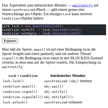
Das Äquivalent zum intrinsischen Monitor —
/
auf
wait
notify
einem
-Block — gibt einem genau eine
synchronized
Warteschlange pro Objekt. Ein einziges
kann
mehrere
Lock
-Objekte haben:
Condition
Lock lock 
=
 new
 ReentrantLock
();
Condition notFull  
=
 lock.
newCondition
();
Condition notEmpty 
=
 lock.
newCondition
();
Kopieren
Man hält die Sperre,
et auf einer Bedingung (was die
await()
Sperre freigibt und einen parkiert), und ein anderer Thread
t die Bedingung (was einen in den BLOCKED-Zustand
signal()
versetzt, in dem man auf die Sperre wartet). Die Entsprechung zu
/
:
wait
notify
+
Intrinsischer Monitor
Lock
Condition
betreten
lock.lock()
synchronized (obj)
condition.await()
obj.wait()
condition.signal()
obj.notify()
condition.signalAll()
obj.notifyAll()
verlassen
lock.unlock()
synchronized