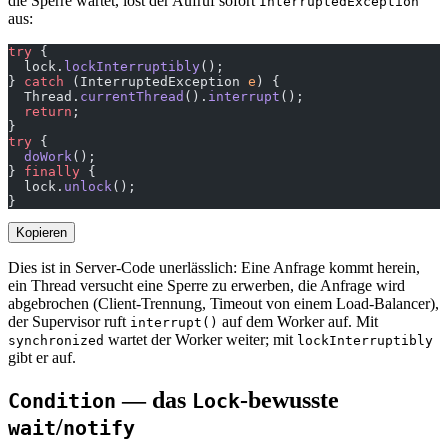
die Sperre wartet, löst der Aufruf sofort
InterruptedException
aus:
try
 {
  lock.
lockInterruptibly
();
} 
catch
 (InterruptedException 
e
) {
  Thread.
currentThread
().
interrupt
();
  return
;                                              
}
try
 {
  doWork
();
} 
finally
 {
  lock.
unlock
();
}
Kopieren
Dies ist in Server-Code unerlässlich: Eine Anfrage kommt herein,
ein Thread versucht eine Sperre zu erwerben, die Anfrage wird
abgebrochen (Client-Trennung, Timeout von einem Load-Balancer),
der Supervisor ruft
auf dem Worker auf. Mit
interrupt()
wartet der Worker weiter; mit
synchronized
lockInterruptibly
gibt er auf.
— das
-bewusste
Condition
Lock
/
wait
notify