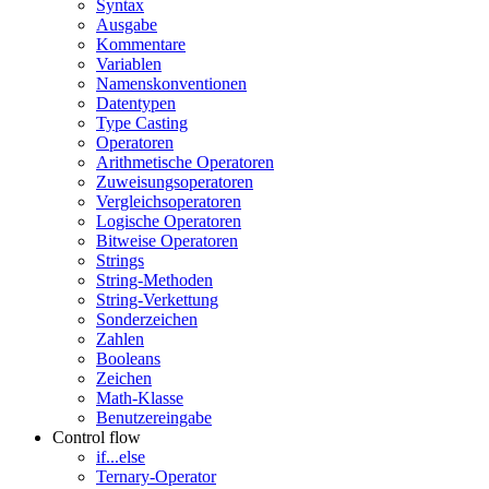
Syntax
Ausgabe
Kommentare
Variablen
Namenskonventionen
Datentypen
Type Casting
Operatoren
Arithmetische Operatoren
Zuweisungsoperatoren
Vergleichsoperatoren
Logische Operatoren
Bitweise Operatoren
Strings
String-Methoden
String-Verkettung
Sonderzeichen
Zahlen
Booleans
Zeichen
Math-Klasse
Benutzereingabe
Control flow
if...else
Ternary-Operator