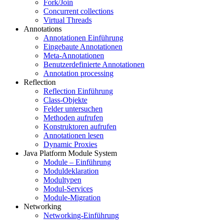
Fork/Join
Concurrent collections
Virtual Threads
Annotations
Annotationen Einführung
Eingebaute Annotationen
Meta-Annotationen
Benutzerdefinierte Annotationen
Annotation processing
Reflection
Reflection Einführung
Class-Objekte
Felder untersuchen
Methoden aufrufen
Konstruktoren aufrufen
Annotationen lesen
Dynamic Proxies
Java Platform Module System
Module – Einführung
Moduldeklaration
Modultypen
Modul-Services
Module-Migration
Networking
Networking-Einführung