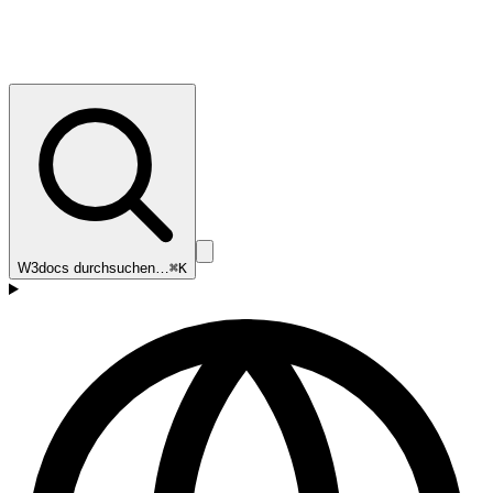
W3docs durchsuchen…
⌘K