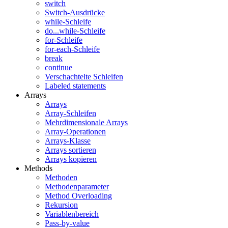
switch
Switch-Ausdrücke
while-Schleife
do...while-Schleife
for-Schleife
for-each-Schleife
break
continue
Verschachtelte Schleifen
Labeled statements
Arrays
Arrays
Array-Schleifen
Mehrdimensionale Arrays
Array-Operationen
Arrays-Klasse
Arrays sortieren
Arrays kopieren
Methods
Methoden
Methodenparameter
Method Overloading
Rekursion
Variablenbereich
Pass-by-value