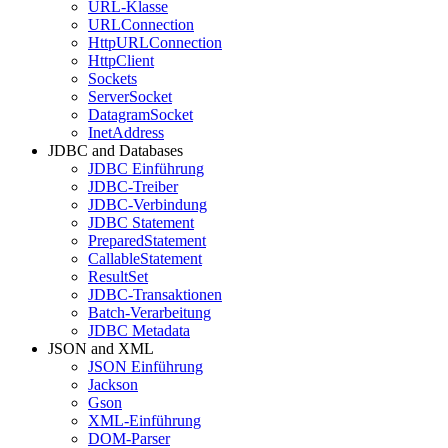
URL-Klasse
URLConnection
HttpURLConnection
HttpClient
Sockets
ServerSocket
DatagramSocket
InetAddress
JDBC and Databases
JDBC Einführung
JDBC-Treiber
JDBC-Verbindung
JDBC Statement
PreparedStatement
CallableStatement
ResultSet
JDBC-Transaktionen
Batch-Verarbeitung
JDBC Metadata
JSON and XML
JSON Einführung
Jackson
Gson
XML-Einführung
DOM-Parser