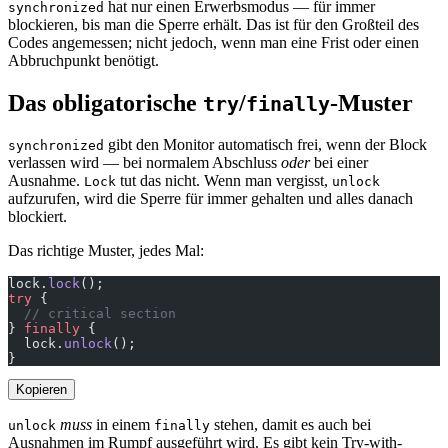
hat nur einen Erwerbsmodus — für immer
synchronized
blockieren, bis man die Sperre erhält. Das ist für den Großteil des
Codes angemessen; nicht jedoch, wenn man eine Frist oder einen
Abbruchpunkt benötigt.
Das obligatorische
/
-Muster
try
finally
gibt den Monitor automatisch frei, wenn der Block
synchronized
verlassen wird — bei normalem Abschluss
oder
bei einer
Ausnahme.
tut das nicht. Wenn man vergisst,
Lock
unlock
aufzurufen, wird die Sperre für immer gehalten und alles danach
blockiert.
Das richtige Muster, jedes Mal:
lock.
lock
();
try
 {
  // critical section
} 
finally
 {
  lock.
unlock
();
}
Kopieren
muss
in einem
stehen, damit es auch bei
unlock
finally
Ausnahmen im Rumpf ausgeführt wird. Es gibt kein Try-with-