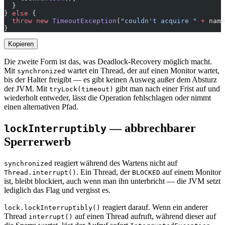
  }
} 
else
 {
  throw
 new
 TimeoutException
(
"couldn't acquire "
 +
 name
}
Kopieren
Die zweite Form ist das, was Deadlock-Recovery möglich macht.
Mit
wartet ein Thread, der auf einen Monitor wartet,
synchronized
bis der Halter freigibt — es gibt keinen Ausweg außer dem Absturz
der JVM. Mit
gibt man nach einer Frist auf und
tryLock(timeout)
wiederholt entweder, lässt die Operation fehlschlagen oder nimmt
einen alternativen Pfad.
— abbrechbarer
lockInterruptibly
Sperrerwerb
reagiert während des Wartens nicht auf
synchronized
. Ein Thread, der
auf einem Monitor
Thread.interrupt()
BLOCKED
ist, bleibt blockiert, auch wenn man ihn unterbricht — die JVM setzt
lediglich das Flag und vergisst es.
reagiert darauf. Wenn ein anderer
lock.lockInterruptibly()
Thread
auf einen Thread aufruft, während dieser auf
interrupt()