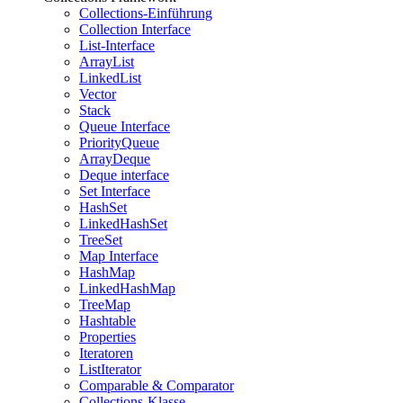
Collections-Einführung
Collection Interface
List-Interface
ArrayList
LinkedList
Vector
Stack
Queue Interface
PriorityQueue
ArrayDeque
Deque interface
Set Interface
HashSet
LinkedHashSet
TreeSet
Map Interface
HashMap
LinkedHashMap
TreeMap
Hashtable
Properties
Iteratoren
ListIterator
Comparable & Comparator
Collections-Klasse