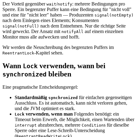
Der Vorteil gegenüber
/
: mehrere Bedingungen pro
wait
notify
Sperre. Ein begrenzter Puffer kann eine Bedingung für "nicht voll"
und eine für "nicht leer" haben — Produzenten
signal(notEmpty)
nach dem Einlegen eines Elements; Konsumenten
nach dem Entnehmen. Nur die richtige Seite
signal(notFull)
wird geweckt. Der Ansatz mit
auf einem einzelnen
notifyAll
Monitor muss alle aufwecken und hofft.
Wir werden die Neuschreibung des begrenzten Puffers im
-Kapitel sehen.
ReentrantLock
Wann
verwenden, wann bei
Lock
bleiben
synchronized
Eine pragmatische Entscheidungsregel:
Standardmäßig
für einfachen gegenseitigen
synchronized
Ausschluss. Es ist automatisch, kann nicht verloren gehen,
und die JVM optimiert es stark.
verwenden, wenn man
Folgendes benötigt: ein
Lock
Timeout beim Erwerb, die Möglichkeit, einen Wartenden über
abzubrechen, mehrere
s für dieselbe
interrupt
Condition
Sperre oder eine Lese-Schreib-Unterscheidung
(
).
ReentrantReadWriteLock