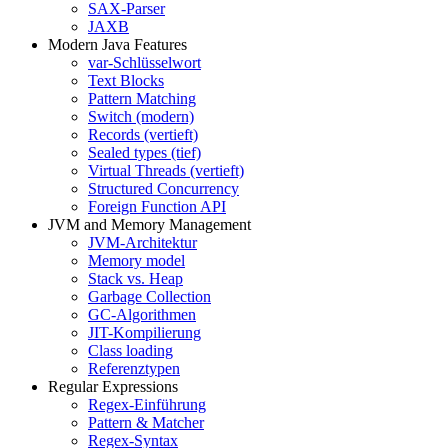
SAX-Parser
JAXB
Modern Java Features
var-Schlüsselwort
Text Blocks
Pattern Matching
Switch (modern)
Records (vertieft)
Sealed types (tief)
Virtual Threads (vertieft)
Structured Concurrency
Foreign Function API
JVM and Memory Management
JVM-Architektur
Memory model
Stack vs. Heap
Garbage Collection
GC-Algorithmen
JIT-Kompilierung
Class loading
Referenztypen
Regular Expressions
Regex-Einführung
Pattern & Matcher
Regex-Syntax