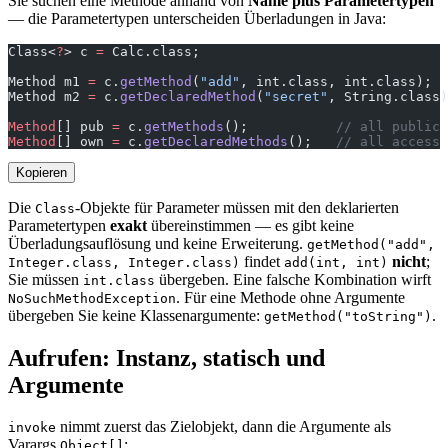
Sie suchen eine Methode anhand von
Name plus Parametertypen
— die Parametertypen unterscheiden Überladungen in Java:
Class<
?
> c 
=
 Calc.class;
Method m1 
=
 c.
getMethod
(
"add"
, int.class, int.class);  
Method m2 
=
 c.
getDeclaredMethod
(
"secret"
, String.class)
Method
[] pub 
=
 c.
getMethods
();           
// all public 
Method
[] own 
=
 c.
getDeclaredMethods
();   
// all access 
Kopieren
Die
-Objekte für Parameter müssen mit den deklarierten
Class
Parametertypen
exakt
übereinstimmen — es gibt keine
Überladungsauflösung und keine Erweiterung.
getMethod("add",
findet
nicht
;
Integer.class, Integer.class)
add(int, int)
Sie müssen
übergeben. Eine falsche Kombination wirft
int.class
. Für eine Methode ohne Argumente
NoSuchMethodException
übergeben Sie keine Klassenargumente:
.
getMethod("toString")
Aufrufen: Instanz, statisch und
Argumente
nimmt zuerst das Zielobjekt, dann die Argumente als
invoke
Varargs
:
Object[]