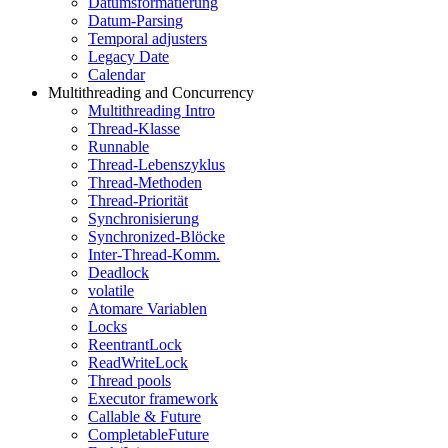
Datumsformatierung
Datum-Parsing
Temporal adjusters
Legacy Date
Calendar
Multithreading and Concurrency
Multithreading Intro
Thread-Klasse
Runnable
Thread-Lebenszyklus
Thread-Methoden
Thread-Priorität
Synchronisierung
Synchronized-Blöcke
Inter-Thread-Komm.
Deadlock
volatile
Atomare Variablen
Locks
ReentrantLock
ReadWriteLock
Thread pools
Executor framework
Callable & Future
CompletableFuture