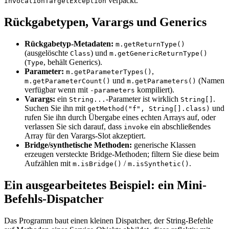
verpackt.
InvocationTargetException
Rückgabetypen, Varargs und Generics
Rückgabetyp-Metadaten:
m.getReturnType()
(ausgelöschte
) und
Class
m.getGenericReturnType()
(
, behält Generics).
Type
Parameter:
,
m.getParameterTypes()
und
(Namen
m.getParameterCount()
m.getParameters()
verfügbar wenn mit
kompiliert).
-parameters
Varargs:
ein
-Parameter ist wirklich
.
String...
String[]
Suchen Sie ihn mit
und
getMethod("f", String[].class)
rufen Sie ihn durch Übergabe eines echten Arrays auf, oder
verlassen Sie sich darauf, dass
ein abschließendes
invoke
Array für den Varargs-Slot akzeptiert.
Bridge/synthetische Methoden:
generische Klassen
erzeugen versteckte Bridge-Methoden; filtern Sie diese beim
Aufzählen mit
/
.
m.isBridge()
m.isSynthetic()
Ein ausgearbeitetes Beispiel: ein Mini-
Befehls-Dispatcher
Das Programm baut einen kleinen Dispatcher, der String-Befehle