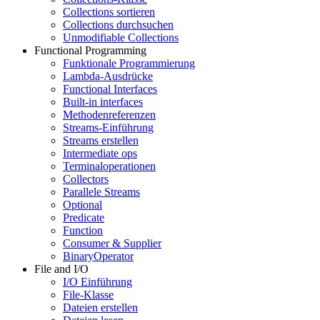
Collections sortieren
Collections durchsuchen
Unmodifiable Collections
Functional Programming
Funktionale Programmierung
Lambda-Ausdrücke
Functional Interfaces
Built-in interfaces
Methodenreferenzen
Streams-Einführung
Streams erstellen
Intermediate ops
Terminaloperationen
Collectors
Parallele Streams
Optional
Predicate
Function
Consumer & Supplier
BinaryOperator
File and I/O
I/O Einführung
File-Klasse
Dateien erstellen