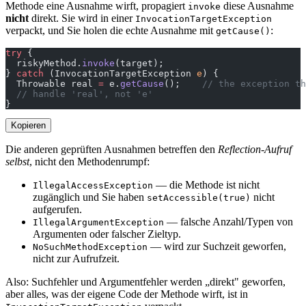
Methode eine Ausnahme wirft, propagiert
diese Ausnahme
invoke
nicht
direkt. Sie wird in einer
InvocationTargetException
verpackt, und Sie holen die echte Ausnahme mit
:
getCause()
try
 {
  riskyMethod.
invoke
(target);
} 
catch
 (InvocationTargetException 
e
) {
  Throwable real 
=
 e.
getCause
();    
// the exception th
  // handle 'real', not 'e'
}
Kopieren
Die anderen geprüften Ausnahmen betreffen den
Reflection-Aufruf
selbst
, nicht den Methodenrumpf:
— die Methode ist nicht
IllegalAccessException
zugänglich und Sie haben
nicht
setAccessible(true)
aufgerufen.
— falsche Anzahl/Typen von
IllegalArgumentException
Argumenten oder falscher Zieltyp.
— wird zur Suchzeit geworfen,
NoSuchMethodException
nicht zur Aufrufzeit.
Also: Suchfehler und Argumentfehler werden „direkt" geworfen,
aber alles, was der eigene Code der Methode wirft, ist in