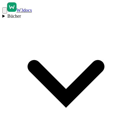
W3docs
Bücher