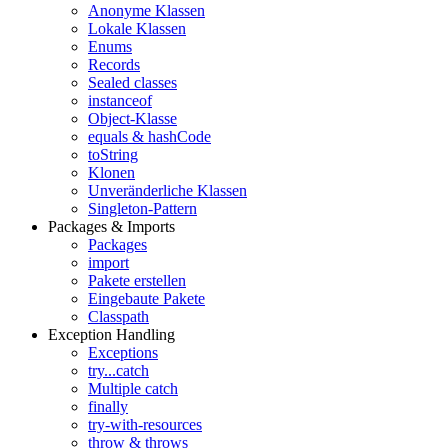
Anonyme Klassen
Lokale Klassen
Enums
Records
Sealed classes
instanceof
Object-Klasse
equals & hashCode
toString
Klonen
Unveränderliche Klassen
Singleton-Pattern
Packages & Imports
Packages
import
Pakete erstellen
Eingebaute Pakete
Classpath
Exception Handling
Exceptions
try...catch
Multiple catch
finally
try-with-resources
throw & throws