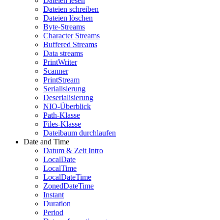
Dateien lesen
Dateien schreiben
Dateien löschen
Byte-Streams
Character Streams
Buffered Streams
Data streams
PrintWriter
Scanner
PrintStream
Serialisierung
Deserialisierung
NIO-Überblick
Path-Klasse
Files-Klasse
Dateibaum durchlaufen
Date and Time
Datum & Zeit Intro
LocalDate
LocalTime
LocalDateTime
ZonedDateTime
Instant
Duration
Period