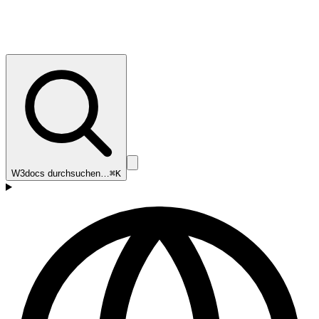
W3docs durchsuchen…
⌘K