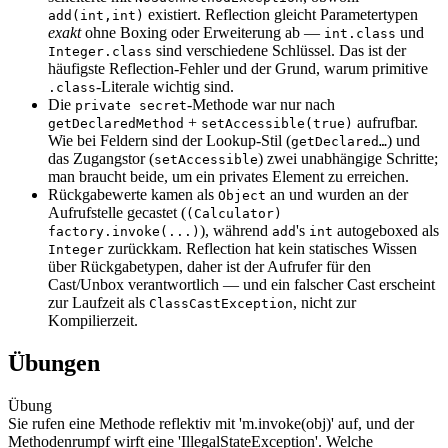
existiert. Reflection gleicht Parametertypen
add(int,int)
exakt
ohne Boxing oder Erweiterung ab —
und
int.class
sind verschiedene Schlüssel. Das ist der
Integer.class
häufigste Reflection-Fehler und der Grund, warum primitive
-Literale wichtig sind.
.class
Die
-Methode war nur nach
private secret
+
aufrufbar.
getDeclaredMethod
setAccessible(true)
Wie bei Feldern sind der Lookup-Stil (
) und
getDeclared…
das Zugangstor (
) zwei unabhängige Schritte;
setAccessible
man braucht beide, um ein privates Element zu erreichen.
Rückgabewerte kamen als
an und wurden an der
Object
Aufrufstelle gecastet (
(Calculator)
), während
's
autogeboxed als
factory.invoke(...)
add
int
zurückkam. Reflection hat kein statisches Wissen
Integer
über Rückgabetypen, daher ist der Aufrufer für den
Cast/Unbox verantwortlich — und ein falscher Cast erscheint
zur Laufzeit als
, nicht zur
ClassCastException
Kompilierzeit.
Übungen
Übung
Sie rufen eine Methode reflektiv mit 'm.invoke(obj)' auf, und der
Methodenrumpf wirft eine 'IllegalStateException'. Welche