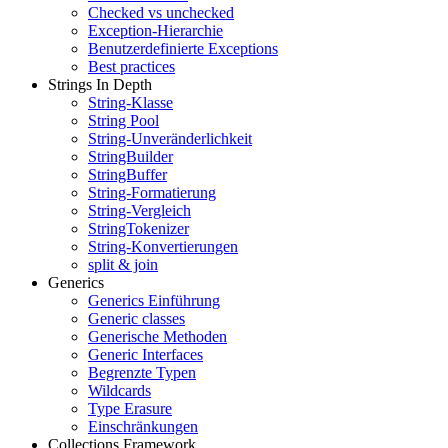
Checked vs unchecked
Exception-Hierarchie
Benutzerdefinierte Exceptions
Best practices
Strings In Depth
String-Klasse
String Pool
String-Unveränderlichkeit
StringBuilder
StringBuffer
String-Formatierung
String-Vergleich
StringTokenizer
String-Konvertierungen
split & join
Generics
Generics Einführung
Generic classes
Generische Methoden
Generic Interfaces
Begrenzte Typen
Wildcards
Type Erasure
Einschränkungen
Collections Framework