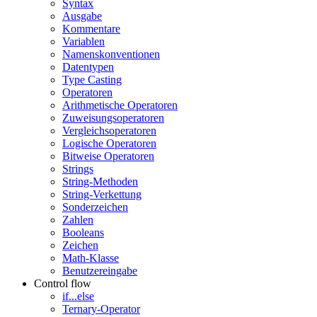
Syntax
Ausgabe
Kommentare
Variablen
Namenskonventionen
Datentypen
Type Casting
Operatoren
Arithmetische Operatoren
Zuweisungsoperatoren
Vergleichsoperatoren
Logische Operatoren
Bitweise Operatoren
Strings
String-Methoden
String-Verkettung
Sonderzeichen
Zahlen
Booleans
Zeichen
Math-Klasse
Benutzereingabe
Control flow
if...else
Ternary-Operator