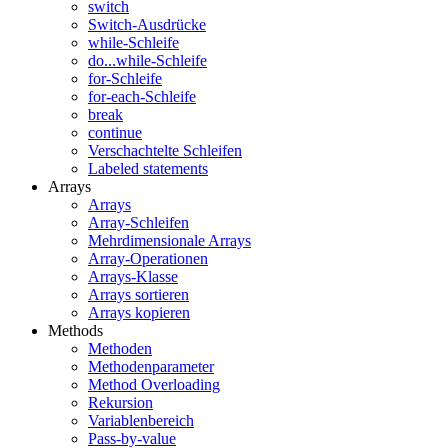
switch
Switch-Ausdrücke
while-Schleife
do...while-Schleife
for-Schleife
for-each-Schleife
break
continue
Verschachtelte Schleifen
Labeled statements
Arrays
Arrays
Array-Schleifen
Mehrdimensionale Arrays
Array-Operationen
Arrays-Klasse
Arrays sortieren
Arrays kopieren
Methods
Methoden
Methodenparameter
Method Overloading
Rekursion
Variablenbereich
Pass-by-value