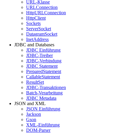
URL-Klasse
URLConnection
HttpURLConnection
HttpClient
Sockets
ServerSocket
DatagramSocket
InetAddress
JDBC and Databases
JDBC Einführung
JDBC-Treiber
JDBC-Verbindung
JDBC Statement
PreparedStatement
CallableStatement
ResultSet
JDBC-Transaktionen
Batch-Verarbeitung
JDBC Metadata
JSON and XML
JSON Einführung
Jackson
Gson
XML-Einführung
DOM-Parser