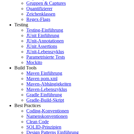
Gruppen & Captures
Quantifizierer
Zeichenklassen
Regex-Flags
Testing
Testing-Einführung
JUnit Einführung
JUnit-Annotationen
JUnit Assertions
JUnit-Lebenszyklus
Parametrisierte Tests
Mockito
Build Tools
Maven Einführung
Maven pom.xml
Maven-Abhängigkeiten
Maven-Lebenszyklus
Gradle Einführung
Gradle-Build-Skript
Best Practices
Coding-Konventionen
Namenskonventionen
Clean Code
SOLID-Prinzipien
Design Patterns Einführung