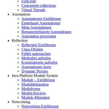
Fork/Join
Concurrent collections
Virtual Threads
Annotations
Annotationen Einführung
Eingebaute Annotationen
Meta-Annotationen
Benutzerdefinierte Annotationen
Annotation processing
Reflection
Reflection Einführung
Class-Objekte
Felder untersuchen
Methoden aufrufen
Konstruktoren aufrufen
Annotationen lesen
Dynamic Proxies
Java Platform Module System
Module – Einführung
Moduldeklaration
Modultypen
Modul-Services
Module-Migration
Networking
Networking-Einführung