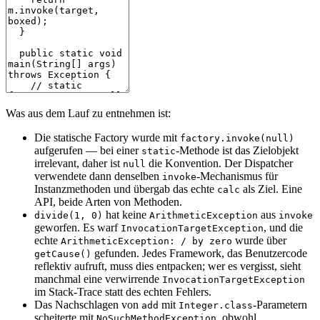
Was aus dem Lauf zu entnehmen ist:
Die statische Factory wurde mit
factory.invoke(null)
aufgerufen — bei einer
-Methode ist das Zielobjekt
static
irrelevant, daher ist
die Konvention. Der Dispatcher
null
verwendete dann denselben
-Mechanismus für
invoke
Instanzmethoden und übergab das echte
als Ziel. Eine
calc
API, beide Arten von Methoden.
hat keine
aus
divide(1, 0)
ArithmeticException
invoke
geworfen. Es warf
, und die
InvocationTargetException
echte
wurde über
ArithmeticException: / by zero
gefunden. Jedes Framework, das Benutzercode
getCause()
reflektiv aufruft, muss dies entpacken; wer es vergisst, sieht
manchmal eine verwirrende
InvocationTargetException
im Stack-Trace statt des echten Fehlers.
Das Nachschlagen von
mit
-Parametern
add
Integer.class
scheiterte mit
, obwohl
NoSuchMethodException