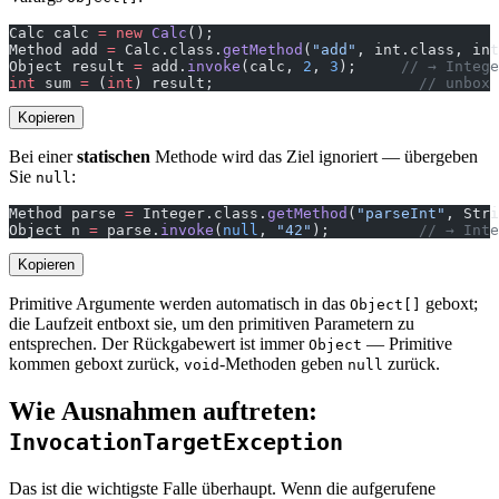
Calc calc 
=
 new
 Calc
();
Method add 
=
 Calc.class.
getMethod
(
"add"
, int.class, int
Object result 
=
 add.
invoke
(calc, 
2
, 
3
);     
// → Intege
int
 sum 
=
 (
int
) result;                       
// unbox 
Kopieren
Bei einer
statischen
Methode wird das Ziel ignoriert — übergeben
Sie
:
null
Method parse 
=
 Integer.class.
getMethod
(
"parseInt"
, Stri
Object n 
=
 parse.
invoke
(
null
, 
"42"
);          
// → Inte
Kopieren
Primitive Argumente werden automatisch in das
geboxt;
Object[]
die Laufzeit entboxt sie, um den primitiven Parametern zu
entsprechen. Der Rückgabewert ist immer
— Primitive
Object
kommen geboxt zurück,
-Methoden geben
zurück.
void
null
Wie Ausnahmen auftreten:
InvocationTargetException
Das ist die wichtigste Falle überhaupt. Wenn die aufgerufene