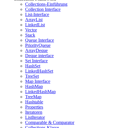
Collections-Einführung
Collection Interface
List-Interface
ArrayList
LinkedList
Vector
Stack
Queue Interface
PriorityQueue
ArrayDeque
Deque interface
Set Interface
HashSet
LinkedHashSet
TreeSet
Map Interface
HashMap
LinkedHashMap
TreeMap
Hashtable
Properties
Iteratoren
ListIterator
Comparable & Comparator
Collections-Klasse