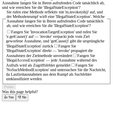
Ausnahme fangen Sie in Ihrem aufrufenden Code tatsächlich ab,
und wie erreichen Sie die 'IllegalStateException'?
Sie rufen eine Methode reflektiv mit 'm.invoke(obj)' auf, und
der Methodenrumpf wirft eine 'IllegalStateException'. Welche
Ausnahme fangen Sie in Ihrem aufrufenden Code tatsächlich
ab, und wie erreichen Sie die 'IllegalStateException'?
Fangen Sie 'InvocationTargetException' und rufen Sie
'e.getCause()' auf — 'invoke' verpackt jede vom Ziel
geworfene Ausnahme, und 'getCause()' gibt die ursprüngliche
'IllegalStateException' zurück
Fangen Sie
'IllegalStateException' direkt — 'invoke' propagiert die
Ausnahmen der Zielmethode unverändert
Fangen Sie
'IllegalAccessException' — jede Ausnahme während des
Aufrufs wird als Zugriffsfehler gemeldet
Fangen Sie
'NoSuchMethodException' und untersuchen Sie die Nachricht,
da Laufzeitausnahmen aus dem Rumpf als Suchfehler
umklassifiziert werden
Prüfen
Was this page helpful?
👍
Yes
👎
No