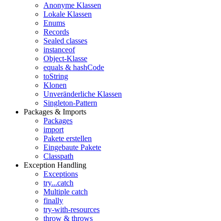
Anonyme Klassen
Lokale Klassen
Enums
Records
Sealed classes
instanceof
Object-Klasse
equals & hashCode
toString
Klonen
Unveränderliche Klassen
Singleton-Pattern
Packages & Imports
Packages
import
Pakete erstellen
Eingebaute Pakete
Classpath
Exception Handling
Exceptions
try...catch
Multiple catch
finally
try-with-resources
throw & throws