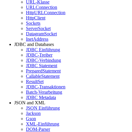
URL-Klasse
URLConnection
HttpURLConnection
HttpClient
Sockets
ServerSocket
DatagramSocket
InetAddress
JDBC and Databases
JDBC Einführung
JDBC-Treiber
JDBC-Verbindung
JDBC Statement
PreparedStatement
CallableStatement
ResultSet
JDBC-Transaktionen
Batch-Verarbeitung
JDBC Metadata
JSON and XML
JSON Einführung
Jackson
Gson
XML-Einführung
DOM-Parser