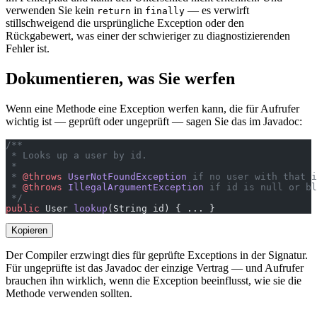
verwenden Sie kein
in
— es verwirft
return
finally
stillschweigend die ursprüngliche Exception oder den
Rückgabewert, was einer der schwieriger zu diagnostizierenden
Fehler ist.
Dokumentieren, was Sie werfen
Wenn eine Methode eine Exception werfen kann, die für Aufrufer
wichtig ist — geprüft oder ungeprüft — sagen Sie das im Javadoc:
/**
 * Looks up a user by id.
 *
 * 
@throws
 UserNotFoundException
 if no user with that i
 * 
@throws
 IllegalArgumentException
 if id is null or bl
 */
public
 User 
lookup
(String id) { ... }
Kopieren
Der Compiler erzwingt dies für geprüfte Exceptions in der Signatur.
Für ungeprüfte ist das Javadoc der einzige Vertrag — und Aufrufer
brauchen ihn wirklich, wenn die Exception beeinflusst, wie sie die
Methode verwenden sollten.