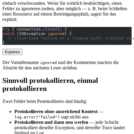
einfach verschwunden. Wenn Sie wirklich beabsichtigen, einen
Fehler zu ignorieren (selten, aber möglich — z. B. beim Schließen
einer Ressource auf einem Bereinigungspfad), sagen Sie das
explizit:
try
 { connection.
close
(); }
catch
 (IOException 
ignored
) {
  // close-time failure on a cleanup path; original cau
}
Kopieren
Der Variablenname
und der Kommentar machen die
ignored
Absicht für den nächsten Leser sichtbar.
Sinnvoll protokollieren, einmal
protokollieren
Zwei Fehler beim Protokollieren sind häufig:
Protokollieren ohne ausreichend Kontext
—
sagt nichts aus.
log.error("failed")
Protokollieren und dann neu werfen
— jede Schicht
protokolliert dieselbe Exception, und derselbe Trace landet
fünfmal im Log.