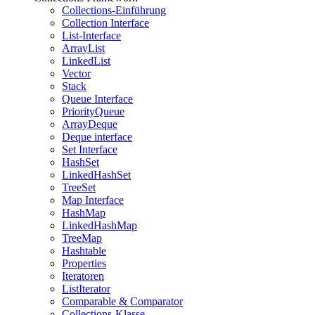
Collections-Einführung
Collection Interface
List-Interface
ArrayList
LinkedList
Vector
Stack
Queue Interface
PriorityQueue
ArrayDeque
Deque interface
Set Interface
HashSet
LinkedHashSet
TreeSet
Map Interface
HashMap
LinkedHashMap
TreeMap
Hashtable
Properties
Iteratoren
ListIterator
Comparable & Comparator
Collections-Klasse