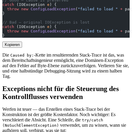
// Good — cause is preserved
catch
 (IOException 
e
) {
  throw
 new
 ConfigLoadException
(
"failed to load "
 +
 pat
}
// Bad — original IOException is lost
catch
 (IOException 
e
) {
  throw
 new
 ConfigLoadException
(
"failed to load "
 +
 pat
}
Kopieren
Die
-Kette im resultierenden Stack-Trace ist das, was
Caused by:
dem Bereitschaftsingenieur ermöglicht, eine Domänen-Exception
auf den Fehler auf Byte-Ebene zurückzuverfolgen. Verlieren Sie sie,
und eine halbstündige Debugging-Sitzung wird zu einem halben
Tag.
Exceptions nicht für die Steuerung des
Kontrollflusses verwenden
Werfen ist teuer — das Erstellen eines Stack-Trace bei der
Konstruktion ist der größte Kostenfaktor. Noch wichtiger: Es
verschleiert die Absicht. Eine Schleife, die
try/catch
verwendet, um zu wissen, wann sie
(NoSuchElementException)
aufhören soll, verbirgt, was sie tut: