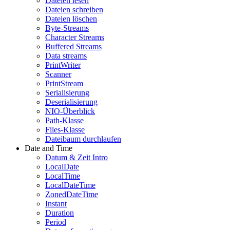
Dateien lesen
Dateien schreiben
Dateien löschen
Byte-Streams
Character Streams
Buffered Streams
Data streams
PrintWriter
Scanner
PrintStream
Serialisierung
Deserialisierung
NIO-Überblick
Path-Klasse
Files-Klasse
Dateibaum durchlaufen
Date and Time
Datum & Zeit Intro
LocalDate
LocalTime
LocalDateTime
ZonedDateTime
Instant
Duration
Period