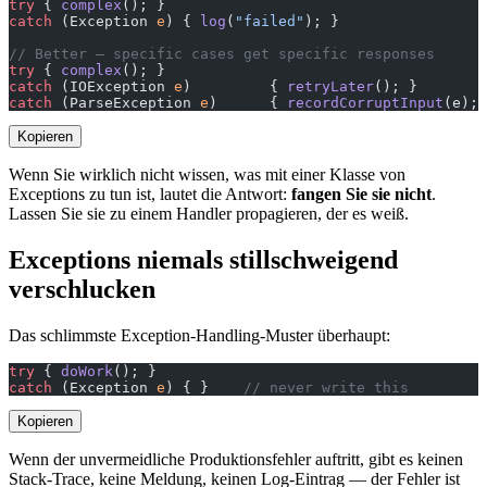
try
 { 
complex
(); }
catch
 (Exception 
e
) { 
log
(
"failed"
); }
// Better — specific cases get specific responses
try
 { 
complex
(); }
catch
 (IOException 
e
)         { 
retryLater
(); }
catch
 (ParseException 
e
)      { 
recordCorruptInput
(e); 
Kopieren
Wenn Sie wirklich nicht wissen, was mit einer Klasse von
Exceptions zu tun ist, lautet die Antwort:
fangen Sie sie nicht
.
Lassen Sie sie zu einem Handler propagieren, der es weiß.
Exceptions niemals stillschweigend
verschlucken
Das schlimmste Exception-Handling-Muster überhaupt:
try
 { 
doWork
(); }
catch
 (Exception 
e
) { }    
// never write this
Kopieren
Wenn der unvermeidliche Produktionsfehler auftritt, gibt es keinen
Stack-Trace, keine Meldung, keinen Log-Eintrag — der Fehler ist