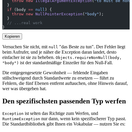
    throw
 new
 IllegalArgumentException
(
"to must be non-
  }
  if
 (body 
==
 null
) {
    throw
 new
 NullPointerException
(
"body"
);
  }
  // ...real work
}
Kopieren
Versuchen Sie nicht, mit
"das Beste zu tun". Der Fehler liegt
null
beim Aufrufer, und je näher die Exception daran landet, desto
einfacher ist sie zu beheben.
Objects.requireNonNull(body,
ist der standardmäßige Einzeiler für den Null-Fall.
"body")
Die entgegengesetzte Gewohnheit — fehlende Eingaben
stillschweigend durch Standardwerte zu ersetzen — führt zu
Fehlern, die fünf Ebenen entfernt auftauchen, ohne Hinweis darauf,
wer was übergeben hat.
Den spezifischsten passenden Typ werfen
ist selten das Richtige zum Werfen, und
Exception
nur dann, wenn kein spezifischerer Typ passt.
RuntimeException
Die Standardbibliothek gibt Ihnen ein Vokabular — nutzen Sie es: