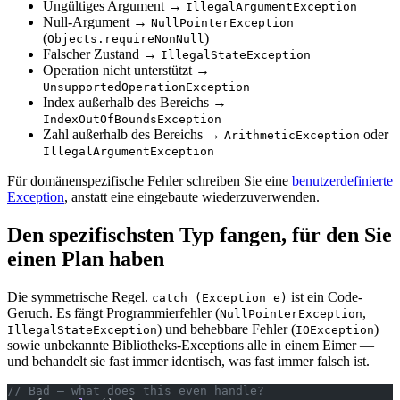
Ungültiges Argument →
IllegalArgumentException
Null-Argument →
NullPointerException
(
)
Objects.requireNonNull
Falscher Zustand →
IllegalStateException
Operation nicht unterstützt →
UnsupportedOperationException
Index außerhalb des Bereichs →
IndexOutOfBoundsException
Zahl außerhalb des Bereichs →
oder
ArithmeticException
IllegalArgumentException
Für domänenspezifische Fehler schreiben Sie eine
benutzerdefinierte
Exception
, anstatt eine eingebaute wiederzuverwenden.
Den spezifischsten Typ fangen, für den Sie
einen Plan haben
Die symmetrische Regel.
ist ein Code-
catch (Exception e)
Geruch. Es fängt Programmierfehler (
,
NullPointerException
) und behebbare Fehler (
)
IllegalStateException
IOException
sowie unbekannte Bibliotheks-Exceptions alle in einem Eimer —
und behandelt sie fast immer identisch, was fast immer falsch ist.
// Bad — what does this even handle?