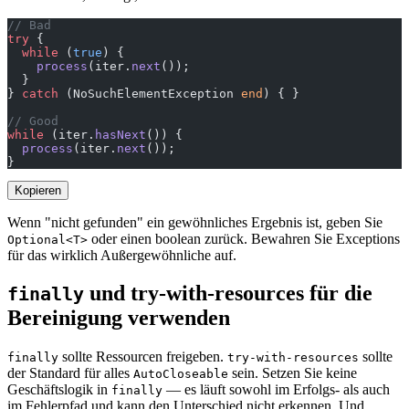
// Bad
try
 {
  while
 (
true
) {
    process
(iter.
next
());
  }
} 
catch
 (NoSuchElementException 
end
) { }
// Good
while
 (iter.
hasNext
()) {
  process
(iter.
next
());
}
Kopieren
Wenn "nicht gefunden" ein gewöhnliches Ergebnis ist, geben Sie
oder einen boolean zurück. Bewahren Sie Exceptions
Optional<T>
für das wirklich Außergewöhnliche auf.
und try-with-resources für die
finally
Bereinigung verwenden
sollte Ressourcen freigeben.
sollte
finally
try-with-resources
der Standard für alles
sein. Setzen Sie keine
AutoCloseable
Geschäftslogik in
— es läuft sowohl im Erfolgs- als auch
finally
im Fehlerpfad und kann den Unterschied nicht erkennen. Und