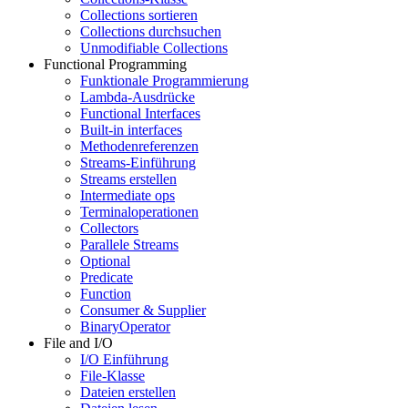
Collections sortieren
Collections durchsuchen
Unmodifiable Collections
Functional Programming
Funktionale Programmierung
Lambda-Ausdrücke
Functional Interfaces
Built-in interfaces
Methodenreferenzen
Streams-Einführung
Streams erstellen
Intermediate ops
Terminaloperationen
Collectors
Parallele Streams
Optional
Predicate
Function
Consumer & Supplier
BinaryOperator
File and I/O
I/O Einführung
File-Klasse
Dateien erstellen