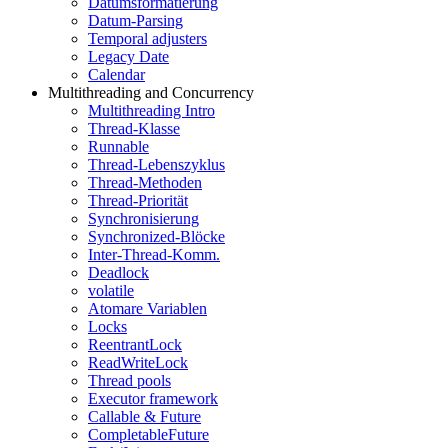
Datumsformatierung
Datum-Parsing
Temporal adjusters
Legacy Date
Calendar
Multithreading and Concurrency
Multithreading Intro
Thread-Klasse
Runnable
Thread-Lebenszyklus
Thread-Methoden
Thread-Priorität
Synchronisierung
Synchronized-Blöcke
Inter-Thread-Komm.
Deadlock
volatile
Atomare Variablen
Locks
ReentrantLock
ReadWriteLock
Thread pools
Executor framework
Callable & Future
CompletableFuture