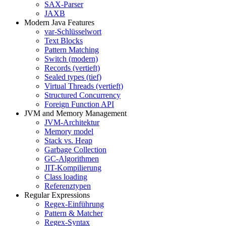
SAX-Parser
JAXB
Modern Java Features
var-Schlüsselwort
Text Blocks
Pattern Matching
Switch (modern)
Records (vertieft)
Sealed types (tief)
Virtual Threads (vertieft)
Structured Concurrency
Foreign Function API
JVM and Memory Management
JVM-Architektur
Memory model
Stack vs. Heap
Garbage Collection
GC-Algorithmen
JIT-Kompilierung
Class loading
Referenztypen
Regular Expressions
Regex-Einführung
Pattern & Matcher
Regex-Syntax