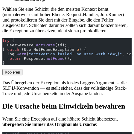
Wählen Sie eine Schicht, die den meisten Kontext kennt
(normalerweise auf hoher Ebene: Request-Handler, Job-Runner)
und protokollieren Sie dort mit der Eingabe, die den Fehler
ausgelöst hat. Schichten darunter sollten sich darauf konzentrieren,
die Exception zu übersetzen, nicht sie zu protokollieren.
try
 {
  userService.
activate
(id);
} 
catch
 (UserNotFoundException 
e
) {
  log.
warn
(
"activation failed: no user with id={}"
, id,
  return
 Response.
notFound
();
}
Kopieren
Das Übergeben der Exception als letztes Logger-Argument ist die
SLF4J-Konvention — es stellt sicher, dass der vollständige Stack-
Trace und jede Ursachenkette in der Ausgabe landen.
Die Ursache beim Einwickeln bewahren
Wenn Sie eine Exception auf eine höhere Schicht übersetzen,
übergeben Sie immer das Original als Ursache
: