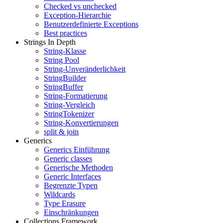
Checked vs unchecked
Exception-Hierarchie
Benutzerdefinierte Exceptions
Best practices
Strings In Depth
String-Klasse
String Pool
String-Unveränderlichkeit
StringBuilder
StringBuffer
String-Formatierung
String-Vergleich
StringTokenizer
String-Konvertierungen
split & join
Generics
Generics Einführung
Generic classes
Generische Methoden
Generic Interfaces
Begrenzte Typen
Wildcards
Type Erasure
Einschränkungen
Collections Framework