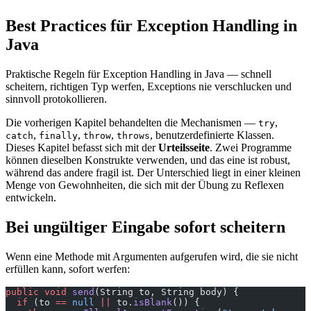
Best Practices für Exception Handling in
Java
Praktische Regeln für Exception Handling in Java — schnell
scheitern, richtigen Typ werfen, Exceptions nie verschlucken und
sinnvoll protokollieren.
Die vorherigen Kapitel behandelten die Mechanismen —
,
try
,
,
,
, benutzerdefinierte Klassen.
catch
finally
throw
throws
Dieses Kapitel befasst sich mit der
Urteilsseite
. Zwei Programme
können dieselben Konstrukte verwenden, und das eine ist robust,
während das andere fragil ist. Der Unterschied liegt in einer kleinen
Menge von Gewohnheiten, die sich mit der Übung zu Reflexen
entwickeln.
Bei ungültiger Eingabe sofort scheitern
Wenn eine Methode mit Argumenten aufgerufen wird, die sie nicht
erfüllen kann, sofort werfen:
public
 void
 send
(String to, String body) {
  if
 (to 
==
 null
 ||
 to.
isBlank
()) {