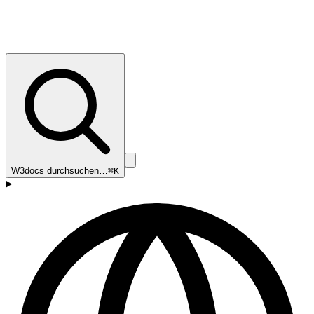
W3docs durchsuchen…
⌘K