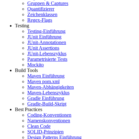
Gruppen & Captures
Quantifizierer
Zeichenklassen
Regex-Flags
Testing
Testing-Einführung
JUnit Einführung
JUnit-Annotationen
JUnit Assertions
JUnit-Lebenszyklus
Parametrisierte Tests
Mockito
Build Tools
Maven Einführung
Maven pom.xml
Maven-Abhängigkeiten
Maven-Lebenszyklus
Gradle Einführung
Gradle-Build-Skript
Best Practices
Coding-Konventionen
Namenskonventionen
Clean Code
SOLID-Prinzipien
Design Patterns Einführung