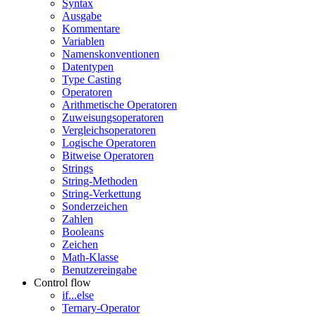
Syntax
Ausgabe
Kommentare
Variablen
Namenskonventionen
Datentypen
Type Casting
Operatoren
Arithmetische Operatoren
Zuweisungsoperatoren
Vergleichsoperatoren
Logische Operatoren
Bitweise Operatoren
Strings
String-Methoden
String-Verkettung
Sonderzeichen
Zahlen
Booleans
Zeichen
Math-Klasse
Benutzereingabe
Control flow
if...else
Ternary-Operator