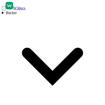
W3docs
Bücher