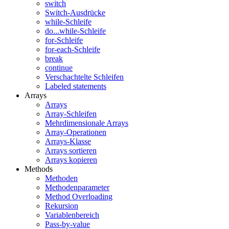
switch
Switch-Ausdrücke
while-Schleife
do...while-Schleife
for-Schleife
for-each-Schleife
break
continue
Verschachtelte Schleifen
Labeled statements
Arrays
Arrays
Array-Schleifen
Mehrdimensionale Arrays
Array-Operationen
Arrays-Klasse
Arrays sortieren
Arrays kopieren
Methods
Methoden
Methodenparameter
Method Overloading
Rekursion
Variablenbereich
Pass-by-value