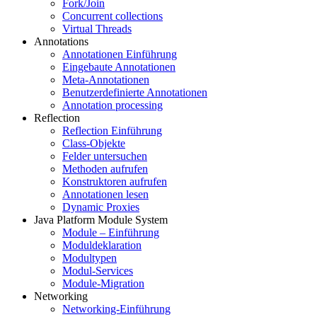
Fork/Join
Concurrent collections
Virtual Threads
Annotations
Annotationen Einführung
Eingebaute Annotationen
Meta-Annotationen
Benutzerdefinierte Annotationen
Annotation processing
Reflection
Reflection Einführung
Class-Objekte
Felder untersuchen
Methoden aufrufen
Konstruktoren aufrufen
Annotationen lesen
Dynamic Proxies
Java Platform Module System
Module – Einführung
Moduldeklaration
Modultypen
Modul-Services
Module-Migration
Networking
Networking-Einführung