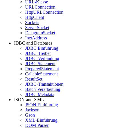
URL-Klasse
URLConnection
HttpURLConnection
HttpClient
Sockets
ServerSocket
DatagramSocket
InetAddress
JDBC and Databases
JDBC Einführung
JDBC-Treiber
JDBC-Verbindung
JDBC Statement
PreparedStatement
CallableStatement
ResultSet
JDBC-Transaktionen
Batch-Verarbeitung
JDBC Metadata
JSON and XML
JSON Einführung
Jackson
Gson
XML-Einführung
DOM-Parser