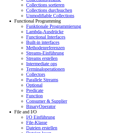
Collections sortieren
Collections durchsuchen
Unmodifiable Collections
Functional Programming
Funktionale Programmierung
Lambda-Ausdrücke
Functional Interfaces
Built-in interfaces
Methodenreferenzen
Streams-Einführung
Streams erstellen
Intermediate ops
Terminaloperationen
Collectors
Parallele Streams
Optional
Predicate
Function
Consumer & Supplier
BinaryOperator
File and I/O
I/O Einführung
File-Klasse
Dateien erstellen