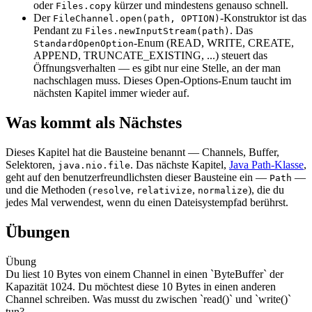
oder
kürzer und mindestens genauso schnell.
Files.copy
Der
-Konstruktor ist das
FileChannel.open(path, OPTION)
Pendant zu
. Das
Files.newInputStream(path)
-Enum (READ, WRITE, CREATE,
StandardOpenOption
APPEND, TRUNCATE_EXISTING, ...) steuert das
Öffnungsverhalten — es gibt nur eine Stelle, an der man
nachschlagen muss. Dieses Open-Options-Enum taucht im
nächsten Kapitel immer wieder auf.
Was kommt als Nächstes
Dieses Kapitel hat die Bausteine benannt — Channels, Buffer,
Selektoren,
. Das nächste Kapitel,
Java Path-Klasse
,
java.nio.file
geht auf den benutzerfreundlichsten dieser Bausteine ein —
—
Path
und die Methoden (
,
,
), die du
resolve
relativize
normalize
jedes Mal verwendest, wenn du einen Dateisystempfad berührst.
Übungen
Übung
Du liest 10 Bytes von einem Channel in einen `ByteBuffer` der
Kapazität 1024. Du möchtest diese 10 Bytes in einen anderen
Channel schreiben. Was musst du zwischen `read()` und `write()`
tun?