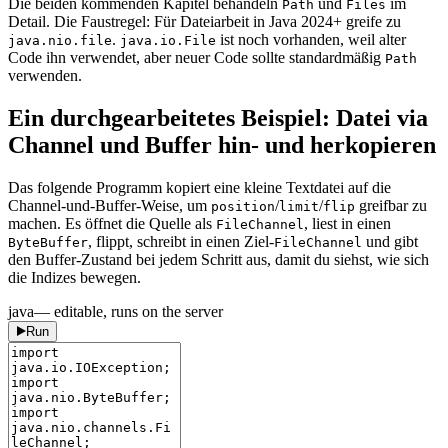
Die beiden kommenden Kapitel behandeln
und
im
Path
Files
Detail. Die Faustregel: Für Dateiarbeit in Java 2024+ greife zu
.
ist noch vorhanden, weil alter
java.nio.file
java.io.File
Code ihn verwendet, aber neuer Code sollte standardmäßig
Path
verwenden.
Ein durchgearbeitetes Beispiel: Datei via
Channel und Buffer hin- und herkopieren
Das folgende Programm kopiert eine kleine Textdatei auf die
Channel-und-Buffer-Weise, um
/
/
greifbar zu
position
limit
flip
machen. Es öffnet die Quelle als
, liest in einen
FileChannel
, flippt, schreibt in einen Ziel-
und gibt
ByteBuffer
FileChannel
den Buffer-Zustand bei jedem Schritt aus, damit du siehst, wie sich
die Indizes bewegen.
java
— editable, runs on the server
Run