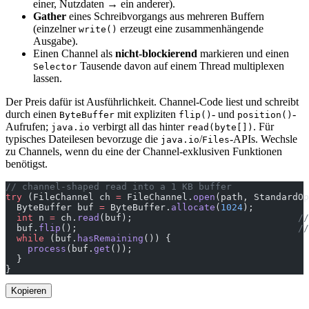
einer, Nutzdaten → ein anderer).
Gather
eines Schreibvorgangs aus mehreren Buffern
(einzelner
erzeugt eine zusammenhängende
write()
Ausgabe).
Einen Channel als
nicht-blockierend
markieren und einen
Tausende davon auf einem Thread multiplexen
Selector
lassen.
Der Preis dafür ist Ausführlichkeit. Channel-Code liest und schreibt
durch einen
mit expliziten
- und
-
ByteBuffer
flip()
position()
Aufrufen;
verbirgt all das hinter
. Für
java.io
read(byte[])
typisches Dateilesen bevorzuge die
/
-APIs. Wechsle
java.io
Files
zu Channels, wenn du eine der Channel-exklusiven Funktionen
benötigst.
// channel-shaped read into a 1 KB buffer
try
 (FileChannel ch 
=
 FileChannel.
open
(path, StandardOp
  ByteBuffer buf 
=
 ByteBuffer.
allocate
(
1024
);
  int
 n 
=
 ch.
read
(buf);                              
//
  buf.
flip
();                                        
//
  while
 (buf.
hasRemaining
()) {
    process
(buf.
get
());
  }
}
Kopieren