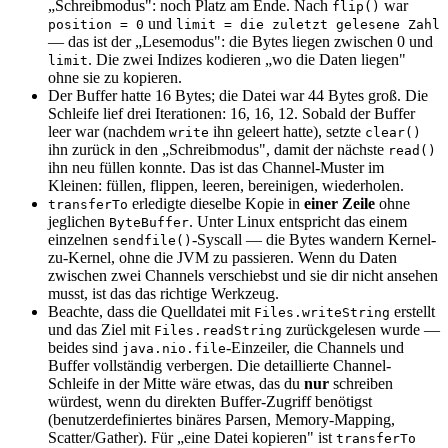
„Schreibmodus": noch Platz am Ende. Nach
war
flip()
und
position = 0
limit = die zuletzt gelesene Zahl
— das ist der „Lesemodus": die Bytes liegen zwischen 0 und
. Die zwei Indizes kodieren „wo die Daten liegen"
limit
ohne sie zu kopieren.
Der Buffer hatte 16 Bytes; die Datei war 44 Bytes groß. Die
Schleife lief drei Iterationen: 16, 16, 12. Sobald der Buffer
leer war (nachdem
ihn geleert hatte), setzte
write
clear()
ihn zurück in den „Schreibmodus", damit der nächste
read()
ihn neu füllen konnte. Das ist das Channel-Muster im
Kleinen: füllen, flippen, leeren, bereinigen, wiederholen.
erledigte dieselbe Kopie in
einer Zeile
ohne
transferTo
jeglichen
. Unter Linux entspricht das einem
ByteBuffer
einzelnen
-Syscall — die Bytes wandern Kernel-
sendfile()
zu-Kernel, ohne die JVM zu passieren. Wenn du Daten
zwischen zwei Channels verschiebst und sie dir nicht ansehen
musst, ist das das richtige Werkzeug.
Beachte, dass die Quelldatei mit
erstellt
Files.writeString
und das Ziel mit
zurückgelesen wurde —
Files.readString
beides sind
-Einzeiler, die Channels und
java.nio.file
Buffer vollständig verbergen. Die detaillierte Channel-
Schleife in der Mitte wäre etwas, das du
nur
schreiben
würdest, wenn du direkten Buffer-Zugriff benötigst
(benutzerdefiniertes binäres Parsen, Memory-Mapping,
Scatter/Gather). Für „eine Datei kopieren" ist
transferTo