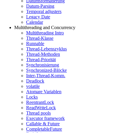
Datumsformatierung
Datum-Parsing
Temporal adjusters
Legacy Date
Calendar
Multithreading and Concurrency
Multithreading Intro
Thread-Klasse
Runnable
Thread-Lebenszyklus
Thread-Methoden
Thread-Priorität
Synchronisierung
Synchronized-Blöcke
Inter-Thread-Komm.
Deadlock
volatile
Atomare Variablen
Locks
ReentrantLock
ReadWriteLock
Thread pools
Executor framework
Callable & Future
CompletableFuture