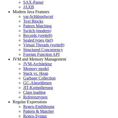
SAX-Parser
JAXB
Modern Java Features
var-Schlüsselwort
Text Blocks
Pattern Matching
Switch (modern)
Records (vertieft)
Sealed types (tief)
Virtual Threads (vertieft)
Structured Concurrency
Foreign Function API
JVM and Memory Management
JVM-Architektur
Memory model
Stack vs. Heap
Garbage Collection
GC-Algorithmen
JIT-Kompilierung
Class loading
Referenztypen
Regular Expressions
Regex-Einführung
Pattern & Matcher
Regex-Syntax