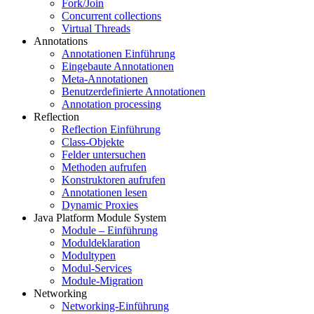
Fork/Join
Concurrent collections
Virtual Threads
Annotations
Annotationen Einführung
Eingebaute Annotationen
Meta-Annotationen
Benutzerdefinierte Annotationen
Annotation processing
Reflection
Reflection Einführung
Class-Objekte
Felder untersuchen
Methoden aufrufen
Konstruktoren aufrufen
Annotationen lesen
Dynamic Proxies
Java Platform Module System
Module – Einführung
Moduldeklaration
Modultypen
Modul-Services
Module-Migration
Networking
Networking-Einführung