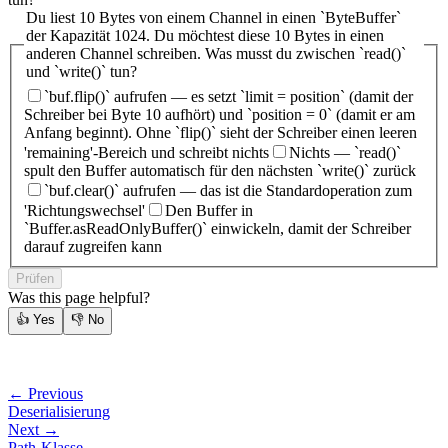
Du liest 10 Bytes von einem Channel in einen `ByteBuffer`
der Kapazität 1024. Du möchtest diese 10 Bytes in einen
anderen Channel schreiben. Was musst du zwischen `read()`
und `write()` tun?
`buf.flip()` aufrufen — es setzt `limit = position` (damit der
Schreiber bei Byte 10 aufhört) und `position = 0` (damit er am
Anfang beginnt). Ohne `flip()` sieht der Schreiber einen leeren
'remaining'-Bereich und schreibt nichts
Nichts — `read()`
spult den Buffer automatisch für den nächsten `write()` zurück
`buf.clear()` aufrufen — das ist die Standardoperation zum
'Richtungswechsel'
Den Buffer in
`Buffer.asReadOnlyBuffer()` einwickeln, damit der Schreiber
darauf zugreifen kann
Prüfen
Was this page helpful?
👍
Yes
👎
No
← Previous
Deserialisierung
Next →
Path-Klasse