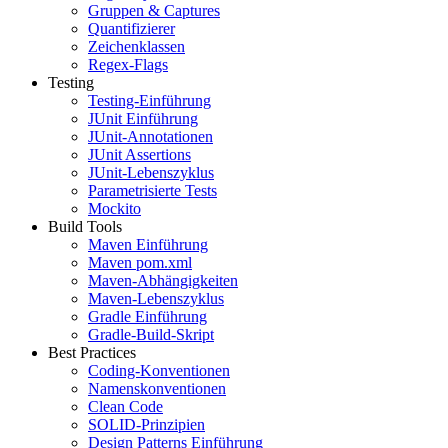
Gruppen & Captures
Quantifizierer
Zeichenklassen
Regex-Flags
Testing
Testing-Einführung
JUnit Einführung
JUnit-Annotationen
JUnit Assertions
JUnit-Lebenszyklus
Parametrisierte Tests
Mockito
Build Tools
Maven Einführung
Maven pom.xml
Maven-Abhängigkeiten
Maven-Lebenszyklus
Gradle Einführung
Gradle-Build-Skript
Best Practices
Coding-Konventionen
Namenskonventionen
Clean Code
SOLID-Prinzipien
Design Patterns Einführung