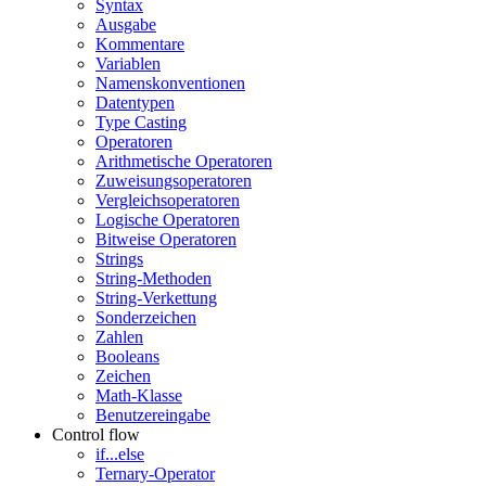
Syntax
Ausgabe
Kommentare
Variablen
Namenskonventionen
Datentypen
Type Casting
Operatoren
Arithmetische Operatoren
Zuweisungsoperatoren
Vergleichsoperatoren
Logische Operatoren
Bitweise Operatoren
Strings
String-Methoden
String-Verkettung
Sonderzeichen
Zahlen
Booleans
Zeichen
Math-Klasse
Benutzereingabe
Control flow
if...else
Ternary-Operator