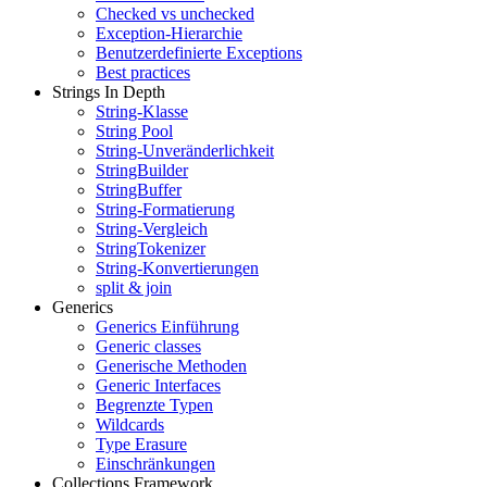
Checked vs unchecked
Exception-Hierarchie
Benutzerdefinierte Exceptions
Best practices
Strings In Depth
String-Klasse
String Pool
String-Unveränderlichkeit
StringBuilder
StringBuffer
String-Formatierung
String-Vergleich
StringTokenizer
String-Konvertierungen
split & join
Generics
Generics Einführung
Generic classes
Generische Methoden
Generic Interfaces
Begrenzte Typen
Wildcards
Type Erasure
Einschränkungen
Collections Framework