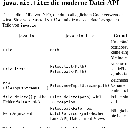
: die moderne Datei-API
java.nio.file
Das ist die Hälfte von NIO, die du in alltäglichem Code verwenden
wirst. Sie ersetzt
und die meisten dateibezogenen
java.io.File
Teile von
:
java.io
Grund 
java.io
java.nio.file
Unveränd
betriebs
File
Path
keine ein
Methode
Stream<
,
Files.list(Path)
schließba
File.list()
Files.walk(Path)
symbolis
Zeichens
new
Varianten
Files.newInputStream(path)
FileInputStream(...)
einheitli
gibt bei
wirft
Fehler sin
file.delete()
Files.delete(path)
Fehler
zurück
still
false
IOException
,
Files.walkFileTree
Fähigkeit
kein Äquivalent
, symbolischer
WatchService
nie hatte
Link-API, Dateiattribut-Views