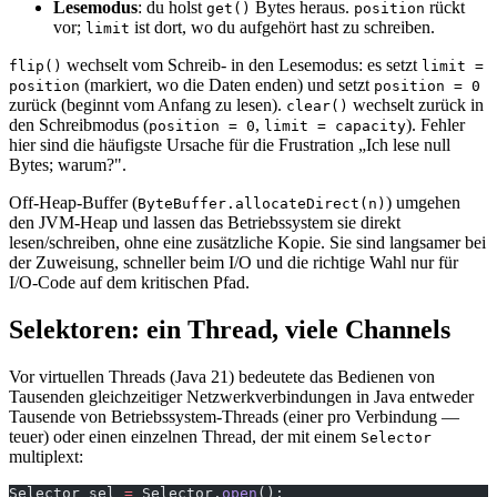
Lesemodus
: du holst
Bytes heraus.
rückt
get()
position
vor;
ist dort, wo du aufgehört hast zu schreiben.
limit
wechselt vom Schreib- in den Lesemodus: es setzt
flip()
limit =
(markiert, wo die Daten enden) und setzt
position
position = 0
zurück (beginnt vom Anfang zu lesen).
wechselt zurück in
clear()
den Schreibmodus (
,
). Fehler
position = 0
limit = capacity
hier sind die häufigste Ursache für die Frustration „Ich lese null
Bytes; warum?".
Off-Heap-Buffer (
) umgehen
ByteBuffer.allocateDirect(n)
den JVM-Heap und lassen das Betriebssystem sie direkt
lesen/schreiben, ohne eine zusätzliche Kopie. Sie sind langsamer bei
der Zuweisung, schneller beim I/O und die richtige Wahl nur für
I/O-Code auf dem kritischen Pfad.
Selektoren: ein Thread, viele Channels
Vor virtuellen Threads (Java 21) bedeutete das Bedienen von
Tausenden gleichzeitiger Netzwerkverbindungen in Java entweder
Tausende von Betriebssystem-Threads (einer pro Verbindung —
teuer) oder einen einzelnen Thread, der mit einem
Selector
multiplext:
Selector sel 
=
 Selector.
open
();