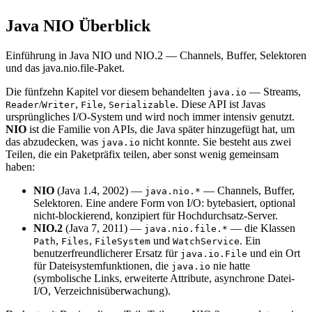
Java NIO Überblick
Einführung in Java NIO und NIO.2 — Channels, Buffer, Selektoren
und das java.nio.file-Paket.
Die fünfzehn Kapitel vor diesem behandelten
— Streams,
java.io
/
,
,
. Diese API ist Javas
Reader
Writer
File
Serializable
ursprüngliches I/O-System und wird noch immer intensiv genutzt.
NIO
ist die Familie von APIs, die Java später hinzugefügt hat, um
das abzudecken, was
nicht konnte. Sie besteht aus zwei
java.io
Teilen, die ein Paketpräfix teilen, aber sonst wenig gemeinsam
haben:
NIO
(Java 1.4, 2002) —
— Channels, Buffer,
java.nio.*
Selektoren. Eine andere Form von I/O: bytebasiert, optional
nicht-blockierend, konzipiert für Hochdurchsatz-Server.
NIO.2
(Java 7, 2011) —
— die Klassen
java.nio.file.*
,
,
und
. Ein
Path
Files
FileSystem
WatchService
benutzerfreundlicherer Ersatz für
und ein Ort
java.io.File
für Dateisystemfunktionen, die
nie hatte
java.io
(symbolische Links, erweiterte Attribute, asynchrone Datei-
I/O, Verzeichnisüberwachung).