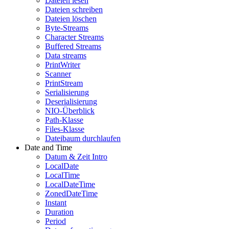
Dateien lesen
Dateien schreiben
Dateien löschen
Byte-Streams
Character Streams
Buffered Streams
Data streams
PrintWriter
Scanner
PrintStream
Serialisierung
Deserialisierung
NIO-Überblick
Path-Klasse
Files-Klasse
Dateibaum durchlaufen
Date and Time
Datum & Zeit Intro
LocalDate
LocalTime
LocalDateTime
ZonedDateTime
Instant
Duration
Period