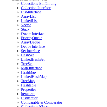
Collections-Einführung
Collection Interface
List-Interface
ArrayList
LinkedList
Vector
Stack
Queue Interface
PriorityQueue
ArrayDeque
Deque interface
Set Interface
HashSet
LinkedHashSet
TreeSet
Map Interface
HashMap
LinkedHashMap
TreeMap
Hashtable
Properties
Iteratoren
ListIterator
Comparable & Comparator
Collections-Klasse