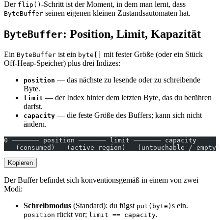
Der
-Schritt ist der Moment, in dem man lernt, dass
flip()
seinen eigenen kleinen Zustandsautomaten hat.
ByteBuffer
: Position, Limit, Kapazität
ByteBuffer
Ein
ist ein
mit fester Größe (oder ein Stück
ByteBuffer
byte[]
Off-Heap-Speicher) plus drei Indizes:
— das nächste zu lesende oder zu schreibende
position
Byte.
— der Index hinter dem letzten Byte, das du berühren
limit
darfst.
— die feste Größe des Buffers; kann sich nicht
capacity
ändern.
0 ─────── position ─────── limit ─────── capacity
   (consumed)   (active region)   (untouchable / empty)
Kopieren
Der Buffer befindet sich konventionsgemäß in einem von zwei
Modi:
Schreibmodus
(Standard): du fügst
s ein.
put(byte)
rückt vor;
.
position
limit == capacity