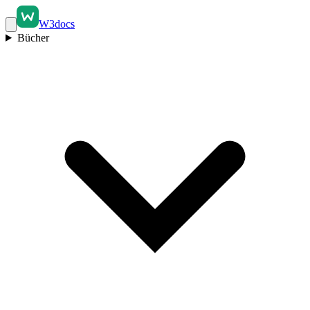
W3docs
Bücher