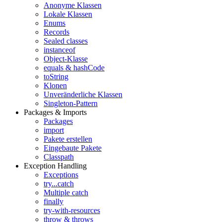
Anonyme Klassen
Lokale Klassen
Enums
Records
Sealed classes
instanceof
Object-Klasse
equals & hashCode
toString
Klonen
Unveränderliche Klassen
Singleton-Pattern
Packages & Imports
Packages
import
Pakete erstellen
Eingebaute Pakete
Classpath
Exception Handling
Exceptions
try...catch
Multiple catch
finally
try-with-resources
throw & throws