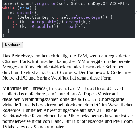
serverChannel.
register
(sel, SelectionKey.OP_ACCEPT);
while
 (
true
) {
  sel.
select
();                                       
/
  for
 (SelectionKey k 
:
 sel.
selectedKeys
()) {
    if
 (k.
isAcceptable
()) 
accept
(k);
    if
 (k.
isReadable
())   
read
(k);
  }
}
Kopieren
Das Betriebssystem benachrichtigt die JVM, wenn ein registrierter
Channel Fortschritt machen kann; die JVM übergibt dir die bereite
Menge; du führst ein nicht-blockierendes Lesen oder Schreiben
durch und kehrst zu
zurück. Der Framework-Code unter
select()
Netty, gRPC und Spring WebFlux hat genau diese Form.
Mit virtuellen Threads (
)
Thread.startVirtualThread(...)
skaliert das einfachere „ein Thread pro Anfrage"-Muster auf
dieselben Verbindungszahlen ohne die
-Choreografie —
Selector
virtuelle Threads blockieren bei blockierendem I/O im Wesentlichen
kostenlos. Für neuen Anwendungscode auf Java 21+ ist die
Selektor-Schleife zunehmend ein Bibliotheksthema; du schreibst sie
normalerweise nicht von Hand. Für Bibliothekscode und Pre-Loom-
JVMs ist es das Standardmuster.