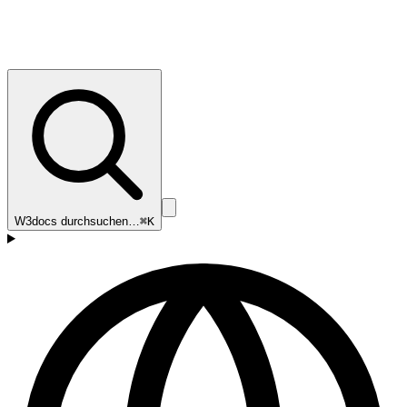
W3docs durchsuchen…
⌘K