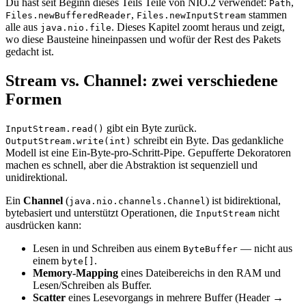
Du hast seit Beginn dieses Teils Teile von NIO.2 verwendet:
,
Path
,
stammen
Files.newBufferedReader
Files.newInputStream
alle aus
. Dieses Kapitel zoomt heraus und zeigt,
java.nio.file
wo diese Bausteine hineinpassen und wofür der Rest des Pakets
gedacht ist.
Stream vs. Channel: zwei verschiedene
Formen
gibt ein Byte zurück.
InputStream.read()
schreibt ein Byte. Das gedankliche
OutputStream.write(int)
Modell ist eine Ein-Byte-pro-Schritt-Pipe. Gepufferte Dekoratoren
machen es schnell, aber die Abstraktion ist sequenziell und
unidirektional.
Ein
Channel
(
) ist bidirektional,
java.nio.channels.Channel
bytebasiert und unterstützt Operationen, die
nicht
InputStream
ausdrücken kann:
Lesen in und Schreiben aus einem
— nicht aus
ByteBuffer
einem
.
byte[]
Memory-Mapping
eines Dateibereichs in den RAM und
Lesen/Schreiben als Buffer.
Scatter
eines Lesevorgangs in mehrere Buffer (Header →