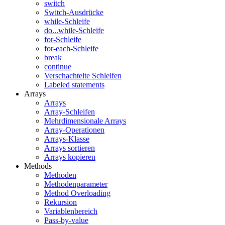
switch
Switch-Ausdrücke
while-Schleife
do...while-Schleife
for-Schleife
for-each-Schleife
break
continue
Verschachtelte Schleifen
Labeled statements
Arrays
Arrays
Array-Schleifen
Mehrdimensionale Arrays
Array-Operationen
Arrays-Klasse
Arrays sortieren
Arrays kopieren
Methods
Methoden
Methodenparameter
Method Overloading
Rekursion
Variablenbereich
Pass-by-value