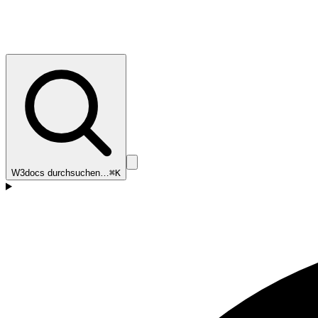
W3docs durchsuchen…
⌘K