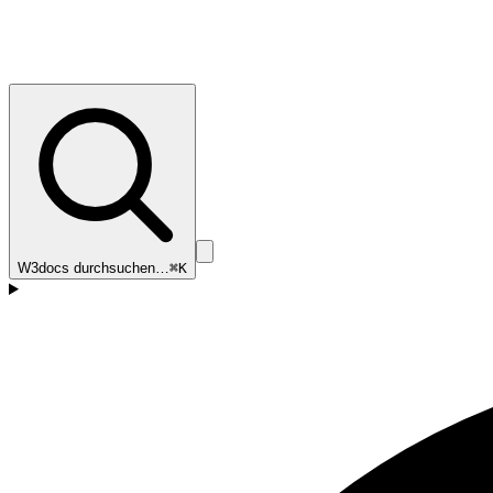
W3docs durchsuchen…
⌘K