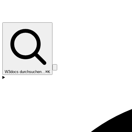
W3docs durchsuchen…
⌘K